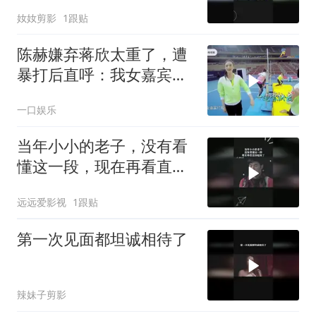
奻奻剪影
1跟贴
陈赫嫌弃蒋欣太重了，遭
暴打后直呼：我女嘉宾打
我！
一口娱乐
当年小小的老子，没有看
懂这一段，现在再看直接
磕疯了
远远爱影视
1跟贴
第一次见面都坦诚相待了
辣妹子剪影