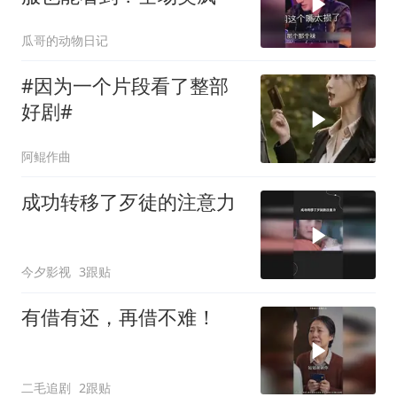
瓜哥的动物日记
#因为一个片段看了整部
好剧#
阿鲲作曲
成功转移了歹徒的注意力
今夕影视
3跟贴
有借有还，再借不难！
二毛追剧
2跟贴