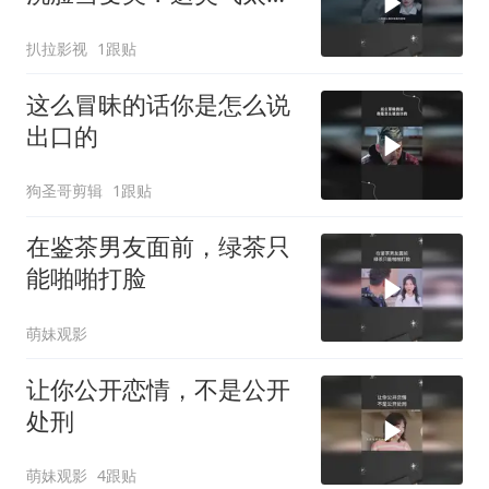
了
扒拉影视
1跟贴
这么冒昧的话你是怎么说
出口的
狗圣哥剪辑
1跟贴
在鉴茶男友面前，绿茶只
能啪啪打脸
萌妹观影
让你公开恋情，不是公开
处刑
萌妹观影
4跟贴