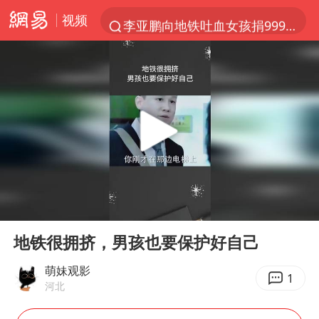
视频
李亚鹏向地铁吐血女孩捐99999元
被泰航拒载中国乘客：免费改签没兑现
台风白海豚可能在浙江登陆
38岁山东财大教授刘海明逝世
因凡蒂诺首次公开道歉
13岁少年白天写作业晚上夜市炒粉
《Monica》填词人黎彼得去世
00:00
00:10
FIFA官方支持因凡蒂诺
Play
Ent
full
陕西柞水遭遇暴雨五千余户群众转移
地铁很拥挤，男孩也要保护好自己
谷歌首席科学家Jeff Dean离职创业
萌妹观影
1
河北
人贩子“梅姨”真实姓名曝光