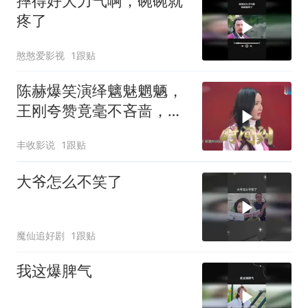
摔得好大力气啊，碗碗就
疼了
憨憨爱影视
1跟贴
陈赫爆笑演绎魑魅魍魉，
王刚夸赞竟毫不吝啬，足
见陈赫机智聪明
丰收影说
1跟贴
大爷怎么不笑了
魔仙追好剧
1跟贴
我这爆脾气