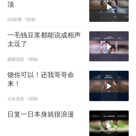
顶
DD影视
1跟贴
一毛钱豆浆都能说成相声
太逗了
罐罐追影
1跟贴
饶你可以！还我哥哥命
来！
火娃追剧
1跟贴
日复一日本身就很浪漫