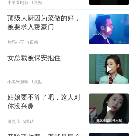
小羊看电影
1跟贴
顶级大厨因为菜做的好，
被要求入赘豪门
片场小王
1跟贴
女总裁被保安抱住
小黑米剪辑
1跟贴
姑娘要不算了吧，这人对
你没兴趣
道曼凡
5跟贴