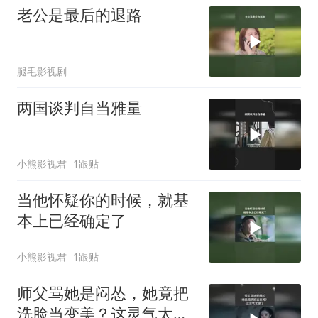
老公是最后的退路
腿毛影视剧
两国谈判自当雅量
小熊影视君
1跟贴
当他怀疑你的时候，就基
本上已经确定了
小熊影视君
1跟贴
师父骂她是闷怂，她竟把
洗脸当变美？这灵气太绝