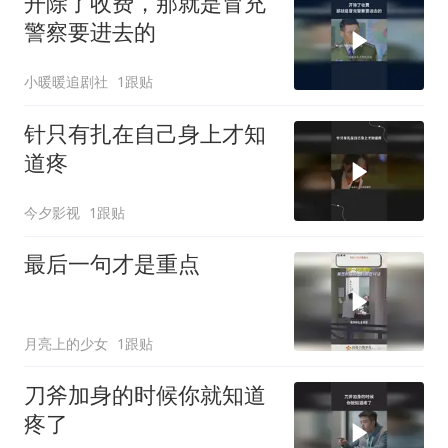
开除了收费，那就是冒充
警察要进去的
小暖暖追剧社
1跟贴
针只有扎在自己身上才知
道疼
今夕影视
1跟贴
最后一句才是重点
月亮上的少女
1跟贴
刀斧加身的时候你就知道
疼了