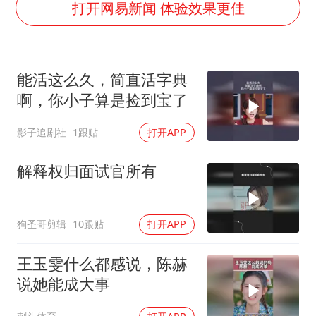
如何把百年大党建设得更加坚强有力
打开网易新闻 体验效果更佳
一枚俄导弹都没击落 泽连斯基发声
多专业取消艺考 文化工作者要有文化
能活这么久，简直活字典
“银行午休1.5小时”留个窗口行不行
啊，你小子算是捡到宝了
41岁女子为鼓励女儿考上985研究生
影子追剧社
1跟贴
打开APP
总书记关心百姓身边这些民生大事
解释权归面试官所有
狗圣哥剪辑
10跟贴
打开APP
王玉雯什么都感说，陈赫
说她能成大事