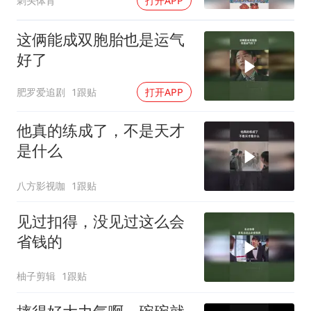
刺头体育
打开APP
这俩能成双胞胎也是运气
好了
肥罗爱追剧
1跟贴
打开APP
他真的练成了，不是天才
是什么
八方影视咖
1跟贴
见过扣得，没见过这么会
省钱的
柚子剪辑
1跟贴