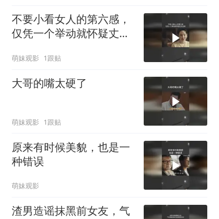
不要小看女人的第六感，
仅凭一个举动就怀疑丈夫
出轨
萌妹观影
1跟贴
大哥的嘴太硬了
萌妹观影
1跟贴
原来有时候美貌，也是一
种错误
萌妹观影
渣男造谣抹黑前女友，气