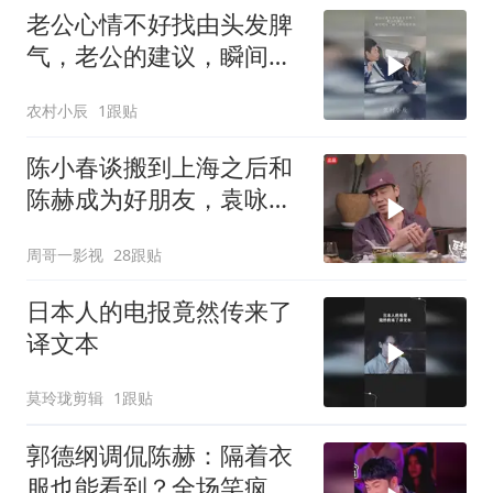
老公心情不好找由头发脾
气，老公的建议，瞬间明
白了语气助词的作用
农村小辰
1跟贴
陈小春谈搬到上海之后和
陈赫成为好朋友，袁咏仪
是他们的共同好友
周哥一影视
28跟贴
日本人的电报竟然传来了
译文本
莫玲珑剪辑
1跟贴
郭德纲调侃陈赫：隔着衣
服也能看到？全场笑疯