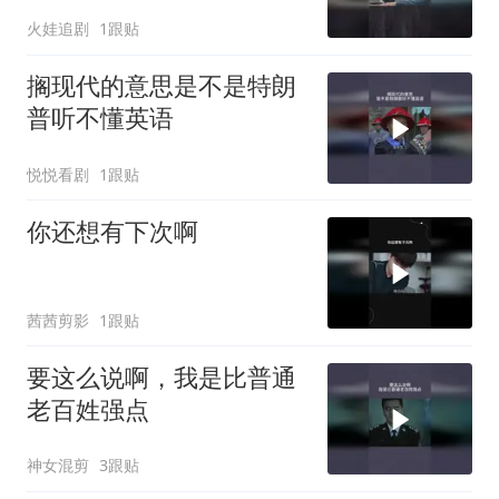
火娃追剧
1跟贴
搁现代的意思是不是特朗
普听不懂英语
悦悦看剧
1跟贴
你还想有下次啊
茜茜剪影
1跟贴
要这么说啊，我是比普通
老百姓强点
神女混剪
3跟贴