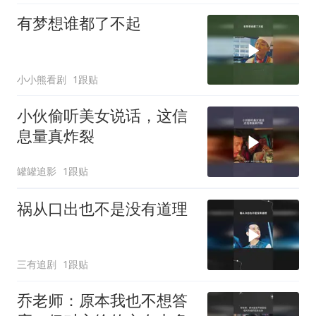
有梦想谁都了不起
小小熊看剧
1跟贴
小伙偷听美女说话，这信
息量真炸裂
罐罐追影
1跟贴
祸从口出也不是没有道理
三有追剧
1跟贴
乔老师：原本我也不想答