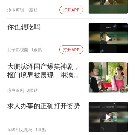
泠泠剪辑
1跟贴
打开APP
你也想吃吗
北子影视菌
1跟贴
打开APP
大鹏演绎国产爆笑神剧，
抠门境界被展现，淋漓尽
致入木三分.MP4
凉爽追剧
2跟贴
求人办事的正确打开姿势
顶峰相见剧场
1跟贴