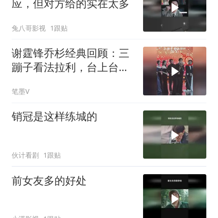
应，但对方给的实在太多
兔八哥影视
1跟贴
谢霆锋乔杉经典回顾：三
蹦子看法拉利，台上台下
都一样还不承认
笔墨V
销冠是这样练城的
伙计看剧
1跟贴
前女友多的好处