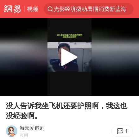
视频
光影经济撬动暑期消费新蓝海
陈思诚零点晒照为佟丽娅庆生
马克·艾伦退出斯诺克中国公开赛
郑丽文：台湾从来没有“独立”过
新疆优化调整景区内自驾服务费
情侣平潭拍日出坠崖1死1伤
梁家辉：到内地拍戏不是北上是回归
00:00
01:52
全民健身事业高质量发展
Play
Ent
full
台当局重金为“台独”织“皇帝新衣”
没人告诉我坐飞机还要护照啊，我这也
没经验啊。
几元成本的AI广告导致千万市值蒸发
老挝国会主席赛宋蓬逝世
游云爱追剧
1
河南