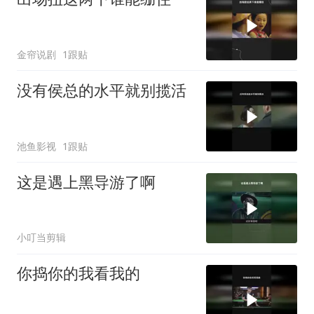
金帘说剧
1跟贴
没有侯总的水平就别揽活
池鱼影视
1跟贴
这是遇上黑导游了啊
小叮当剪辑
你捣你的我看我的