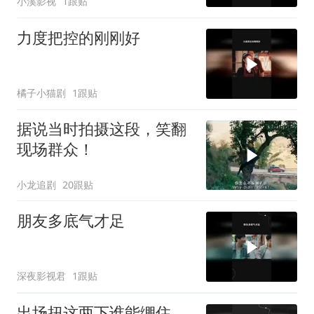
小溪影视
1跟贴
力度把控的刚刚好
橘子小猫剧
1跟贴
据说当时拍摄这段，笑翻
现场群众！
小龙追剧
20跟贴
朋友多底气才足
深夜影视君
1跟贴
出场扭这两下谁能绷住