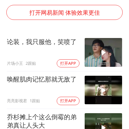
茅台部分直营店飞天茅台提价
夏日经济乘“热”而上 消费市场向“新”而行
打开网易新闻 体验效果更佳
白海豚将正面袭击贯穿浙江
酒店回应车内过夜被收150元
论装，我只服他，笑喷了
黄金牛市回来了吗
酒店花洒现排泄物住客索赔遭拒
片场小王
2跟贴
打开APP
乐享全民健身 共筑健康中国
唤醒肌肉记忆那就无敌了
亮亮影视君
1跟贴
打开APP
乔杉摊上个这么倒霉的弟
弟真让人头大