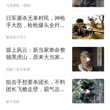
飞鸟潜影
1跟贴
日军屠杀无辜村民，神枪
手大怒，枪枪爆头全歼日
军一个连！
童画亲子手工
塬上风云：新当家奉命整
顿黑虎山，原来大当家还
交代了隐藏任务
邻家二蛋不靠谱
狙击手想要杀团长，不料
团长飞檐走壁，霸气击杀
两名狙击手
影中见影