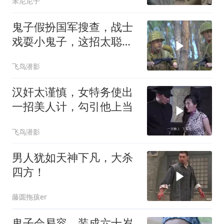
笨尼尼子
鬼子假扮国军搜查，战士
戏耍小鬼子，这招太聪明
了
飞鸟潜影
汉奸太谨慎，女特务使出
一招美人计，勾引他上当
飞鸟潜影
男人犹如天神下凡，大杀
四方！
藤圆拖孩er
鬼子会易容，装成六十岁