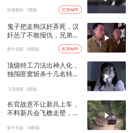
时赶来
短尾剧社
1跟贴
打开APP
鬼子把走狗汉奸弄死，汉
奸怂了不敢报仇，兄弟一
枪把他毙了
影中见影
28跟贴
打开APP
顶级特工刀法出神入化，
独闯匪窝斩杀十几名特
务，太霸气了
飞鸟潜影
2跟贴
长官故意不让新兵上车，
不料新兵会飞檐走壁，场
面属实精彩
影中见影
14跟贴