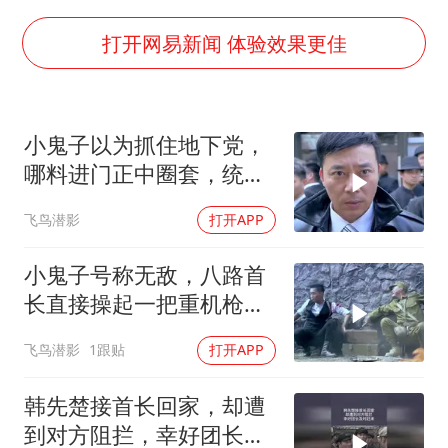
4.2平卫生间补漏注胶花1.55万
56岁刘奕君跟13岁女儿合跳
打开网易新闻 体验效果更佳
三预警齐发 11个省份有大到暴雨
“还不如不放假”
小鬼子以为抓住地下党，
梅婷12岁女儿百花奖发言
哪料进门正中圈套，统统
从科技创新看开局起步的时与势
去见阎王
飞鸟潜影
打开APP
小鬼子号称无敌，八路首
长直接操起一把重机枪，
瞬间破敌
飞鸟潜影
1跟贴
打开APP
韩先楚接首长回家，却遭
到对方阻拦，幸好团长及