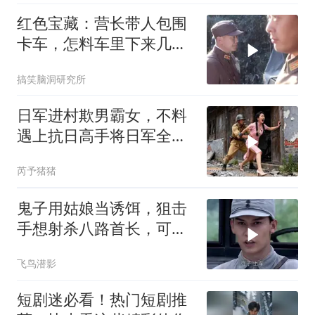
红色宝藏：营长带人包围
卡车，怎料车里下来几十
个大汉，有戏看了
搞笑脑洞研究所
日军进村欺男霸女，不料
遇上抗日高手将日军全部
消灭！
芮予猪猪
鬼子用姑娘当诱饵，狙击
手想射杀八路首长，可是
打错了算盘
飞鸟潜影
短剧迷必看！热门短剧推