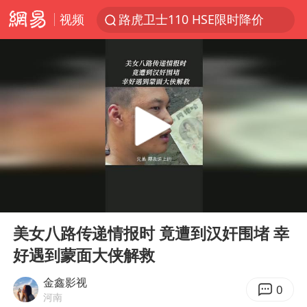
视频
路虎卫士110 HSE限时降价
我国发现稀散金属独立新矿物——乌斯河锗矿
上海鼓励居家办公
多地银行上调存款利率
新疆生产建设兵团生态环境局原局长被查
朱一龙的鼻子怎么了
5万元以下微型代步车集体遇冷
00:00
01:26
大疆错失宇树
Play
Ent
full
费大厨口号更改 不再宣传小炒肉大王
美女八路传递情报时 竟遭到汉奸围堵 幸
好遇到蒙面大侠解救
周星驰妈妈现身香港首映礼
上海地铁4条线路全线停运
金鑫影视
0
河南