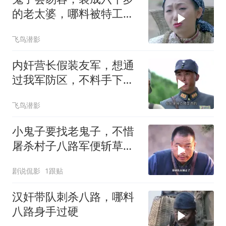
的老太婆，哪料被特工一
眼就看穿
飞鸟潜影
内奸营长假装友军，想通
过我军防区，不料手下的
枪暴露身份
飞鸟潜影
小鬼子要找老鬼子，不惜
屠杀村子八路军便斩草除
根
剧说侃影
1跟贴
汉奸带队刺杀八路，哪料
八路身手过硬