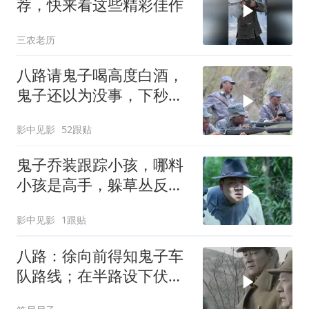
荐，快来看这些精彩佳作
三农老历
八路请鬼子喝高度白酒，
鬼子还以为没事，下秒可
惨了
影中见影
52跟贴
鬼子乔装跟踪小孩，哪料
小孩是高手，躲草丛反击
鬼子
影中见影
1跟贴
八路：徐向前得知鬼子车
队路线；在半路设下伏击
圈，鬼子果然中计