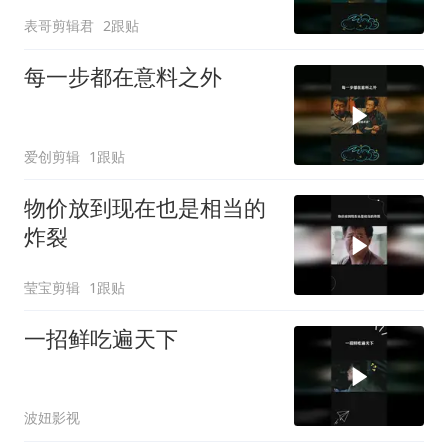
表哥剪辑君
2跟贴
每一步都在意料之外
爱创剪辑
1跟贴
物价放到现在也是相当的
炸裂
莹宝剪辑
1跟贴
一招鲜吃遍天下
波妞影视