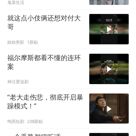
鬼菜生活
就这点小伎俩还想对付大
哥
奻奻剪影
1跟贴
福尔摩斯都看不懂的连环
案
神泣爱追剧
“老大走伤悲，彻底开启暴
躁模式！”
鸣雨短剧
238跟贴