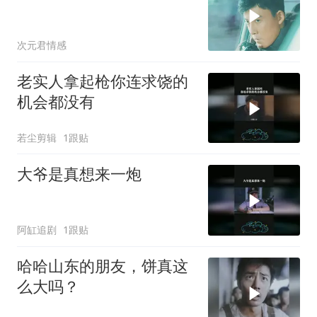
次元君情感
老实人拿起枪你连求饶的
机会都没有
若尘剪辑
1跟贴
大爷是真想来一炮
阿缸追剧
1跟贴
哈哈山东的朋友，饼真这
么大吗？