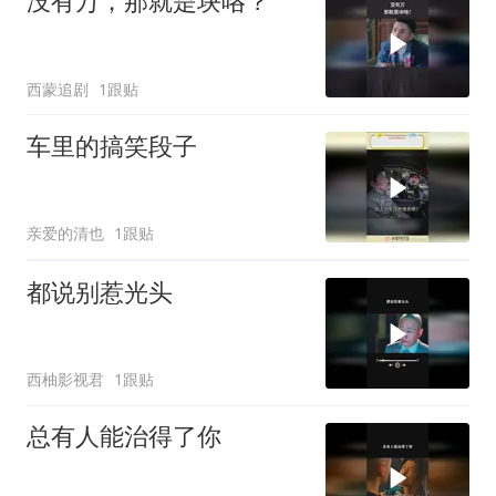
没有万，那就是块咯？
西蒙追剧
1跟贴
车里的搞笑段子
亲爱的清也
1跟贴
都说别惹光头
西柚影视君
1跟贴
总有人能治得了你