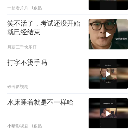
一起看片片
1跟贴
笑不活了，考试还没开始
就已经结束
月薪三千快乐仔
打字不烫手吗
破碎影视剧
水床睡着就是不一样哈
小晴影视君
1跟贴