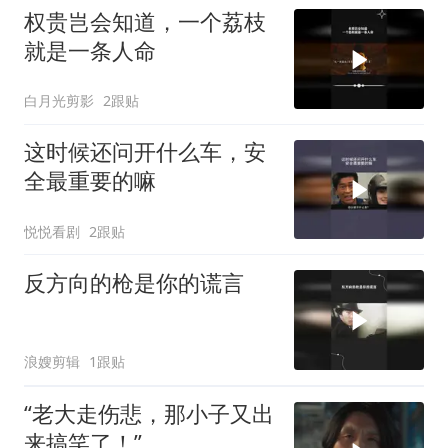
权贵岂会知道，一个荔枝
就是一条人命
白月光剪影
2跟贴
这时候还问开什么车，安
全最重要的嘛
悦悦看剧
2跟贴
反方向的枪是你的谎言
浪嫂剪辑
1跟贴
“老大走伤悲，那小子又出
来搞笑了！”