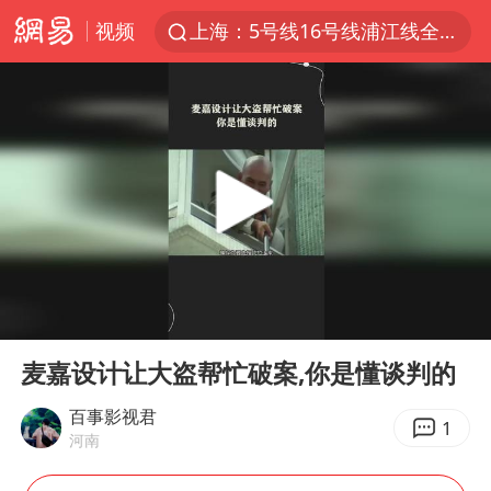
视频
上海：5号线16号线浦江线全线停运
上海全域长途客运班次全部停运
《披荆斩棘2026》阵容官宣
国足U17与阿森纳决赛取消 并列冠军
王艺迪无缘横滨赛决赛
上门女婿出轨女邻居多年被判重婚罪
以军士兵把枪口对准中国记者
00:00
00:59
王艺迪2-4不敌张本美和止步4强
Play
Ent
full
泰男团前成员失踪遗体在湄南河发现
麦嘉设计让大盗帮忙破案,你是懂谈判的
2025年小学教师减少13.19万
百事影视君
1
河南
浙江海域将现5到8米巨浪到狂浪