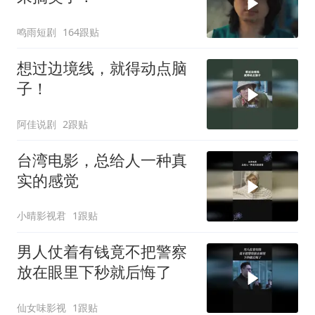
鸣雨短剧
164跟贴
想过边境线，就得动点脑
子！
阿佳说剧
2跟贴
台湾电影，总给人一种真
实的感觉
小晴影视君
1跟贴
男人仗着有钱竟不把警察
放在眼里下秒就后悔了
仙女味影视
1跟贴