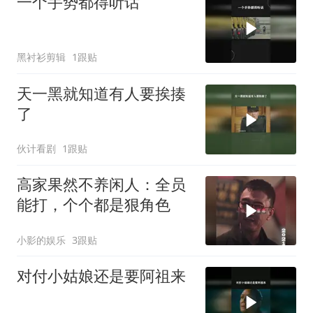
一个手势都得听话
黑衬衫剪辑
1跟贴
天一黑就知道有人要挨揍
了
伙计看剧
1跟贴
高家果然不养闲人：全员
能打，个个都是狠角色
小影的娱乐
3跟贴
对付小姑娘还是要阿祖来