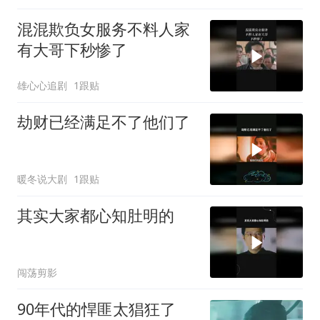
混混欺负女服务不料人家
有大哥下秒惨了
雄心心追剧
1跟贴
劫财已经满足不了他们了
暖冬说大剧
1跟贴
其实大家都心知肚明的
闯荡剪影
90年代的悍匪太猖狂了