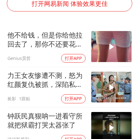
于东来直播和胖东来核心团队开会
打开网易新闻 体验效果更佳
上海大部迎大暴雨
《龙餐馆》 冲奖
他不给钱，但是你给他拉
于东来回应胖东来近25年老店年底关闭
回去了，那你不还要花油
笔试第一被劝弃考涉事副校长被撤职
费吗？
Genius昊哲
打开APP
奋力开创中国式现代化建设新局面
力王女友惨遭不测，怒为
红颜复仇被抓，深陷私人
监狱困境
捡影
1跟贴
打开APP
钟跃民真狠呐一进看守所
就把狱霸打哭太器张了