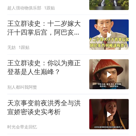
何发落？
超人强动物俱乐部
1跟贴
王立群读史：十二岁嫁大
汗十四掌后宫，阿巴亥为
何被逼殉葬？
无妨
1跟贴
王立群读史：你以为雍正
登基是人生巅峰？
别人都叫我阿螫
天京事变前夜洪秀全与洪
宣娇密谈史实考析
时光会带走回忆