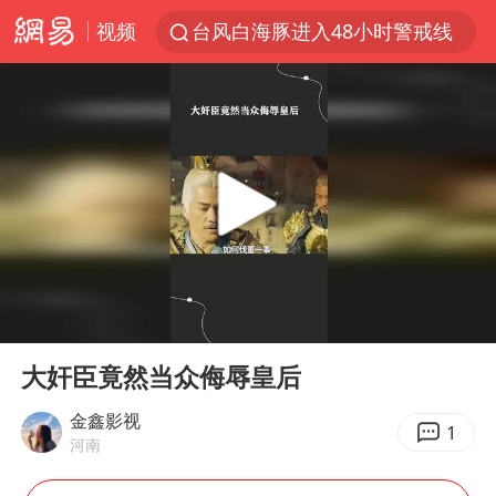
台风白海豚进入48小时警戒线
视频
中方回应是否在太平洋海底开采稀土
台风白海豚影响中国已成定局
佛得角门将亮相智利俱乐部主场
U17国足1分钟轰2球
五粮液渠道价一箱上涨近百元
宇树科技发行价格150.80元/股
法国将禁止“未经同意的电话营销”
00:00
05:34
Play
Ent
宇树科技王兴兴身家有望超200亿元
full
大奸臣竟然当众侮辱皇后
泰国一女公务员妆容引争议 本人回应
金鑫影视
1
80后女柜员逆袭成4200亿银行副行长
河南
27岁女子成组织卖淫集团主犯被通缉