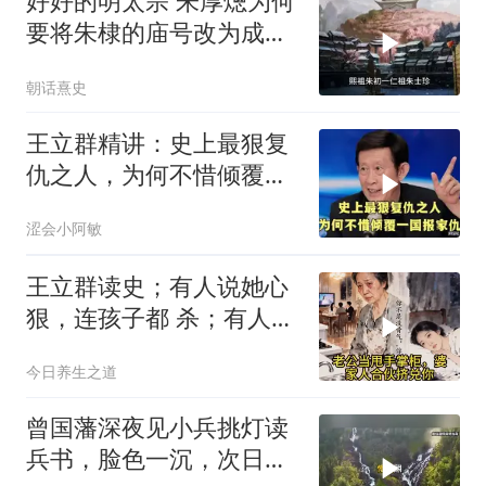
好好的明太宗 朱厚熜为何
要将朱棣的庙号改为成
祖？
朝话熹史
王立群精讲：史上最狠复
仇之人，为何不惜倾覆一
国报家仇
涩会小阿敏
王立群读史；有人说她心
狠，连孩子都 杀；有人说
她清醒，用二十年熬死所
今日养生之道
有仇人
曾国藩深夜见小兵挑灯读
兵书，脸色一沉，次日如