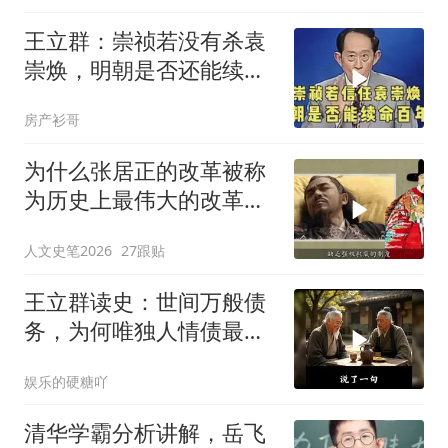
王立群：崇祯若没有杀袁
崇焕，明朝是否还能续命
百年？
房产衫哥
为什么张居正的改革被称
为历史上最伟大的改革之
一 但明始亡万历 #历史知
人文史笔2026
27跟贴
识
王立群读史：世间万般债
务，为何唯独人情债最难
偿还？
娱乐的硬糖吖
清华学霸分析讲解，岳飞