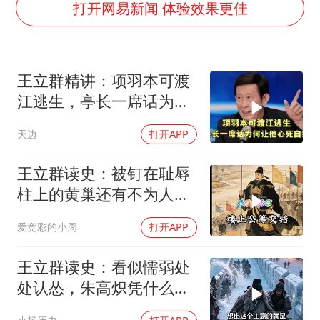
打开网易新闻 体验效果更佳
吉林一“温度计大楼”读数爆表
女子利用漏洞0元薅走3000多件家电
24小时不关空调 电费会更低吗
王立群精讲：项羽本可渡
江逃生，亭长一席话为何
东方甄选被判赔偿江小白30万元
让他心死自刎
奋进开新局 实干挑大梁
天边
打开APP
王立群读史：被钉在耻辱
柱上的黄巢还有不为人知
的另一面
爱竞彩的小周
打开APP
王立群读史：看似懦弱处
处认怂，朱高炽凭什么熬
到最终胜利？