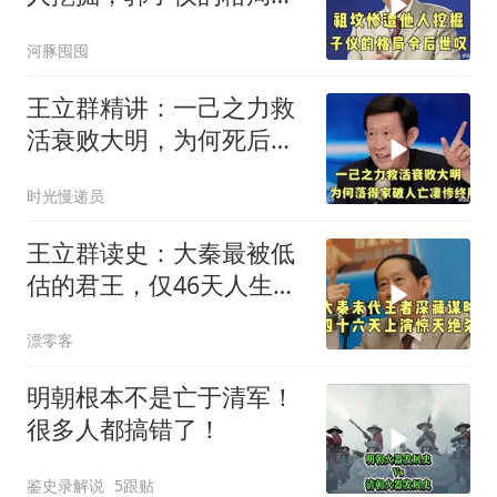
后世叹服！
河豚囤囤
王立群精讲：一己之力救
活衰败大明，为何死后落
得家破人亡？
时光慢递员
王立群读史：大秦最被低
估的君王，仅46天人生，
五天扳倒赵高，
漂零客
明朝根本不是亡于清军！
很多人都搞错了！
鉴史录解说
5跟贴