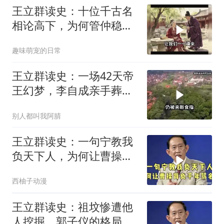
王立群读史：十位千古名
相论高下，为何管仲稳居
榜首？
趣味萌宠的日常
王立群读史：一场42天帝
王幻梦，李自成亲手葬送
大好基业。 (
别人都叫我阿腈
王立群读史：一句宁教我
负天下人，为何让曹操背
负千年骂名？
西柚子动漫
王立群读史：祖坟惨遭他
人挖掘，郭子仪的格局令