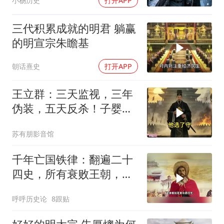
小杨历史
打开APP
三代积累成就的明君 躺赢
的明宣宗朱瞻基
朝话熹史
打开APP
王立群：三天监视，三年
伪装，五天反杀！子婴用
一本诗书骗过了整个秦朝
苏有朋影音馆
千年亡国铁律：翻遍二十
四史，所有衰败王朝，都
死在同一种愚蠢上
呼呼历史论
8跟贴