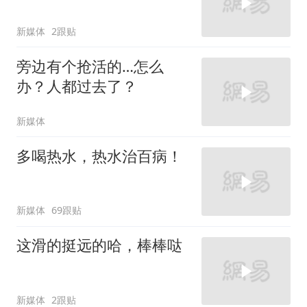
新媒体
2跟贴
旁边有个抢活的…怎么
办？人都过去了？
新媒体
多喝热水，热水治百病！
新媒体
69跟贴
这滑的挺远的哈，棒棒哒
新媒体
2跟贴