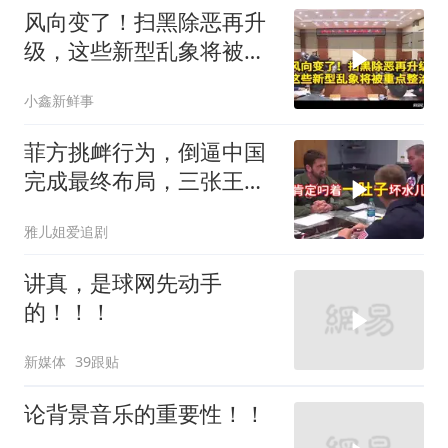
风向变了！扫黑除恶再升
级，这些新型乱象将被重
点整治
小鑫新鲜事
菲方挑衅行为，倒逼中国
完成最终布局，三张王牌
现身黄岩岛
雅儿姐爱追剧
讲真，是球网先动手
的！！！
新媒体
39跟贴
论背景音乐的重要性！！