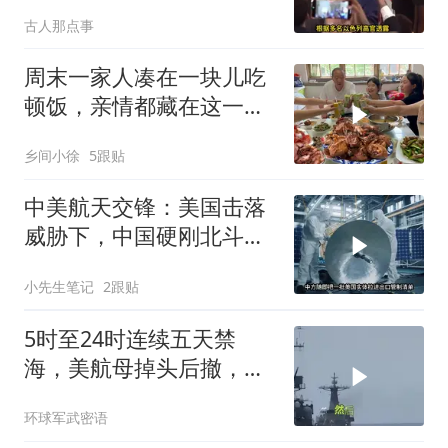
动，美军机又被击落
古人那点事
周末一家人凑在一块儿吃
顿饭，亲情都藏在这一饭
一菜里
乡间小徐
5跟贴
中美航天交锋：美国击落
威胁下，中国硬刚北斗升
级+重复火箭
小先生笔记
2跟贴
5时至24时连续五天禁
海，美航母掉头后撤，黄
岩岛大局已定
环球军武密语