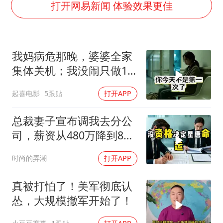
“今天得有40℃了吧 为啥还不预警”
打开网易新闻 体验效果更佳
“新疆阿勒泰八月能滑雪”不实
U17国足点球大战淘汰河床晋级决赛
我妈病危那晚，婆婆全家
日本试射“战斧”导弹，国防部回应
集体关机；我没闹只做1
胡彦斌获《歌手2026》歌王
事，6天后她打来电话：
起喜电影
5跟贴
打开APP
名创优品回应女子吐槽内裤质量差
你是不是疯了？
夯实基础开新局
总裁妻子宣布调我去分公
司，薪资从480万降到8
万，我递交辞呈
时尚的弄潮
打开APP
真被打怕了！美军彻底认
怂，大规模撤军开始了！