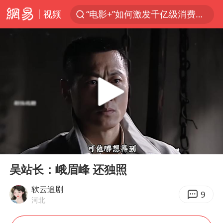
视频
“电影+”如何激发千亿级消费新活力？
台风白海豚已进入24小时警戒线
沙特土耳其巴基斯坦签署共同防务协议
美股存储板块集体大跌
中医教你一招提升气血
上海：台风白海豚或将带来龙卷风
四川宜宾地震网友称睡觉被摇醒
00:00
02:26
百花奖开幕式
Play
Ent
full
老中医：立秋后养心是关键
吴站长：峨眉峰 还独照
中国女篮70-67险胜尼日利亚女篮
软云追剧
9
河北
国防部：坚决反制任何闹海挑衅图谋