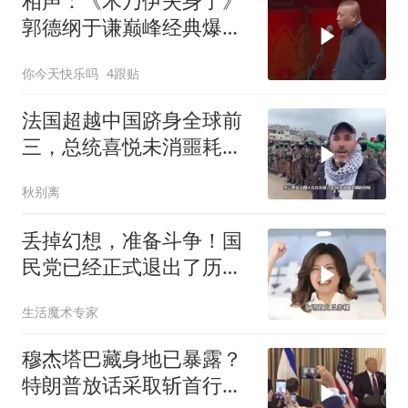
相声：《木乃伊失身了》
郭德纲于谦巅峰经典爆笑
相声太搞笑太逗了
你今天快乐吗
4跟贴
法国超越中国跻身全球前
三，总统喜悦未消噩耗降
临
秋别离
丢掉幻想，准备斗争！国
民党已经正式退出了历史
舞台的主角席位！
生活魔术专家
穆杰塔巴藏身地已暴露？
特朗普放话采取斩首行