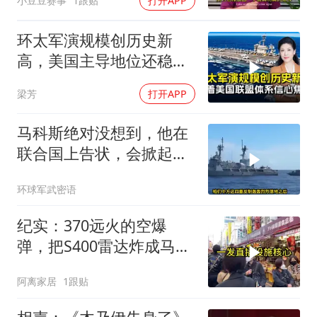
小豆豆赛事
1跟贴
打开APP
环太军演规模创历史新
高，美国主导地位还稳得
住吗
梁芳
打开APP
马科斯绝对没想到，他在
联合国上告状，会掀起中
方的4重反制
环球军武密语
纪实：370远火的空爆
弹，把S400雷达炸成马蜂
窝，靶标惨状让台军急眼
阿离家居
1跟贴
了