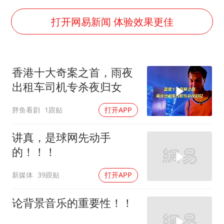
泰国枪击案凶手先杀祖父母后行凶
打开网易新闻 体验效果更佳
超颖电子拟投资20.86亿建设新项目
宇树科技中一签需缴款7.54万元
国防部：中国军队坚决反制任何闹海挑衅图谋
香港十大奇案之首，雨夜
出租车司机专杀夜归女
女儿为争财产堵门阻挠父亲出殡
公司“上四休三”但要降薪1000元
胖鱼看剧
1跟贴
打开APP
东方之约 相约未来
讲真，是球网先动手
的！！！
新媒体
39跟贴
打开APP
论背景音乐的重要性！！