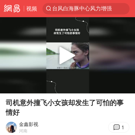
台风白海豚中心风力增强
视频
上半年我国机械工业经济运行稳中有进
金华市人大常委会副主任陈峰齐被查
我国货物贸易进出口超30万亿元
向鹏0-3不敌张本智和
广东雷州通报特教老师招聘违规事件
国防部回应日本试射“战斧”导弹
泉州市委书记张毅恭被查
00:00
00:56
Play
Ent
佛山通报笔试前13被淘汰后5名进体检
full
司机意外撞飞小女孩却发生了可怕的事
“立秋的第一杯奶茶”又爆单了
情好
“新疆阿勒泰八月能滑雪”不实
金鑫影视
1
陈幸同晋级WTT横滨冠军赛8强
河南