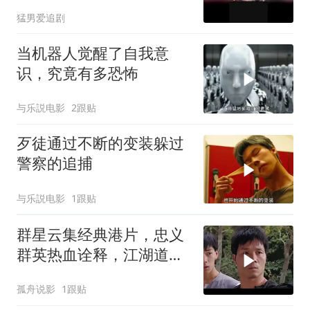
猛男爱追剧
当机器人觉醒了自我意
识，究竟有多恐怖
与乐説电影
2跟贴
歹徒通过不断的变装躲过
警察的追捕
与乐説电影
1跟贴
群星云集经典港片，忠义
群英热血诠释，江湖道义
深度解读
孤舟说影
1跟贴