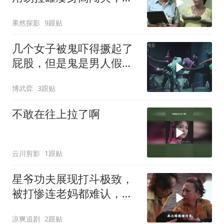
操作实在妙啊
果然探影
9跟贴
几个女子被鬼吓得撅起了
屁股，但是鬼是男人假扮
的的
博武弈
3跟贴
不敢在往上拉了啊
云川剪影
1跟贴
星爷功夫展现打斗极致，
被打惨连老妈都难认，句
句经典堪称巅峰
凉爽追剧
2跟贴