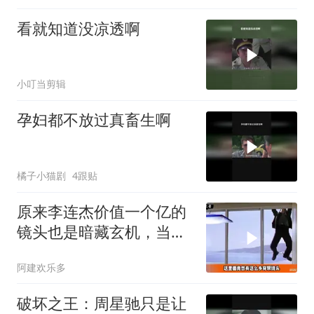
看就知道没凉透啊
小叮当剪辑
孕妇都不放过真畜生啊
橘子小猫剧
4跟贴
原来李连杰价值一个亿的
镜头也是暗藏玄机，当年
咋没发现呢
阿建欢乐多
破坏之王：周星驰只是让