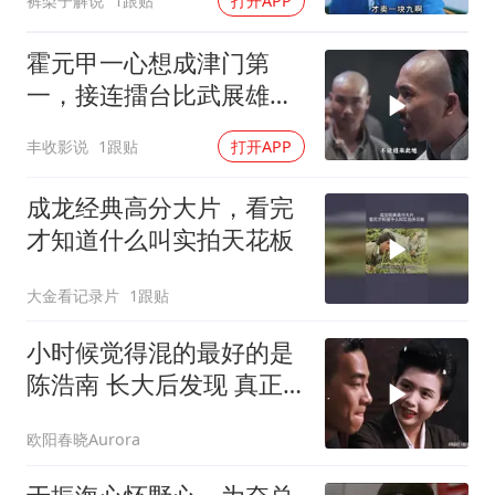
裤梨子解说
1跟贴
打开APP
霍元甲一心想成津门第
一，接连擂台比武展雄
心，胜负结局引关注
丰收影说
1跟贴
打开APP
成龙经典高分大片，看完
才知道什么叫实拍天花板
大金看记录片
1跟贴
小时候觉得混的最好的是
陈浩南 长大后发现 真正
混的最好的是山鸡
欧阳春晓Aurora