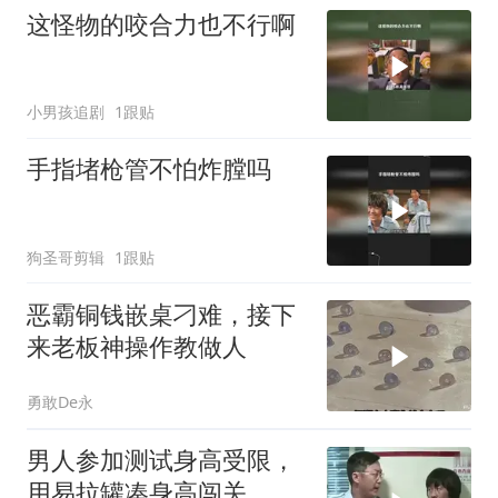
这怪物的咬合力也不行啊
小男孩追剧
1跟贴
手指堵枪管不怕炸膛吗
狗圣哥剪辑
1跟贴
恶霸铜钱嵌桌刁难，接下
来老板神操作教做人
勇敢De永
男人参加测试身高受限，
用易拉罐凑身高闯关，这