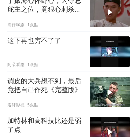
于振海心怀野心，为夺总
舵主之位，竟狠心刺杀陈
家洛
嵩仔聊剧
1跟贴
这下再也穷不了了
阿朵看剧
1跟贴
调皮的大兵想不到，最后
竟把自己作死《完整版》
洛轩影视
5跟贴
加特林和高科技比还是弱
了点