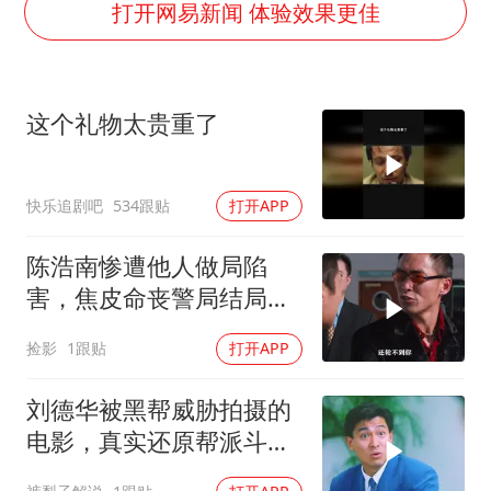
打开网易新闻 体验效果更佳
泰国一女公务员妆容引争议 本人回应
女子利用漏洞0元薅走3000多件家电
80后女柜员逆袭成4200亿银行副行长
这个礼物太贵重了
27岁女子成组织卖淫集团主犯被通缉
24小时不关空调 电费会更低吗
快乐追剧吧
534跟贴
打开APP
东方甄选被判赔偿江小白30万元
陈浩南惨遭他人做局陷
奋进开新局 实干挑大梁
害，焦皮命丧警局结局悲
惨，江湖风云暗藏多少阴
捡影
1跟贴
打开APP
谋
刘德华被黑帮威胁拍摄的
电影，真实还原帮派斗
争！