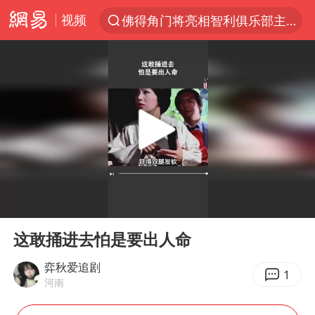
佛得角门将亮相智利俱乐部主场
视频
以“新”破局 首发经济点亮城市消费活力
中方回应是否在太平洋海底开采稀土
看守所辅警收受10万获刑1年
宇树科技发行价格150.80元/股
宇树科技王兴兴身家有望超200亿元
五粮液渠道价一箱上涨近百元
CIA被曝已秘密设立古巴工作组
00:00
00:37
Play
Ent
法国将禁止“未经同意的电话营销”
full
这敢捅进去怕是要出人命
吉林一“温度计大楼”读数爆表
弈秋爱追剧
1
贵州轮胎子公司获美国退税8136万
河南
“深圳地面沉降致车辆损坏”不实