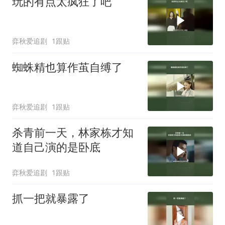
玩的有点太疯狂了吧
弈秋爱追剧
1跟贴
蜘蛛精也算作茧自缚了
弈秋爱追剧
1跟贴
杀青前一天，林家栋才知
道自己演的是卧底
弈秋爱追剧
1跟贴
抓一把就暴露了