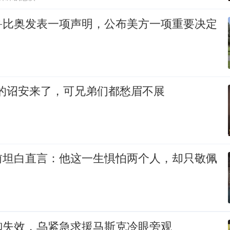
鲁比奥发表一项声明，公布美方一项重要决定
想的诏安来了，可兄弟们都愁眉不展
前坦白直言：他这一生惧怕两个人，却只敬佩
御失效，乌紧急求援马斯克冷眼旁观