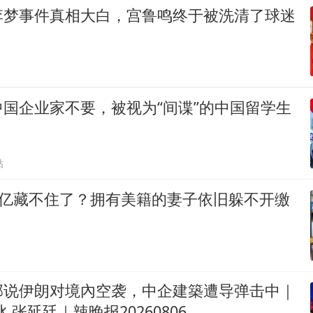
李梦事件真相大白，宫鲁鸣终于被洗清了球迷
国企业家不要，被视为“间谍”的中国留学生
贴
8亿藏不住了？拥有美籍的妻子依旧躲不开缴
部说伊朗对境內空袭，中企建築遭导弹击中｜
.张延廷｜辣晚报20260806