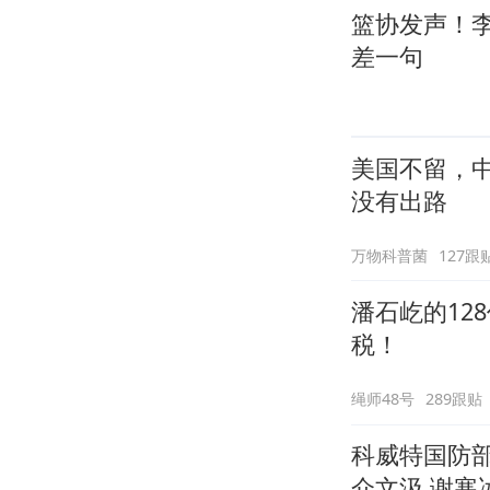
篮协发声！
差一句
美国不留，中
没有出路
万物科普菌
127跟
潘石屹的12
税！
绳师48号
289跟贴
科威特国防
介文汲.谢寒冰