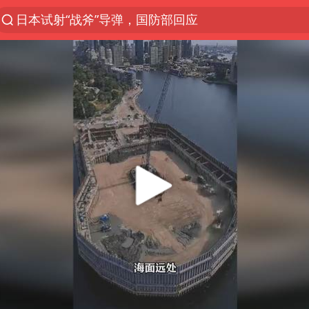
日本试射“战斧”导弹，国防部回应
台风白海豚实时路径
向鹏0-3不敌张本智和
曝韩国足协为外籍裁判员安排色情招待
四川宜宾市高县4.9级地震致1人死亡
广东雷州通报特教老师招聘违规事件
我国外贸延续良好增长态势
“新疆阿勒泰八月能滑雪”不实
陈幸同晋级WTT横滨冠军赛8强
泰国枪击案凶手先杀祖父母后行凶
“立秋的第一杯奶茶”又爆单了
国防部：坚决反制任何闹海挑衅图谋