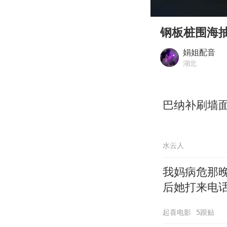
00:00
Play
钢板桩围海
娟姐配音
湖北
巴纳补刷墙面
水云人
我妈病危那
后她打来电
起喜电影
5跟贴