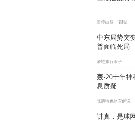
暂停白昼
1跟贴
中东局势突
普面临死局
潘蠸旅行浪子
轰-20十年
息质疑
陈腕特色体育解说
讲真，是球