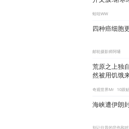
蛙哇WW
四种癌细胞更
邮轮摄影师阿嗵
荒原之上独
然被用饥饿
奇观世界Mr
10跟
海峡遭伊朗
别让往昔的悲伤和对