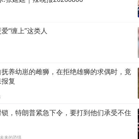
爱“缠上”这类人
自抚养幼崽的雌狮，在拒绝雄狮的求偶时，竟
来报复
贴
封锁，特朗普紧急下令，要打到他们承受不住
未来的恐惧