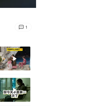
00:44
Enter
fullscreen
1