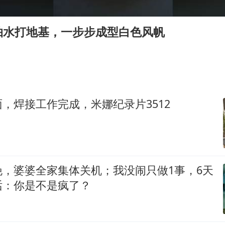
超颖电子拟投资20.86亿建设新项目
宇树科技中一签需缴款7.54万元
抽水打地基，一步步成型白色风帆
两名乘客在飞机上因调节座椅起冲突
女儿为争财产堵门阻挠父亲出殡
夯实基础开新局
，焊接工作完成，米娜纪录片3512
晚，婆婆全家集体关机；我没闹只做1事，6天
话：你是不是疯了？