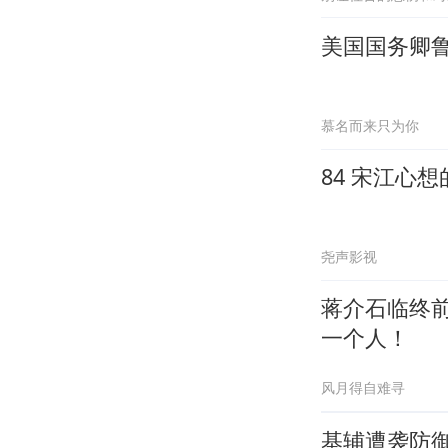
美国国务卿
慕名而来只为你
84 宋江心
尧声影视
蒋介石临终
一个人！
风月得自难寻
基辅遭袭防