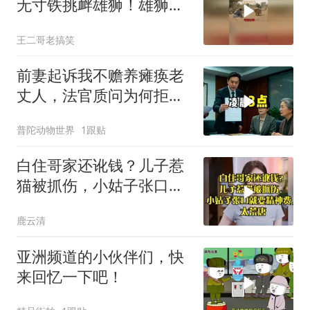
无寸铁挑衅雄狮！雄狮居
然被他打败了！
王二哥老搞笑
前妻起诉我不赡养瘫痪老
丈人，法官质问为何拒不
履行赡养义务
普陀动物世界
1跟贴
白住哥家还讹钱？儿子惹
猫被抓伤，小姑子张口就
要精神费，太荒唐
鹿云清
亚洲频道的小伙伴们，快
来回忆一下吧！