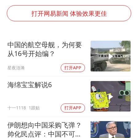
酒店回应车内过夜被收150元
牛津大学一纸声明甩不了锅
打开网易新闻 体验效果更佳
海鲜忘车里4天打开门满车都是蛆
儿子陪躺平老爹体验外卖员火了
中国的航空母舰，为何要
香港宏福苑火灾或由烟头引起
从16号开始编？
西贝创始人贾国龙押注鲜羊赛道
星夜涟漪
打开APP
几元成本 千万市值蒸发
人民的健康、体质、幸福一脉相承
海绵宝宝解说6
十一1118
1跟贴
打开APP
伊朗想向中国采购飞弹？
帅化民点评：中国不可能