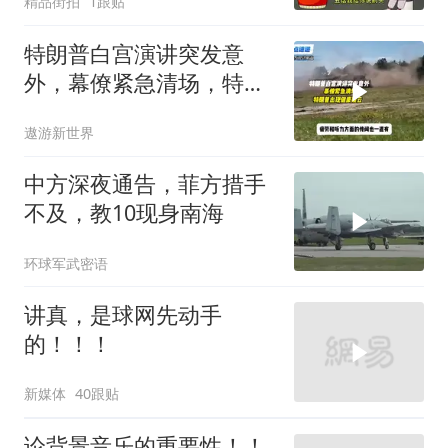
精品街拍
1跟贴
特朗普白宫演讲突发意
外，幕僚紧急清场，特朗
普出现健康疑云！
遨游新世界
中方深夜通告，菲方措手
不及，教10现身南海
环球军武密语
讲真，是球网先动手
的！！！
新媒体
40跟贴
论背景音乐的重要性！！