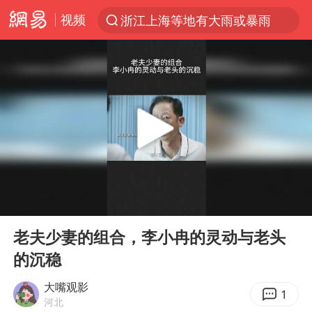
视频
浙江上海等地有大雨或暴雨
解锁各地夏日限定体验
河南潜逃10日重大刑案嫌疑人落网
西湖突现狂风暴雨 游客瞬间被浇透
马克·艾伦退出斯诺克中国公开赛
金饰克价一夜涨回1300元
新疆景区自驾服务费改为按车收费
00:00
01:59
永和豆浆创始人林炳生去世
Play
Ent
full
视频丨中国东方电气集团原党组副书记、董事宋致远被查
老夫少妻的组合，李小冉的灵动与老头
的沉稳
白海豚将正面袭击贯穿浙江
浙江台州《告全体市民书》
大嘴观影
1
河北