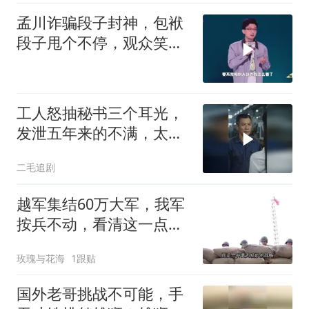
孟川诈骗段子封神，包袱
段子甩个不停，观众笑到
失态丨脱口秀
工人怒抽秘书三个耳光，
发泄五年来的不满，太解
气了！
二毛追剧
越军集结60万大军，我军
按兵不动，看清这一点便
知越南必败
玫瑰与花海
1跟贴
国外老哥挑战不可能，手