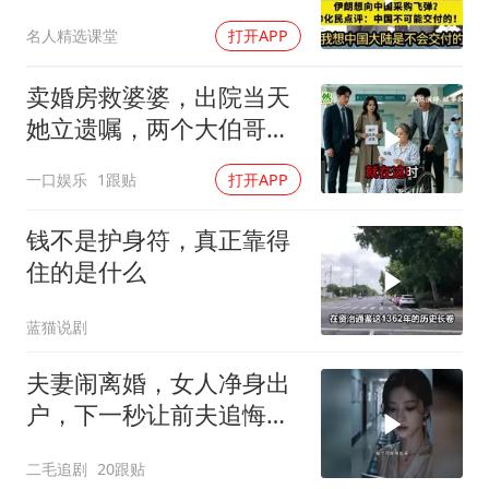
交付！
名人精选课堂
打开APP
卖婚房救婆婆，出院当天
她立遗嘱，两个大伯哥傻
眼
一口娱乐
1跟贴
打开APP
钱不是护身符，真正靠得
住的是什么
蓝猫说剧
夫妻闹离婚，女人净身出
户，下一秒让前夫追悔莫
及！
二毛追剧
20跟贴