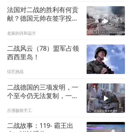
法国对二战的胜利有何贡
献？德国元帅在签字投降
时都不忘羞辱法国
老家的诗和远方
二战风云（78）盟军占领
西西里岛！
综艺挑战
二战德国的三项发明，一
个至今仍无法复制，一个
让无数男女喜爱有加
吕彏极限手工
二战故事：119- 霸王出