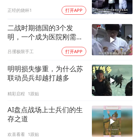
正经的烧杯1
打开APP
二战时期德国的3个发
明，一个成为医院刚需，
一个让女人爱不释手！
吕彏极限手工
打开APP
明明损失惨重，为什么苏
联动员兵却越打越多
精彩启程
1跟贴
AI盘点战场上士兵们的生
存之道
欢喜看看
1跟贴