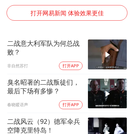
秋天的第一杯奶茶到底有多火
国防部：中国军队坚决反制任何闹海挑衅图谋
打开网易新闻 体验效果更佳
东航：国内客票提前14天免费退改
“今天得有40℃了吧 为啥还不预警”
二战意大利军队为何总战
胡彦斌韩磊 谁帮谁
败？
胡彦斌获《歌手2026》歌王
非自然苏打
打开APP
38岁演员求职万岁山NPC成功
夯实基础开新局
臭名昭著的二战叛徒们，
最后下场有多惨？
春晓暖语声
打开APP
二战风云（92）德军伞兵
空降克里特岛！