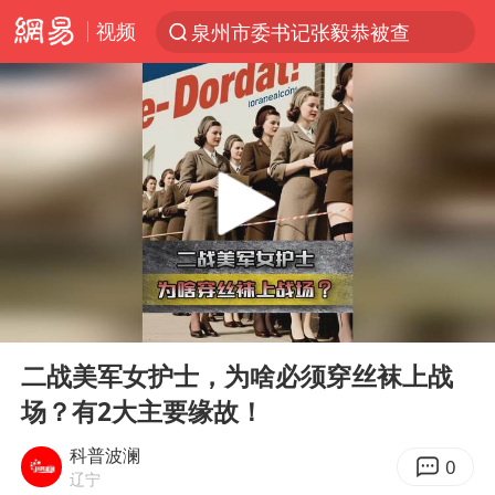
视频
泉州市委书记张毅恭被查
“电影+”如何激发千亿级消费新活力？
全球首个长时储能一体化产业园量产
台风白海豚已进入24小时警戒线
陈垣宇0-3张禹珍 国乒男单全军覆没
四川宜宾市高县4.9级地震致1人死亡
中巨芯：上半年归母净利润1405.77万元
00:00
00:20
中国女篮70-67险胜尼日利亚女篮
Play
Ent
full
名创优品回应女子吐槽内裤质量差
二战美军女护士，为啥必须穿丝袜上战
场？有2大主要缘故！
上海：台风白海豚或将带来龙卷风
出口禁令驱动有色板块大涨
科普波澜
0
辽宁