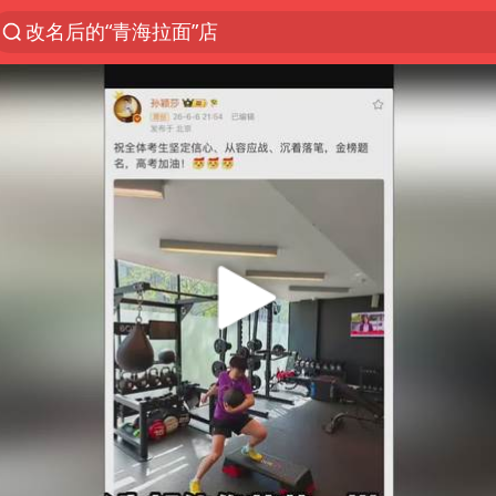
改名后的“青海拉面”店
俄称欧洲若想和平解决冲突应停止援乌
台军“汉光秀”开场闹剧多
泸溪河：桃酥吃出金属牙冠视频不实
泰国枪击案已致2死 枪手仍藏学校附近
1岁宝宝碰坏纸巾盒 宝妈被索赔924元
男子结婚8年3个女儿均非亲生
台风白海豚逼近 暴雨大暴雨来袭
“空调24小时开着更省电”不实
男子杀人后逃进深山21年活得像野人
985博士后被曝在妻子孕期出轨后续