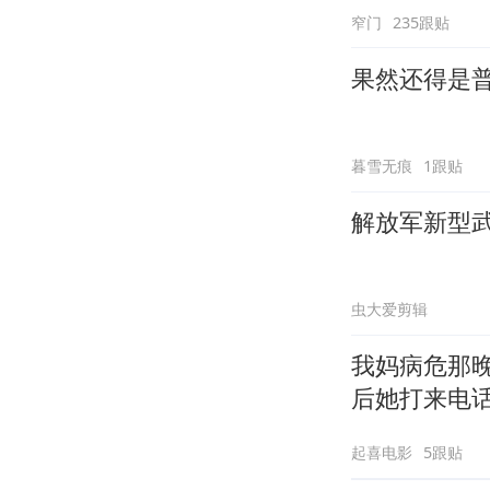
窄门
235跟贴
果然还得是
暮雪无痕
1跟贴
解放军新型
虫大爱剪辑
我妈病危那
后她打来电
起喜电影
5跟贴