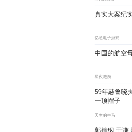
真实大案纪
亿通电子游戏
中国的航空母
星夜涟漪
59年赫鲁
一顶帽子
天生的牛马
郭德纲 于谦