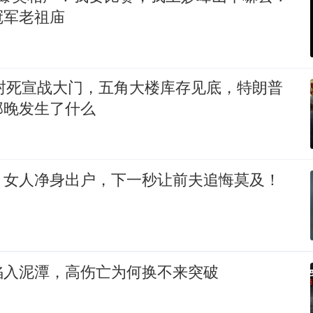
冠军老祖庙
2封死宣战大门，五角大楼库存见底，特朗普
那晚发生了什么
，女人净身出户，下一秒让前夫追悔莫及！
陷入泥潭，高伤亡为何换不来突破