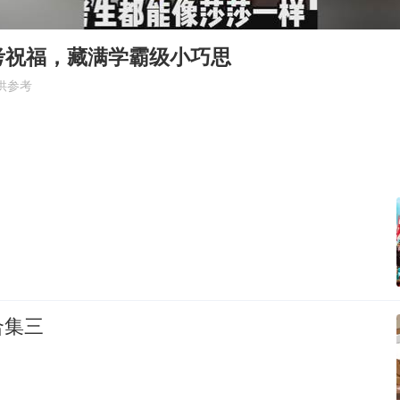
公司“上四休三”但要降薪1000元
47岁妈妈突然产女 26岁女儿：很震惊
考祝福，藏满学霸级小巧思
97岁英国奶奶飞上天再破吉尼斯纪录
供参考
OpenAI为免费用户升级GPT-5.6 Luna
“中国蔬菜之乡”最高温达41.8℃
如何把百年大党建设得更加坚强有力？
！
合集三