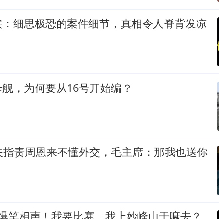
实：细思极恐的案件细节，真相令人脊背发凉
舰，为何要从16号开始编？
晓夫指责周恩来不懂外交，毛主席：那我也送你
 爆笑相声！我要比赛，我上妙峰山干嘛去？