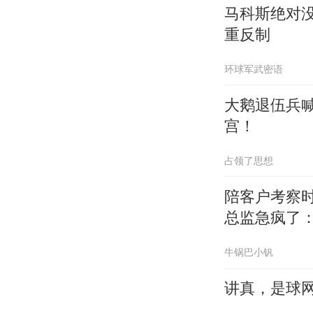
马科斯绝对
重反制
环球军武密语
大鹅退伍兵
宫！
占领了思想
陪客户考察
总监急疯了：
牛锅巴小钒
讲真，是球