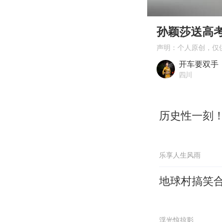
00:00
Play
孙颖莎送高
声明：个人原创，仅
开车要双手
四川
历史性一刻
乐享人生风雨
地球村搞笑
浮光惊掠影