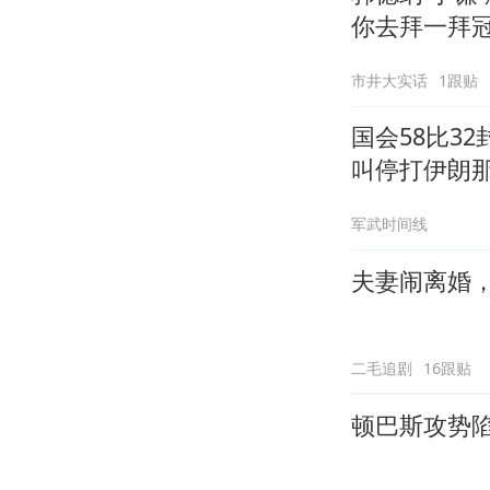
你去拜一拜
市井大实话
1跟贴
国会58比3
叫停打伊朗
军武时间线
夫妻闹离婚
二毛追剧
16跟贴
顿巴斯攻势