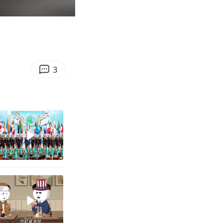
01:19
Enter
fullscreen
3