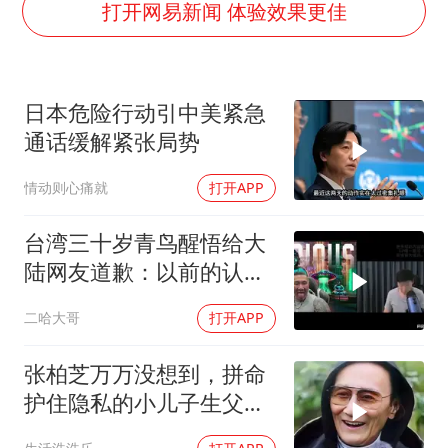
陈思诚零点晒照为佟丽娅庆生
打开网易新闻 体验效果更佳
夏日经济乘“热”而上 消费市场向“新”而行
36岁男演员成景区NPC后人气爆棚
日本危险行动引中美紧急
身体出现这几个信号可能是肝在求救
通话缓解紧张局势
宇树王兴兴被问了360多个问题
情动则心痛就
打开APP
几元成本的AI广告导致千万市值蒸发
台当局重金为“台独”织“皇帝新衣”
台湾三十岁青鸟醒悟给大
乐享全民健身 共筑健康中国
陆网友道歉：以前的认真
很狭隘
二哈大哥
打开APP
张柏芝万万没想到，拼命
护住隐私的小儿子生父，
还是被谢贤牵连了