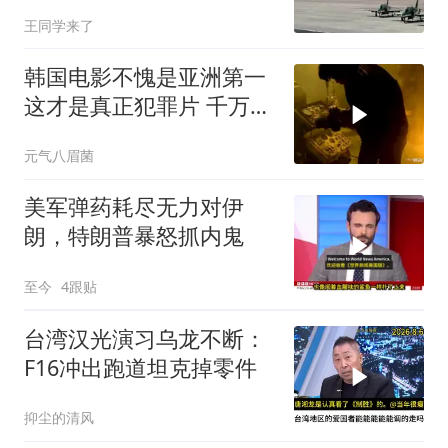
普这回真兜不住了
王同学来了
韩国电影不愧是亚洲第一
这才是真正犯罪片 千万不
要低估人性的恶
元气八眉菌
美军弹药耗尽无力对伊
朗，特朗普暴怒抓内鬼
至今
4跟贴
台湾汉光演习乌龙不断：
F16冲出跑道坦克掉零件
抑尘的清风