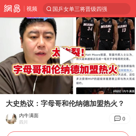
视频
国乒女单三将晋级四强
光影经济撬动暑期消费新蓝海
三警齐发！多地10级以上雷暴大风
马克·艾伦退出斯诺克中国公开赛
日本发布排名：“中国第一，美日德韩英法居后”
央视新主播李秋莹孙亚鹏亮相
情侣平潭拍日出坠崖1死1伤
00:00
06:37
大V：马科斯把路走绝了
Play
Ent
full
白海豚将正面袭击贯穿浙江
大史热议：字母哥和伦纳德加盟热火？
购飞机票7分钟后退票被扣2022元
内牛满面
0
四川
杭州全市有序停课