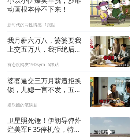
小以小伊爆笑单挑，沙雕
动画根本停不下来！
新时代的两性情感
1跟贴
我月薪六万八，婆婆要我
上交五万八，我拒绝后她
换了门锁，12天后我决意
有态度网友19Dsym
5跟贴
离婚
婆婆逼交三万月薪遭拒换
锁，儿媳一言不发，五天
后丈夫收传票
娱乐圈的笔娱君
卫星照死锤！伊朗导弹炸
烂美军F-35停机位，特朗