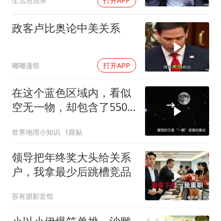
生活浩浩乐
打开APP
政客卢比奥论中美关系
嘟嘟漫馆
打开APP
在这个蓝色区域内，看似
空无一物，却包含了5500
个星系！
世界地理小知识
1跟贴
领导把年终奖大头给关系
户，我拿最少后跳槽竞品
苏有朋影音馆