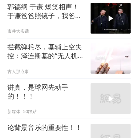
郭德纲 于谦 爆笑相声！
于谦爸爸照镜子，我爸爸
东方不败呀，两口子长反
市井大实话
了
拦截弹耗尽，基辅上空失
控：泽连斯基的“无人机神
话”为何突然没人提了
古人那点事
讲真，是球网先动手
的！！！
新媒体
50跟贴
论背景音乐的重要性！！