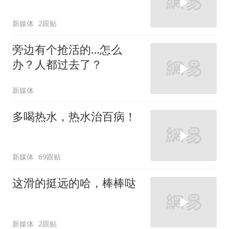
新媒体
2跟贴
旁边有个抢活的…怎么
办？人都过去了？
新媒体
多喝热水，热水治百病！
新媒体
69跟贴
这滑的挺远的哈，棒棒哒
新媒体
2跟贴