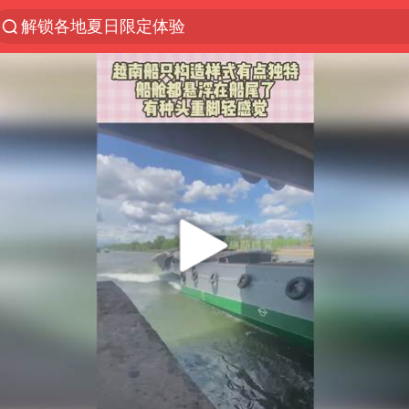
解锁各地夏日限定体验
西湖突现狂风暴雨 游客瞬间被浇透
河南重大刑事案嫌疑人落网
马克·艾伦退出斯诺克中国公开赛
视频丨中国东方电气集团原党组副书记、董事宋致远
金饰克价一夜涨回1300元
梁家辉：到内地拍戏不是北上是回归
白海豚将正面袭击贯穿浙江
酒店回应车内过夜被收150元
牛津大学一纸声明甩不了锅
新疆景区自驾服务费改为按车收费