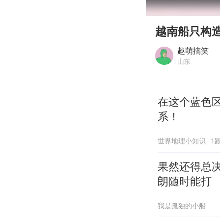
00:00
Play
越南船只构
趣萌搞笑
山东
在这个蓝色区
系！
世界地理小知识
1
果然还得总
朗随时能打
我是孤独的小船