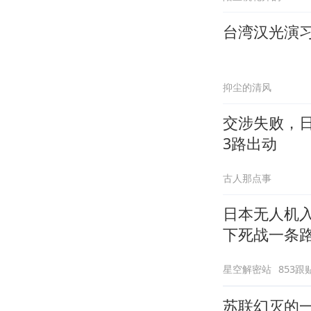
台湾汉光演习
抑尘的清风
交涉失败，
3路出动
古人那点事
日本无人机
下死战一条
星空解密站
853跟
苏联幻灭的