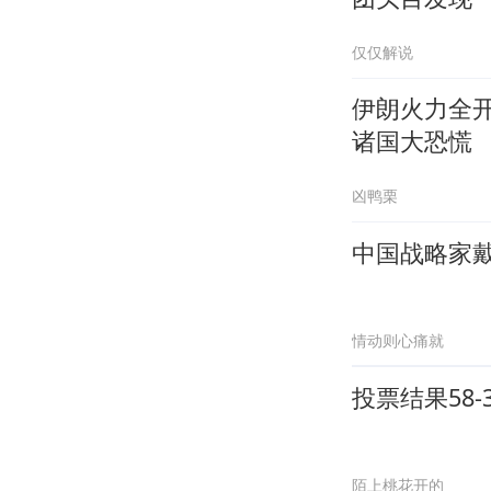
仅仅解说
伊朗火力全
诸国大恐慌
凶鸭栗
中国战略家戴
情动则心痛就
投票结果58
陌上桃花开的