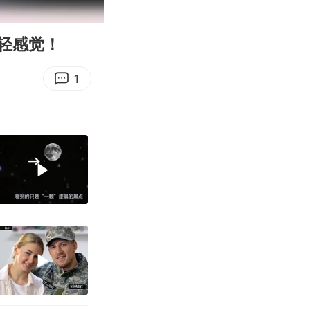
00:12
Enter
fullscreen
轻感觉！
1