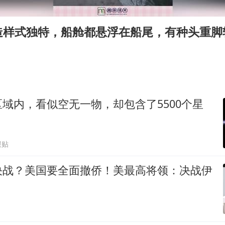
香港宏福苑火灾或由烟头引起
浙江台州《告全体市民书》
造样式独特，船舱都悬浮在船尾，有种头重脚
西贝创始人贾国龙押注鲜羊赛道
“不怕六爷挂得多 就怕六爷挂一颗”
董璇小酒窝朵朵为佟丽娅庆生
36岁男演员成景区NPC后人气爆棚
域内，看似空无一物，却包含了5500个星
人民的健康、体质、幸福一脉相承
跟贴
决战？美国要全面撤侨！美最高将领：决战伊