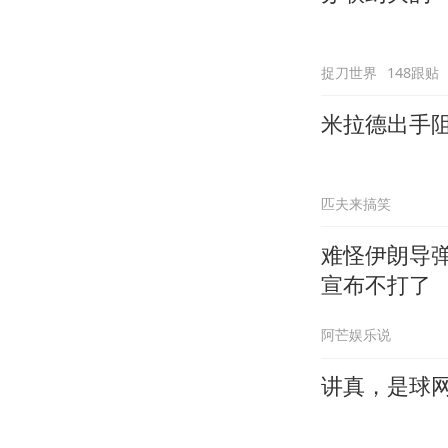
捉刀世界
148跟贴
米拉德出手
匹夫来搞笑
难怪伊朗导
宣布不打了
阿芒娱乐说
讲真，是球