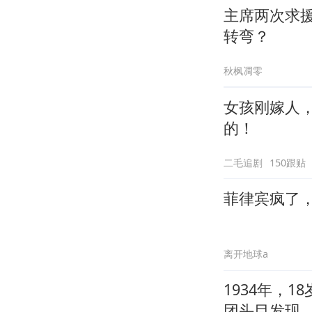
主席两次求
转弯？
秋枫凋零
女孩刚嫁人
的！
二毛追剧
150跟贴
菲律宾疯了
离开地球a
1934年，
团头目发现