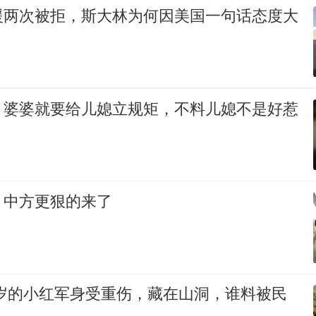
援两次被拒，斯大林为何因美国一句话态度大
，婆婆就要给儿媳立规矩，不料儿媳不是好惹
，中方更狠的来了
18岁的小红军身受重伤，藏在山洞，谁料被民