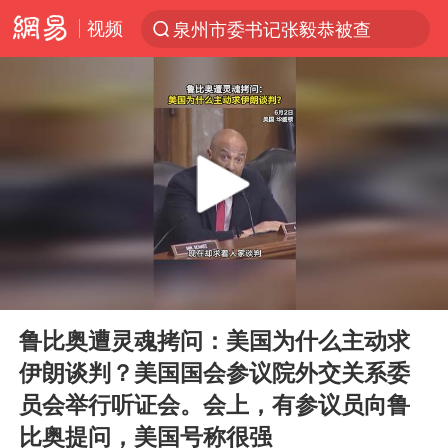
视频
泉州市委书记张毅恭被查
“电影+”如何激发千亿级消费新活力？
全球首个长时储能一体化产业园量产
台风白海豚加强
中国女篮70-67险胜尼日利亚女篮
四川宜宾高县4.9级地震致1死
名创优品回应女子吐槽内裤质量差
00:00
00:24
出口禁令驱动有色板块大涨
Play
Ent
full
秋天的第一杯奶茶到底有多火
鲁比奥遭灵魂拷问：美国为什么主动求
伊朗谈判？美国国会参议院外交关系委
国防部：中国军队坚决反制任何闹海挑衅图谋
员会举行听证会。会上，有参议员向鲁
U17国足点球大战淘汰河床晋级决赛
比奥提问，美国号称很强