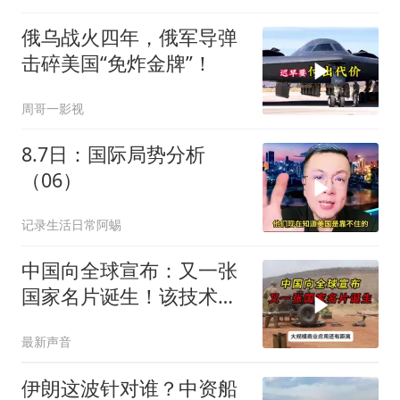
俄乌战火四年，俄军导弹
击碎美国“免炸金牌”！
周哥一影视
8.7日：国际局势分析
（06）
记录生活日常阿蜴
中国向全球宣布：又一张
国家名片诞生！该技术全
世界只有中国拥有
最新声音
伊朗这波针对谁？中资船