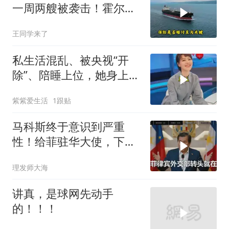
一周两艘被袭击！霍尔木
兹海峡的“安全走廊”神话
王同学来了
彻底破灭！
私生活混乱、被央视“开
除”、陪睡上位，她身上哪
些标签是真的？
紫紫爱生活
1跟贴
马科斯终于意识到严重
性！给菲驻华大使，下达
5个必须完成的任务
理发师大海
讲真，是球网先动手
的！！！