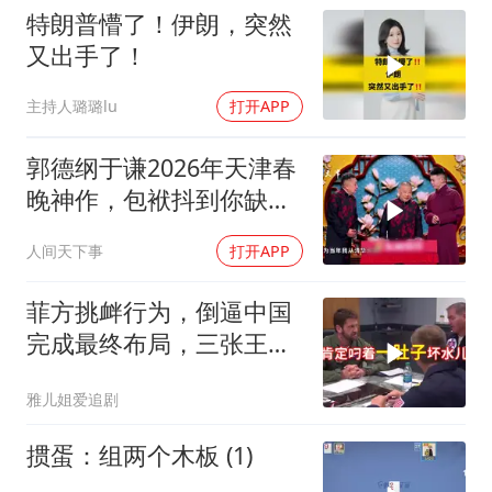
特朗普懵了！伊朗，突然
又出手了！
主持人璐璐lu
打开APP
郭德纲于谦2026年天津春
晚神作，包袱抖到你缺氧
笑到肚子疼！
人间天下事
打开APP
菲方挑衅行为，倒逼中国
完成最终布局，三张王牌
现身黄岩岛
雅儿姐爱追剧
掼蛋：组两个木板 (1)