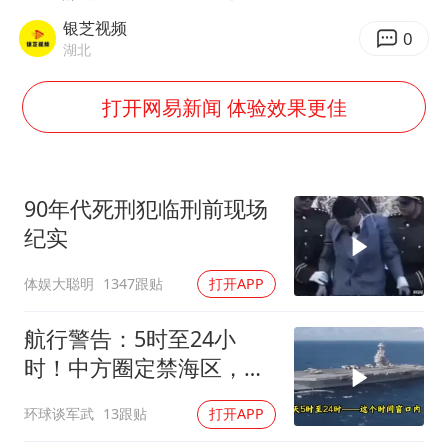
美股存储板块集体大跌
银芝视频
国乒男单横滨冠军赛全军覆没
0
湖北
38岁演员求职万岁山NPC成功
打开网易新闻 体验效果更佳
胡彦斌获《歌手2026》歌王
日本试射“战斧”导弹，国防部回应
胡彦斌韩磊 谁帮谁
90年代死刑犯临刑前现场
“今天得有40℃了吧 为啥还不预警”
纪实
夯实基础开新局
体娱大聪明
1347跟贴
打开APP
航行警告：5时至24小
时！中方圈定禁海区，美
航母紧急后撤，黄岩岛主
环球谈军武
13跟贴
打开APP
权已定