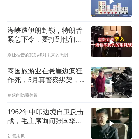
海峡遭伊朗封锁，特朗普
紧急下令，要打到他们承
受不住
别让往昔的悲伤和对未来的恐惧
泰国旅游业在悬崖边疯狂
作死，5月真警察绑架，7
月假警察杀人
角落的隐藏美景
1962年中印边境自卫反击
战，毛主席询问张国华能
否获胜
初雪未见