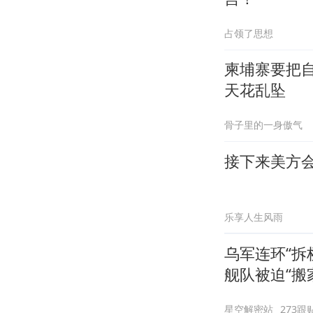
占领了思想
柬埔寨要把
天花乱坠
骨子里的一身傲气
接下来美方
乐享人生风雨
乌军连环“拆
舰队被迫“搬
星空解密站
273跟