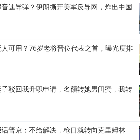
超音速导弹？伊朗撕开美军反导网，炸出中国
无人可用？76岁老将晋位代表之首，曝光度排
妻子驳回我升职申请，名额转她男闺蜜，我转
喊话普京：不给解决，枪口就转向克里姆林