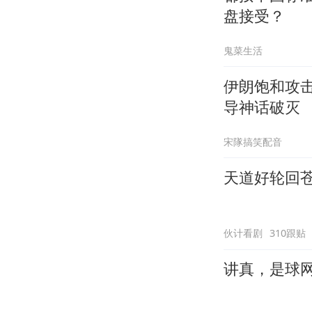
盘接受？
鬼菜生活
伊朗饱和攻
导神话破灭
宋隊搞笑配音
天道好轮回
伙计看剧
310跟贴
讲真，是球