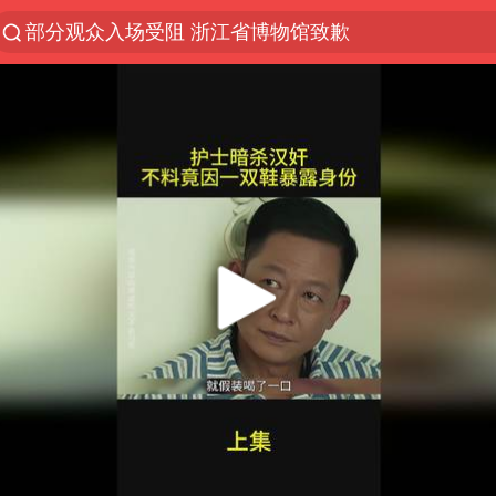
部分观众入场受阻 浙江省博物馆致歉
以“新”破局 首发经济点亮城市消费活力
OpenAI为免费用户升级GPT-5.6 Luna
台风白海豚最新路径研判来了
毛宁转发梯田音乐会视频海外网友赞叹
我国编制完成新版全月地质图
“China Cool”成海外热词
美股三大指数集体收跌 西数跌超13%
巡查组提问 工作人员偷用手机查答案
看守所辅警收受10万获刑1年
国家气候中心：8月将有4轮高温过程，部分地区可达4