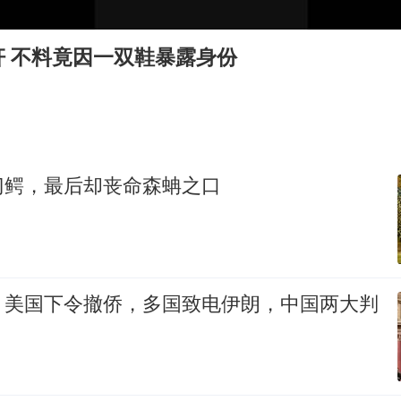
曝韩足协曾为外籍裁判安排性招待
深圳地面沉降致车辆损坏系谣言
奸 不料竟因一双鞋暴露身份
现代版摸金校尉落网查获400多枚古币
消费新图景｜多举措提升消费体验 释放夏日经济活力
泰国一女公务员妆容引争议 本人回应
女子利用漏洞0元薅走3000多件家电
门鳄，最后却丧命森蚺之口
吉林一“温度计大楼”读数爆表
奋进开新局 实干挑大梁
，美国下令撤侨，多国致电伊朗，中国两大判