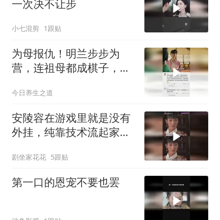
一次决不让步
小七混剪
1跟贴
为母报仇！明兰步步为
营，连祖母都成棋子，容
貌姻缘皆可抛
今日养生之道
安陵容在游戏里就是没有
外挂，纯靠技术流起家的
玩家
剧坐家花花
5跟贴
第一口的恩宠不要也罢