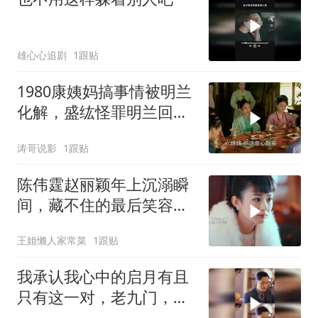
雄心心追剧
1跟贴
1980康姨妈搞事情被明兰
化解，盛纮怪罪明兰回家
摆谱
涛哥说影
1跟贴
陈伟霆赵丽颖年上沉溺瞬
间，藏不住的最后笑容甜
到爆
王姐懒人家常菜
1跟贴
我承认我心中的启月有且
只有这一对，老九门，九
门，陈伟霆，赵丽颖