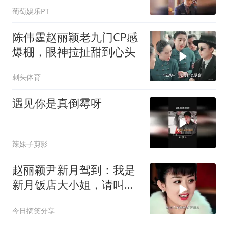
葡萄娱乐PT
陈伟霆赵丽颖老九门CP感
爆棚，眼神拉扯甜到心头
刺头体育
遇见你是真倒霉呀
辣妹子剪影
赵丽颖尹新月驾到：我是
新月饭店大小姐，请叫我
新月！
今日搞笑分享