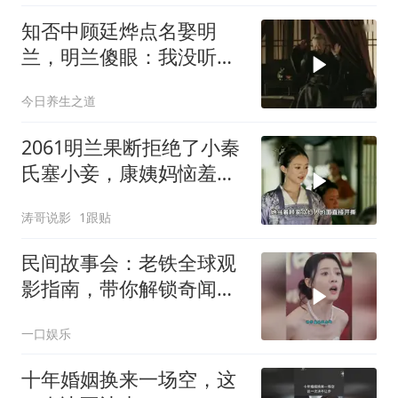
知否中顾廷烨点名娶明
兰，明兰傻眼：我没听错
吧？
今日养生之道
2061明兰果断拒绝了小秦
氏塞小妾，康姨妈恼羞成
怒破了防
涛哥说影
1跟贴
民间故事会：老铁全球观
影指南，带你解锁奇闻异
事
一口娱乐
十年婚姻换来一场空，这