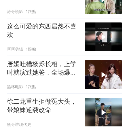
还是发生了
涛哥说影
1跟贴
这么可爱的东西居然不喜
欢
呵呵剪辑
1跟贴
唐嫣吐槽杨烁长相，上学
时就演过她爸，全场爆笑
不停
墨林电影
1跟贴
徐二龙重生拒做冤大头，
带娘妹逆袭改命
黑哥讲现代史