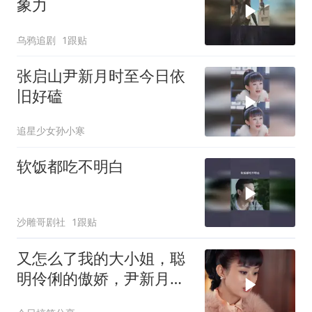
象力
乌鸦追剧
1跟贴
张启山尹新月时至今日依
旧好磕
追星少女孙小寒
软饭都吃不明白
沙雕哥剧社
1跟贴
又怎么了我的大小姐，聪
明伶俐的傲娇，尹新月大
小姐。 老九门 赵丽颖 陈