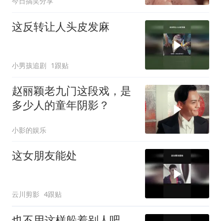
今日搞笑分享
伟霆
这反转让人头皮发麻
小男孩追剧
1跟贴
赵丽颖老九门这段戏，是
多少人的童年阴影？
小影的娱乐
这女朋友能处
云川剪影
4跟贴
也不用这样躲着别人吧