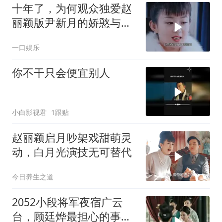
十年了，为何观众独爱赵
丽颖版尹新月的娇憨与决
断？
一口娱乐
你不干只会便宜别人
小白影视君
1跟贴
赵丽颖启月吵架戏甜萌灵
动，白月光演技无可替代
今日养生之道
2052小段将军夜宿广云
台，顾廷烨最担心的事情