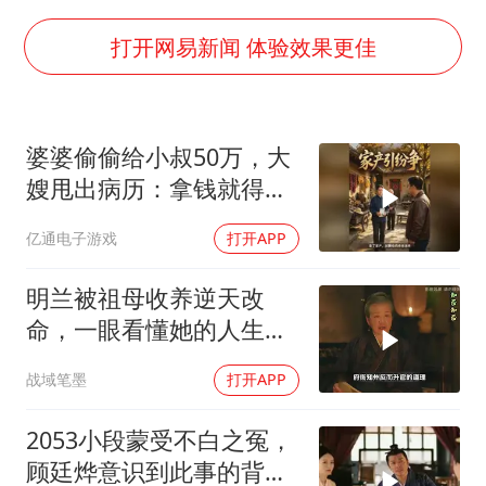
感觉全东北都在等7号
泰国一女公务员妆容引争议 本人回应
打开网易新闻 体验效果更佳
U17国足1分钟轰2球
80后女柜员逆袭成4200亿银行副行长
婆婆偷偷给小叔50万，大
27岁女子成组织卖淫集团主犯被通缉
嫂甩出病历：拿钱就得养
奋进开新局 实干挑大梁
老！
亿通电子游戏
打开APP
明兰被祖母收养逆天改
命，一眼看懂她的人生转
折
战域笔墨
打开APP
2053小段蒙受不白之冤，
顾廷烨意识到此事的背后