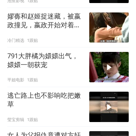
池鱼影视
1跟贴
嫪毐和赵姬捉迷藏，被嬴
政撞见，嬴政开始对着母
鸡撒气
冷门精选
1跟贴
791大胖橘为嬛嬛出气，
嬛嬛一朝获宠
平姐电影
1跟贴
逃亡路上也不影响吃把嫩
草
莹宝剪辑
1跟贴
女人为父报仇竟遭对方奸