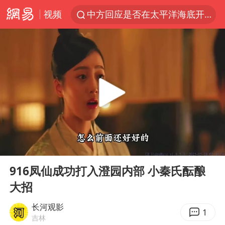
视频
中方回应是否在太平洋海底开采稀土
佛得角门将亮相智利俱乐部主场
陈熠叫医疗暂停被驳回 带伤遭逆转
深圳地面沉降致车辆损坏系谣言
多地要求领导干部带头休假
今年已有4位周星驰电影配角去世
法国下周开始禁止未经同意的电话营销
00:00
03:45
CIA被曝已秘密设立古巴工作组
Play
Ent
full
我国编制完成新版全月地质图
916凤仙成功打入澄园内部 小秦氏酝酿
大招
外交部发言人就广岛核爆81周年等答记者问
首次证实！“胶球”存在
长河观影
1
吉林