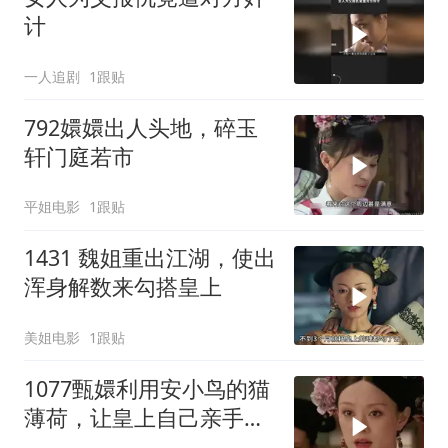
计
一人追剧
1跟贴
792嬛嬛出人头地，碎玉
轩门庭若市
平姐电影
1跟贴
1431 魏姐重出江湖，使出
浑身解数来勾搭皇上
美姐电影
1跟贴
1077甄嬛利用安小鸟的猫
薄荷，让皇上自己亲手杖
毙了小小鸟