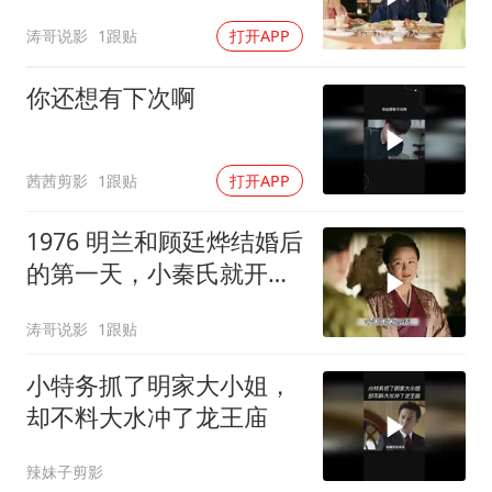
隐藏着阴谋
涛哥说影
1跟贴
打开APP
你还想有下次啊
茜茜剪影
1跟贴
打开APP
1976 明兰和顾廷烨结婚后
的第一天，小秦氏就开始
要搞事情了
涛哥说影
1跟贴
小特务抓了明家大小姐，
却不料大水冲了龙王庙
辣妹子剪影