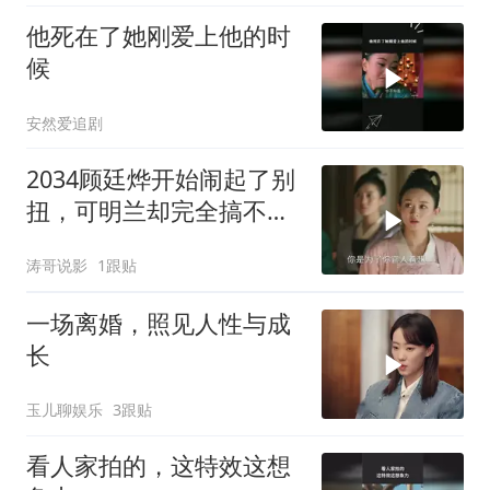
他死在了她刚爱上他的时
候
安然爱追剧
2034顾廷烨开始闹起了别
扭，可明兰却完全搞不懂
状况
涛哥说影
1跟贴
一场离婚，照见人性与成
长
玉儿聊娱乐
3跟贴
看人家拍的，这特效这想