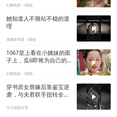
幻舞电影
1跟贴
她知道人不狠站不稳的道
理
深夜影视君
1跟贴
1067皇上看在小姨妹的面
子上，瓜6即将为自己的
所作所为付出代价
幻舞电影
1跟贴
穿书庶女替嫁后靠鉴宝逆
袭，与夫君联手扭转全家
命运
今日搞笑分享