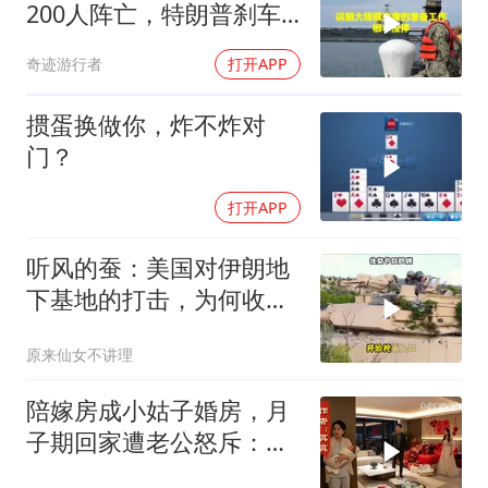
200人阵亡，特朗普刹车
真相曝光
奇迹游行者
打开APP
掼蛋换做你，炸不炸对
门？
打开APP
听风的蚕：美国对伊朗地
下基地的打击，为何收效
甚微？
原来仙女不讲理
陪嫁房成小姑子婚房，月
子期回家遭老公怒斥：带
女儿滚蛋！