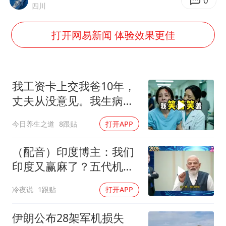
外交部发言人就广岛核爆81周年等答记者问
0
四川
佛得角门将亮相智利俱乐部主场
打开网易新闻 体验效果更佳
首次证实！“胶球”存在
民警发现救助的拾荒老人是逃犯
中方回应是否在太平洋海底开采稀土
我工资卡上交我爸10年，
27岁女子成组织卖淫集团主犯被通缉
丈夫从没意见。我生病住
院急需手术费时
法国将禁止“未经同意的电话营销”
今日养生之道
8跟贴
打开APP
奋进开新局 实干挑大梁
（配音）印度博主：我们
印度又赢麻了？五代机还
没搞利索，六代机标签先
冷夜说
1跟贴
打开APP
贴上了，欧洲还排着队求
合作
伊朗公布28架军机损失