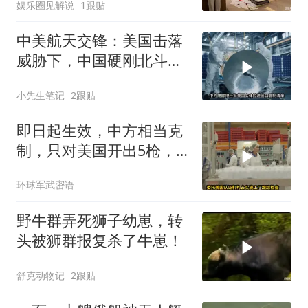
娱乐圈见解说
1跟贴
中美航天交锋：美国击落
威胁下，中国硬刚北斗升
级+重复火箭
小先生笔记
2跟贴
即日起生效，中方相当克
制，只对美国开出5枪，
商务部二号令颁布
环球军武密语
野牛群弄死狮子幼崽，转
头被狮群报复杀了牛崽！
舒克动物记
2跟贴