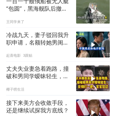
一百一十艘俄船被无人艇
“包圆”，黑海舰队后撤数
百里，制海权彻底易手
王同学来了
冷战九天，妻子驳回我升
职申请，名额转她男闺
蜜，我转身办妥1件事
起喜电影
3跟贴
丈夫失业妻急着跑路，撞
破和男同学暧昧轻生，反
倒打一耙官官怒怼
椰子唠生活
接下来美方会收敛手段，
还是继续试探我方底线？