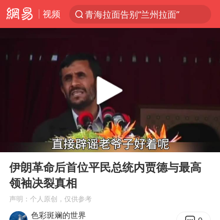
视频
青海拉面告别“兰州拉面”
以“新”破局 首发经济点亮城市消费活力
U17国足三战全胜
青海海西州茫崖市发生3.1级地震
我国编制完成新版全月地质图
台风白海豚登陆地点更新
巡查组提问 工作人员偷用手机查答案
00:00
06:00
看守所辅警收受10万获刑1年
Play
Ent
full
多地要求领导干部带头休假
伊朗革命后首位平民总统内贾德与最高
领袖决裂真相
台风白海豚进入48小时警戒线
声明：个人原创，仅供参考
宇树科技发行价格150.80元/股
色彩斑斓的世界