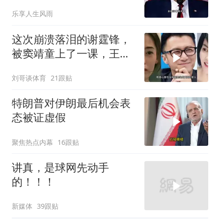
乐享人生风雨
这次崩溃落泪的谢霆锋，
被窦靖童上了一课，王菲
的沉默早有预兆
刘哥谈体育
21跟贴
特朗普对伊朗最后机会表
态被证虚假
聚焦热点内幕
16跟贴
讲真，是球网先动手
的！！！
新媒体
39跟贴