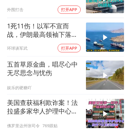
特朗普宣布不打了
外围打击
打开APP
1死11伤！以军不宣而
战，伊朗最高领袖下落不
明？特朗普发出通牒
环球谈军武
打开APP
五首草原金曲，唱尽心中
无尽思念与忧伤
娱乐的硬糖吖
美国查获福利欺诈案！法
拉盛多家华人护理中心欺
诈7亿美元福利！
佛罗里达州张司令
769跟贴