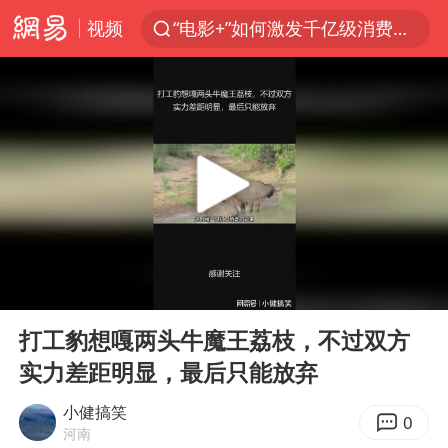
视频
“电影+”如何激发千亿级消费新活力？
沙特土耳其巴基斯坦签署共同防务协议
台风白海豚已进入24小时警戒线
中医教你一招提升气血
全球首个长时储能一体化产业园量产
四川宜宾市高县4.9级地震致1人死亡
上海：台风白海豚或将带来龙卷风
00:00
03:02
胜宏科技：股票交易异常波动
Play
Ent
full
中巨芯：上半年归母净利润1405.77万元
打工豹想嘎两头牛魔王荔枝，不过双方
实力差距明显，最后只能放弃
美股存储板块集体大跌
U17国足点球大战淘汰河床晋级决赛
小健搞笑
0
河南