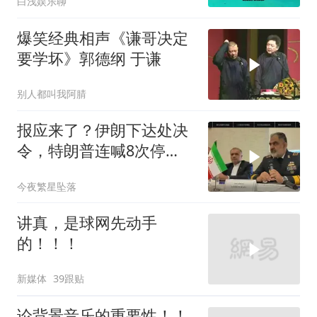
白浅娱乐聊
间气疯
爆笑经典相声《谦哥决定
要学坏》郭德纲 于谦
别人都叫我阿腈
报应来了？伊朗下达处决
令，特朗普连喊8次停
手，海外资产遭清算
今夜繁星坠落
讲真，是球网先动手
的！！！
新媒体
39跟贴
论背景音乐的重要性！！