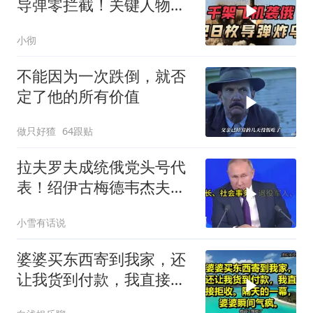
导弹零拦截！关键人物被
杀，普京2动作
小彻
不能因为一次跌倒，就否
定了他的所有价值
做只好猹
64跟贴
拉夫罗夫成统俄党头号代
表！绍伊古梅德韦杰夫双
双出局，普京这步棋你看
小雪有话说
懂了吗
婆婆买东西寄到我家，还
让我货到付款，我直接拒
收。隔天的一幕，婆婆瞬