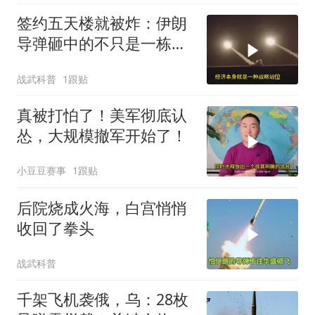
签约五天楼就被炸：伊朗
导弹砸中的不只是一栋
楼，是中企在中东整张底
战武科普
1跟贴
牌
真被打怕了！美军彻底认
怂，大规模撤军开始了！
小豆豆赛事
1跟贴
后院烧成火海，白宫悄悄
收回了拳头
战武科普
千架飞机袭俄，乌：28枚