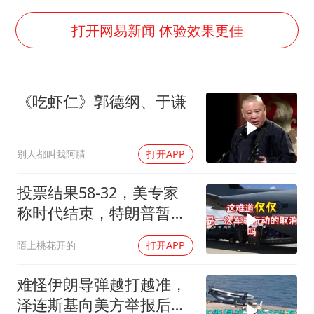
“今天得有40℃了吧 为啥还不预警”
名创优品回应女子吐槽内裤质量差
打开网易新闻 体验效果更佳
欧阳娜娜窦靖童好搭
中国女篮70-67险胜尼日利亚女篮
《吃虾仁》郭德纲、于谦
“新疆阿勒泰八月能滑雪”不实
国防部：坚决反制任何闹海挑衅图谋
别人都叫我阿腈
打开APP
夯实基础开新局
投票结果58-32，美专家
称时代结束，特朗普暂不
攻伊朗
陌上桃花开的
打开APP
难怪伊朗导弹越打越准，
泽连斯基向美方举报后，