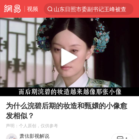
山东日照市委副书记王峰被查
视频
探寻“技能+”促就业创业新路
白海豚体型堪比东三省
24小时不关空调 电费反而更低？
山东财大教授刘海明逝世 终年38岁
美国退回1000亿美元关税
顾客结账把钱扔地上 服务员霸气扔回
李亚鹏向地铁吐血女孩捐99999元
00:00
01:20
Play
Ent
香港殿堂级填词人黎彼得因病离世 终年76岁
full
为什么浣碧后期的妆造和甄嬛的小像愈
台风白海豚或在华东沿海登陆
发相似？
“银行午休1.5小时”留个窗口行不行
声明：个人原创，仅供参考
41岁女子为鼓励女儿考上985研究生
萧佉影视解说