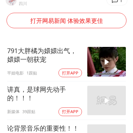
1
四川
弹药库存告急 美军补货难
沙特否认与胡塞武装举行会谈
打开网易新闻 体验效果更佳
如何把百年大党建设得更加坚强有力
乘客脱鞋散发异味 司机提醒反被怼
791大胖橘为嬛嬛出气，
日本籍女网红在韩直播时自杀身亡
嬛嬛一朝获宠
太阳表面最高分辨率图像来了
平姐电影
1跟贴
打开APP
总书记关心百姓身边这些民生大事
讲真，是球网先动手
的！！！
新媒体
39跟贴
打开APP
论背景音乐的重要性！！