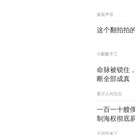
最新声音
这个翻拍拍
小麒麒手工
命脉被锁住
断全部成真
看尽人间百态
一百一十艘俄
制海权彻底
王同学来了