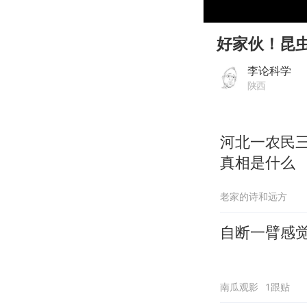
00:00
Play
好家伙！昆
李论科学
陕西
河北一农民
真相是什么
老家的诗和远方
自断一臂感
南瓜观影
1跟贴