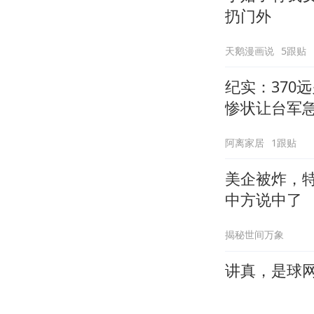
扔门外
天鹅漫画说
5跟贴
纪实：370
惨状让台军
阿离家居
1跟贴
美企被炸，
中方说中了
揭秘世间万象
讲真，是球