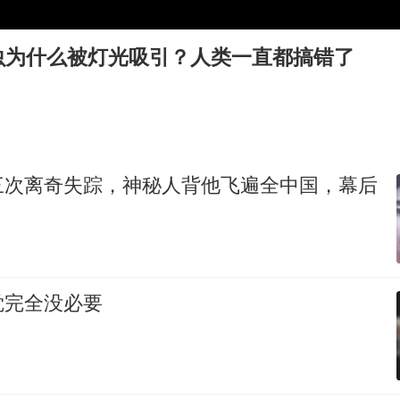
河南某医院2.33亿工程串标案细节披露
虫为什么被灯光吸引？人类一直都搞错了
男子杀人后逃进深山21年活得像野人
“空调24小时开着更省电”不实
立秋的仪式感
OpenAI为免费用户升级GPT-5.6 Luna
三次离奇失踪，神秘人背他飞遍全中国，幕后
“中国蔬菜之乡”最高温达41.8℃
如何把百年大党建设得更加坚强有力？
觉完全没必要