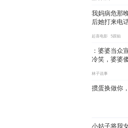
我妈病危那
后她打来电
起喜电影
5跟贴
：婆婆当众
冷笑，婆婆
林子说事
掼蛋换做你
小姑子将我