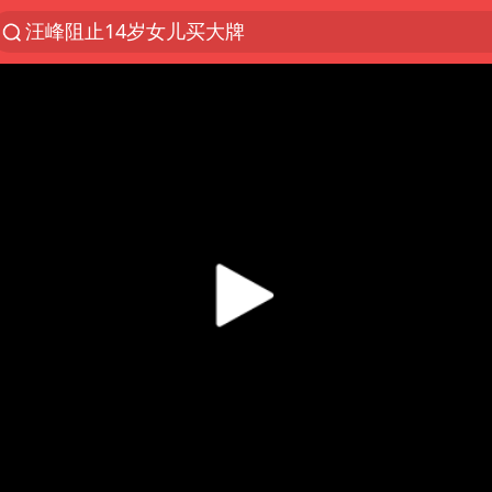
汪峰阻止14岁女儿买大牌
夜幕落下 运动上场
朱雨玲晋级WTT横滨冠军赛女单八强
27岁女子组织卖淫集团被悬赏通缉
美国将对多晶硅衍生品加征15%关税
官方通报教师招聘笔试前13名被淘汰
泰国校园枪击案死亡人数升至7人
女孩摆摊卖菌子时收到北大通知书
改名后的“青海拉面”店
女子开一天一夜空调后二氧化碳中毒
泰高官回应中国人在泰遭歧视：全面调查
公司“上四休三”但要降薪1000元