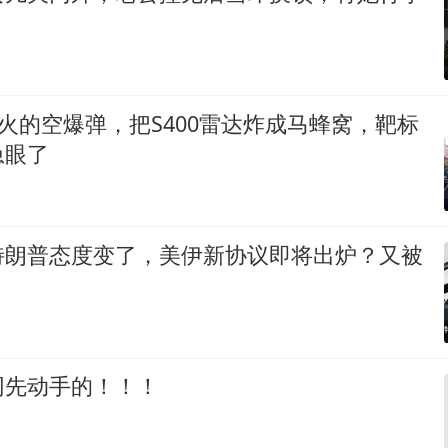
远火的空爆弹，把S400雷达炸成马蜂窝，靶标
急眼了
特朗普态度变了，美伊新协议即将出炉？又被
网先动手的！！！