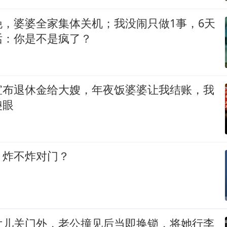
晚，婆婆全家集体关机；我没闹只做1事，6天
话：你是不是疯了？
宣布退休金给大嫂，年夜饭婆婆让我结账，我
傻眼
，炸不炸对门？
女儿关门外，老公撞见后当即换锁，将她行李