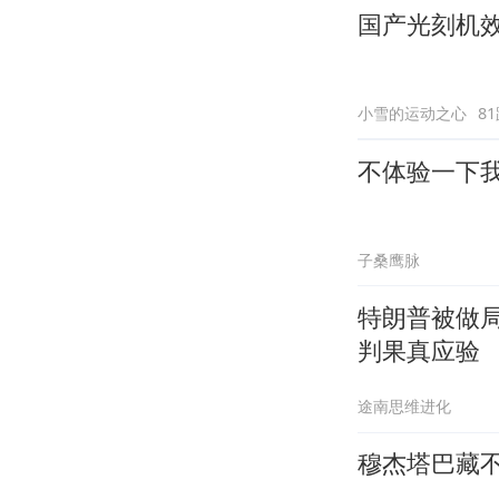
国产光刻机
小雪的运动之心
8
不体验一下我
子桑鹰脉
特朗普被做
判果真应验
途南思维进化
穆杰塔巴藏