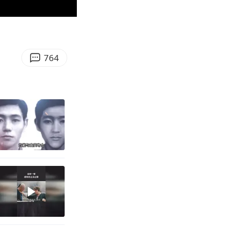
04:23
Enter
fullscreen
764