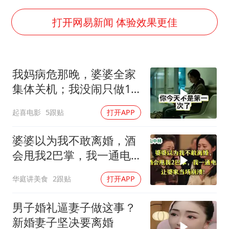
牛津大学一纸声明甩不了锅
台风白海豚实时路径
打开网易新闻 体验效果更佳
包文婧：二胎很难一碗水端平
香港宏福苑火灾或由烟头引起
我妈病危那晚，婆婆全家
女主硬加吻戏短剧已下架
集体关机；我没闹只做1
浙江台州《告全体市民书》
事，6天后她打来电话：
起喜电影
5跟贴
打开APP
你是不是疯了？
浙江一9岁男孩被海浪卷走仍在搜救中
郑丽文：台湾从来没有“独立”过
婆婆以为我不敢离婚，酒
会甩我2巴掌，我一通电
人民的健康、体质、幸福一脉相承
话让婆家当场懵了
华庭讲美食
2跟贴
打开APP
男子婚礼逼妻子做这事？
新婚妻子坚决要离婚