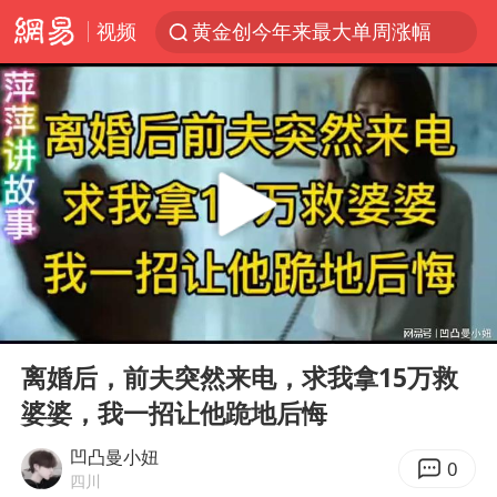
视频
黄金创今年来最大单周涨幅
浙江温州发布台风橙色预警信号
解锁各地夏日限定体验
男童模仿奥特曼从高处跳下致骨折
富婆带资进组给自己硬加60多场吻戏
金饰克价一夜涨回1300元
峰哥实名举报汪海林偷税漏税
00:00
25:43
名创优品一次性内裤 颜面尽失
Play
Ent
full
白海豚将正面袭击贯穿浙江
离婚后，前夫突然来电，求我拿15万救
婆婆，我一招让他跪地后悔
视频丨中国东方电气集团原党组副书记、董事宋致远被查
梁家辉：到内地拍戏不是北上是回归
凹凸曼小妞
0
四川