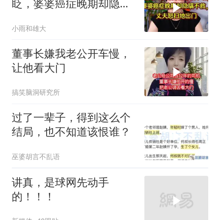
眨，婆婆癌症晚期却隐瞒
不救，丈夫怒提离婚
小雨和雄大
董事长嫌我老公开车慢，
让他看大门
搞笑脑洞研究所
过了一辈子，得到这么个
结局，也不知道该恨谁？
巫婆胡言不乱语
讲真，是球网先动手
的！！！