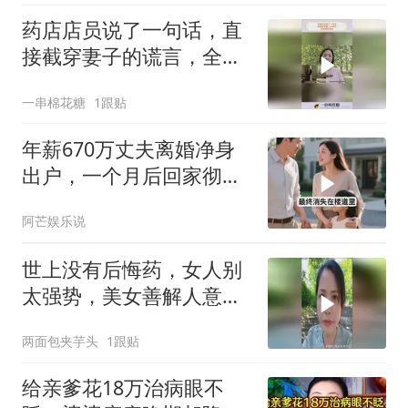
药店店员说了一句话，直
接截穿妻子的谎言，全程
高能反转
一串棉花糖
1跟贴
年薪670万丈夫离婚净身
出户，一个月后回家彻底
愣住
阿芒娱乐说
世上没有后悔药，女人别
太强势，美女善解人意，
肯定是个好妻子
两面包夹芋头
1跟贴
给亲爹花18万治病眼不