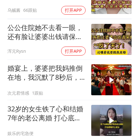
乌贼酱
66跟贴
打开APP
公公住院她不去看一眼，
还有脸让婆婆出钱请保
姆，反了天了！
浑元Rysn
打开APP
婚宴上，婆婆把我妈推倒
在地，我沉默了8秒后，
对老公说：你还有
次元君情感
1跟贴
32岁的女生铁了心和结婚
7年的老公离婚 打心底看
不上老公
娱乐的宅急便