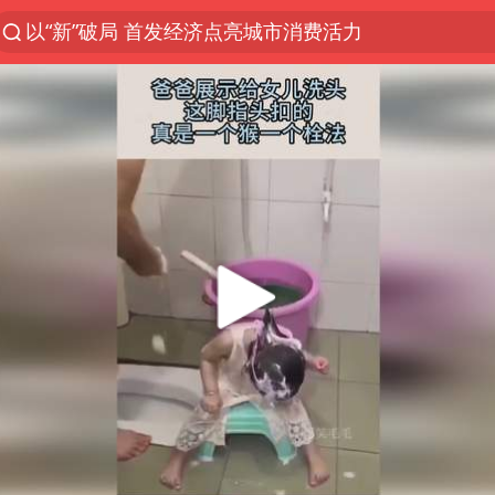
以“新”破局 首发经济点亮城市消费活力
台风白海豚进入48小时警戒线
佛得角门将亮相智利俱乐部主场
宇树科技发行价格150.80元/股
中方回应是否在太平洋海底开采稀土
CIA被曝已秘密设立古巴工作组
泰国一女公务员妆容引争议 本人回应
U17国足1分钟轰2球
宇树科技王兴兴身家有望超200亿元
外交部发言人就广岛核爆81周年等答记者问
贵州轮胎子公司获美国退税8136万