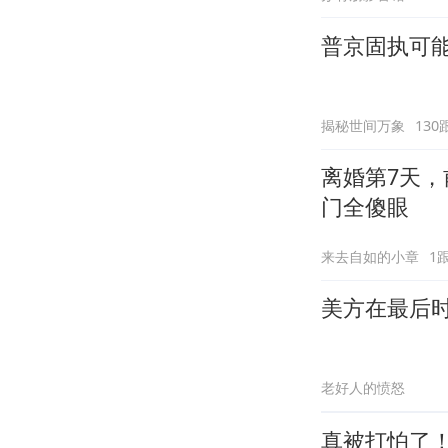
普京固执可
揭秘世间万象
130
离婚第7天，
门全傻眼
来去自如的小章
1
美方在最后
老好人的愤怒
真被打怕了