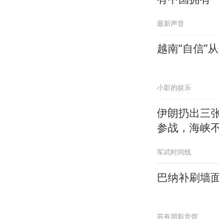
最新声音
越南“自信”
小影的娱乐
伊朗扔出三
参战，海峡
军武时间线
巴纳补刷墙面
苏有朋影音馆