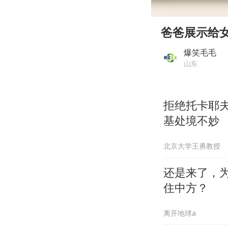
00:00
Play
爸爸展示给
爆笑毛毛
山东
拒绝托卡耶
基处境不妙
北京大学王勇教授
还是来了，
住中方？
离开地球a