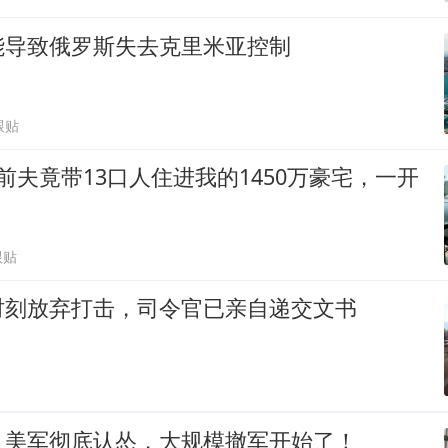
能导致俄罗斯失去克里米亚控制
跟贴
前夫竟带13口人住进我的1450万豪宅，一开
跟贴
时刻放弃打击，司令官已亲自递交文书
！美军彻底认怂，大规模撤军开始了！