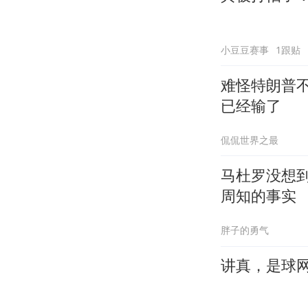
小豆豆赛事
1跟贴
难怪特朗普
已经输了
侃侃世界之最
马杜罗没想
周知的事实
胖子的勇气
讲真，是球