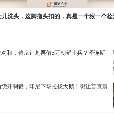
吉林一“温度计大楼”读数爆表
法国将禁止“未经同意的电话营销”
女儿洗头，这脚指头扣的，真是一个猴一个栓
村民谈“梅姨”：叫的其实是“媒姨”
郑国霖回应去景区上班被保安拦下
我国编制完成新版全月地质图
感觉全东北都在等7号
夫劝和，普京计划再借3万朝鲜士兵？泽连斯
奋进开新局 实干挑大梁
为绕开制裁，印尼下场拉拢大鹅！想让普京震