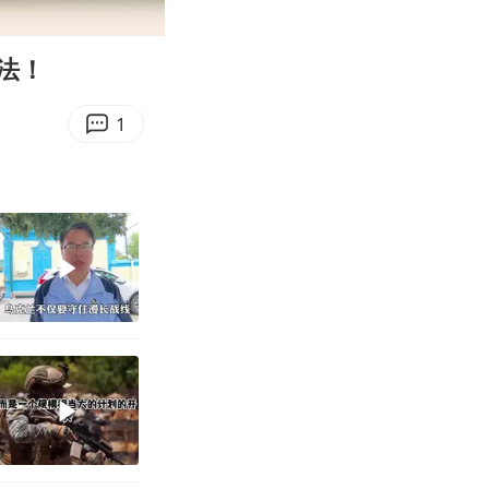
00:15
Enter
fullscreen
法！
1