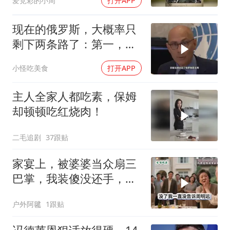
爱竞彩的小周
打开APP
现在的俄罗斯，大概率只
剩下两条路了：第一，把
吞进去的地盘全部吐出来
小怪吃美食
打开APP
主人全家人都吃素，保姆
却顿顿吃红烧肉！
二毛追剧
37跟贴
家宴上，被婆婆当众扇三
巴掌，我装傻没还手，悄
悄卖别墅搬家，8天后丈
户外阿毽
1跟贴
夫全家10人被新户主请出
家门