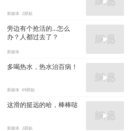
新媒体
2跟贴
旁边有个抢活的…怎么
办？人都过去了？
新媒体
多喝热水，热水治百病！
新媒体
69跟贴
这滑的挺远的哈，棒棒哒
新媒体
2跟贴