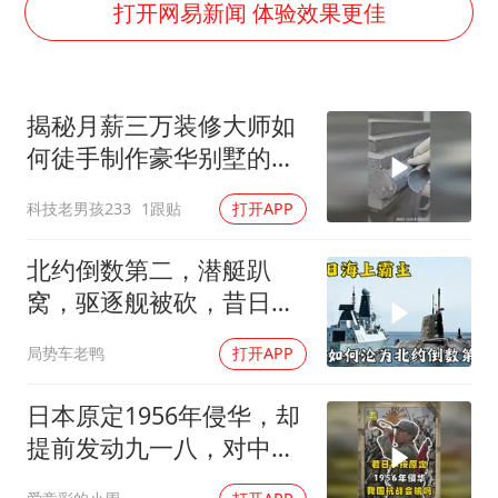
泰国：高度重视中国游客旅游体验
打开网易新闻 体验效果更佳
于东来直播和胖东来核心团队开会
上海大部迎大暴雨
揭秘月薪三万装修大师如
《龙餐馆》 冲奖
何徒手制作豪华别墅的罗
蒯曼挺进WTT横滨冠军赛女单四强
马柱？
科技老男孩233
1跟贴
打开APP
构建更高水平的全民健身公共服务体系
北约倒数第二，潜艇趴
窝，驱逐舰被砍，昔日的
皇家海军怎么了？
局势车老鸭
打开APP
日本原定1956年侵华，却
提前发动九一八，对中国
是福是祸？