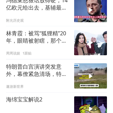
冯德莱恩狠话放得硬，14
亿欧元给出去，基辅最缺
的东西却一样没补上
附允历史观
林青霞：被骂“狐狸精”20
年，眼睛被射瞎，那个男
人只问了一句“谁来出机票
周周说娱
1跟贴
钱？”
特朗普白宫演讲突发意
外，幕僚紧急清场，特朗
普出现健康疑云！
遨游新世界
海绵宝宝解说2