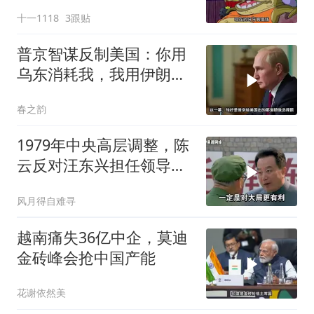
十一1118
3跟贴
普京智谋反制美国：你用
乌东消耗我，我用伊朗消
耗你
春之韵
1979年中央高层调整，陈
云反对汪东兴担任领导职
务
风月得自难寻
越南痛失36亿中企，莫迪
金砖峰会抢中国产能
花谢依然美