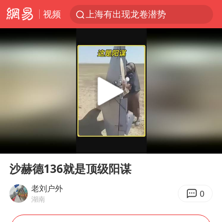
视频
上海有出现龙卷潜势
上海全域长途客运班次全部停运
今日15时起福州地铁高架区段停运
白海豚逼近浙闽沿海
1枚就能让航母瘫痪 轰-6J实力有多强
王艺迪2-4不敌张本美和止步4强
国足U17与阿森纳决赛取消 并列冠军
00:00
00:49
上门女婿出轨女邻居多年被判重婚罪
Play
Ent
full
王传君 《披荆斩棘》
沙赫德136就是顶级阳谋
2025年小学教师减少13.19万
老刘户外
0
湖南
王艺迪无缘横滨赛决赛