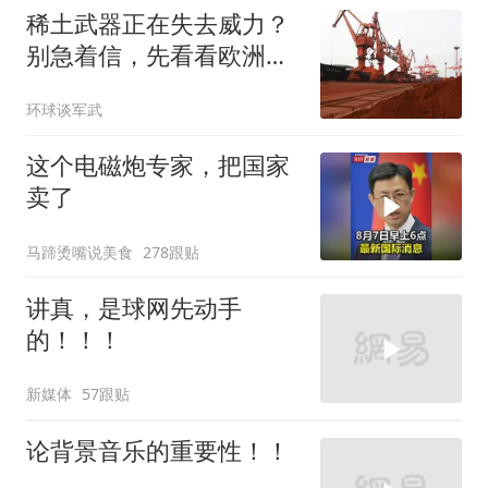
稀土武器正在失去威力？
别急着信，先看看欧洲军
工现在急成啥样了
环球谈军武
这个电磁炮专家，把国家
卖了
马蹄烫嘴说美食
278跟贴
讲真，是球网先动手
的！！！
新媒体
57跟贴
论背景音乐的重要性！！