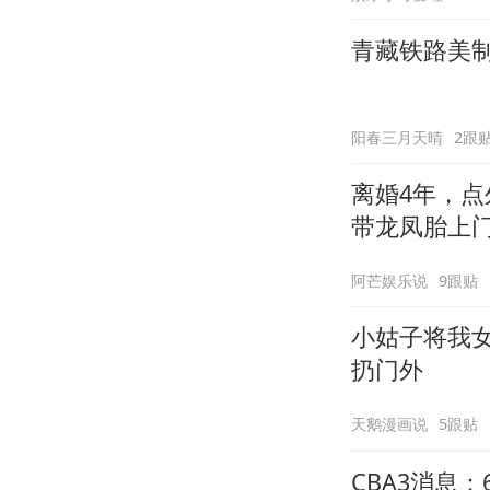
青藏铁路美
阳春三月天晴
2跟
离婚4年，点
带龙凤胎上
阿芒娱乐说
9跟贴
小姑子将我
扔门外
天鹅漫画说
5跟贴
CBA3消息