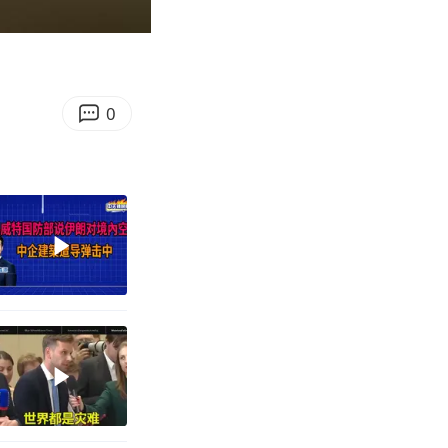
00:40
Enter
fullscreen
0