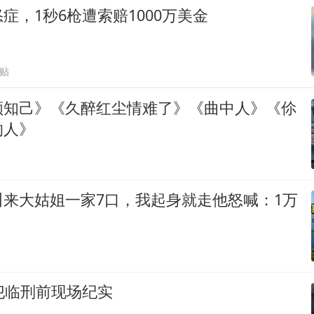
症，1秒6枪遭索赔1000万美金
跟贴
颜知己》《久醉红尘情难了》《曲中人》《伱
的人》
叫来大姑姐一家7口，我起身就走他怒喊：1万
犯临刑前现场纪实