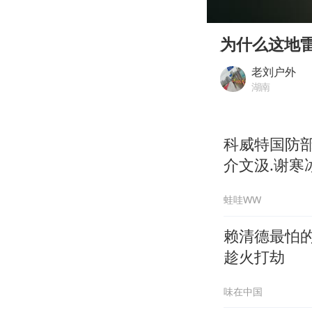
00:00
Play
为什么这地
老刘户外
湖南
科威特国防
介文汲.谢寒冰
蛙哇WW
赖清德最怕的
趁火打劫
味在中国