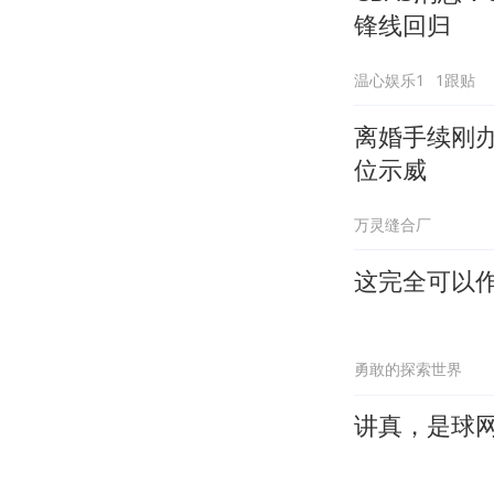
锋线回归
温心娱乐1
1跟贴
离婚手续刚
位示威
万灵缝合厂
这完全可以
勇敢的探索世界
讲真，是球