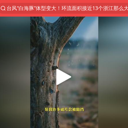
台风“白海豚”体型变大！环流面积接近13个浙江那么
女子开一天一夜空调后二氧化碳中毒
汪峰阻止14岁女儿买大牌
我国货物贸易进出口超30万亿元
泰国校园枪击案死亡人数升至7人
泰国枪击案凶手先杀祖父母后行凶
王力宏演唱会黄牛带观众藏匿被查获
带薪错峰休假通知引争议 河南回应
四川宜宾市高县发生4.9级地震
陕西省委书记赶赴柞水县杏坪镇
女孩摆摊卖菌子时收到北大通知书