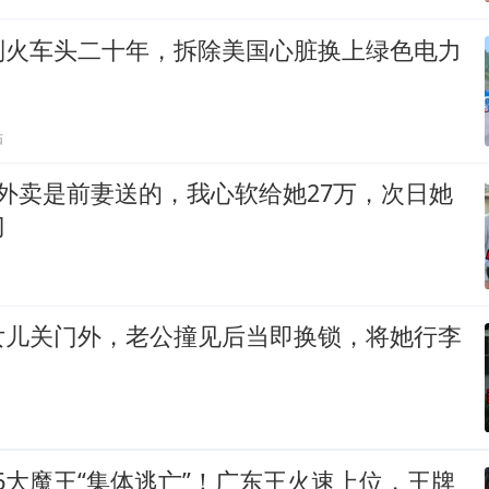
制火车头二十年，拆除美国心脏换上绿色电力
贴
外卖是前妻送的，我心软给她27万，次日她
门
女儿关门外，老公撞见后当即换锁，将她行李
：6大魔王“集体逃亡”！广东王火速上位，王牌