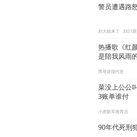
警员遭遇路怒
刘大姐来了
3321
热播歌《红
是陪我风雨
黑哥讲现代史
菜没上公公
3账单谁付
小虎新车推荐员
90年代死刑