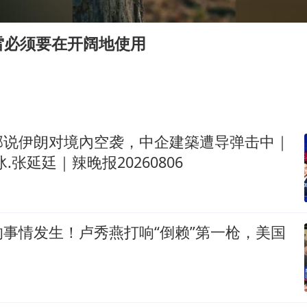
曝美拒绝乌增购“爱国者”导弹请求
公司“上四休三”但要降薪1000元
雷必须要在开阔地使用
改名后的“青海拉面”店
女孩南太行山失联超11天 直击搜寻
中国女篮热身赛7日将战尼日利亚
东方之约 相约未来
部说伊朗对境內空袭，中企建築遭导弹击中｜
.张延廷｜辣晚报20260806
事情发生！卢秀燕打响“倒赖”第一枪，美国