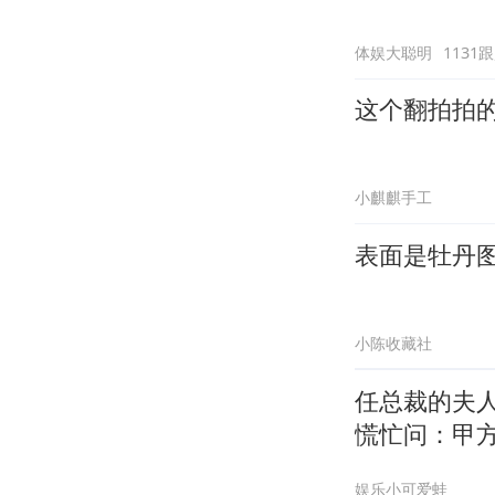
体娱大聪明
1131
这个翻拍拍
小麒麒手工
表面是牡丹
小陈收藏社
任总裁的夫
慌忙问：甲
娱乐小可爱蛙