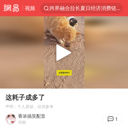
视频
跨界融合拉长夏日经济消费链条
白海豚预计将在浙江苍南到三门一带登陆
四川宜宾5.5级地震后余震为何不断
2026年7月份居民消费价格同比上涨0.5%
伯克希尔净买入约200亿美元股票
“伊斯兰版北约”出现
武契奇会见泽连斯基有何意图
00:00
00:26
上海中心城区暴雨预警由橙变红
Play
Ent
full
台铃电动车仅骑一年就断电趴窝
这耗子成多了
白海豚5次眼壁置换
声明：个人原创，仅供参考
香浓搞笑配音
浙江海域将现5到8米巨浪到狂浪
1
河南