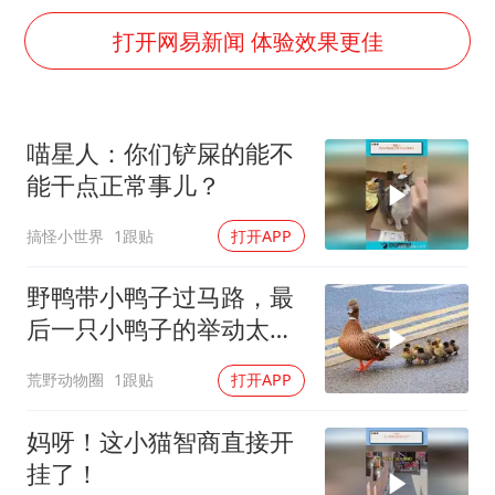
曝美下令调查弹药库存信息遭泄露事件
打开网易新闻 体验效果更佳
上海大部迎大暴雨
日本连续发生两次地震
以军士兵把枪口对准中国记者
喵星人：你们铲屎的能不
方桃子代言广告视频已下架
能干点正常事儿？
白海豚在海上打了个结
搞怪小世界
1跟贴
打开APP
构建更高水平的全民健身公共服务体系
野鸭带小鸭子过马路，最
后一只小鸭子的举动太
萌，忍不住看了七八
荒野动物圈
1跟贴
打开APP
妈呀！这小猫智商直接开
挂了！