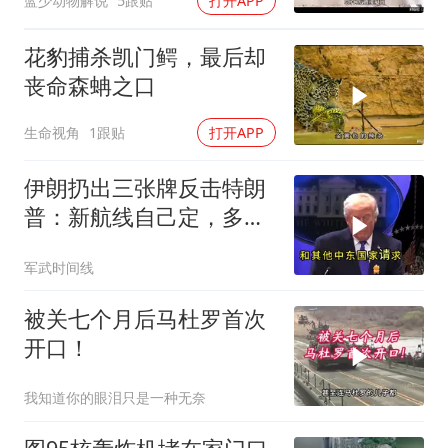
蓝少动物解说
5跟贴
打开APP
花豹捕杀凯门鳄，最后却
丧命森蚺之口
生命视角
1跟贴
打开APP
伊朗扔出三张牌反击特朗
普：新航线自己定，多国
保证不参战，海峡不回战
军武时间线
前状态
被关七个月后马杜罗首次
开口！
我知道你的眼泪只是一种无奈