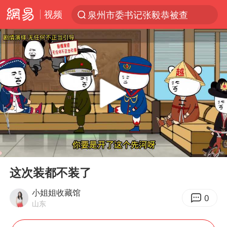
视频
泉州市委书记张毅恭被查
“电影+”如何激发千亿级消费新活力？
台风白海豚实时路径
全球首个长时储能一体化产业园量产
陈垣宇0-3张禹珍 国乒男单全军覆没
中巨芯：上半年归母净利润1405.77万元
四川宜宾市高县4.9级地震致1人死亡
00:00
02:11
中国女篮70-67险胜尼日利亚女篮
Play
Ent
full
名创优品回应女子吐槽内裤质量差
这次装都不装了
胜宏科技：股票交易异常波动
小姐姐收藏馆
0
山东
秋天的第一杯奶茶到底有多火