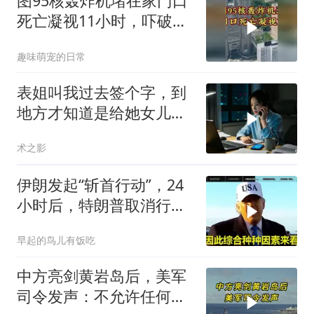
图95核轰炸机堵在家门口
死亡凝视11小时，吓破胆
的日本多绝望？
趣味萌宠的日常
表姐叫我过去签个字，到
地方才知道是给她女儿婚
房做无限连带担保
术之影
伊朗发起“斩首行动”，24
小时后，特朗普取消行
动？美开始撤侨
早起的鸟儿有饭吃
中方亮剑黄岩岛后，美军
司令发声：不允许任何国