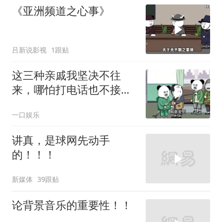
《亚洲频道之心事》
吕新说影视
1跟贴
这三种亲戚我坚决不往
来，哪怕打电话也不接，
断交！
一口娱乐
讲真，是球网先动手
的！！！
新媒体
39跟贴
论背景音乐的重要性！！