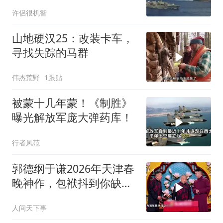
家主宰印太
许侶很机智
山地硬汉25：改装卡车，
寻找失踪的马群
伟杰荒野
1跟贴
被蒙十几年蒙！《制胜》
曝光解放军庞大弹药库！
行者风范
郭德纲于谦2026年天津春
晚神作，包袱抖到你缺氧
笑到肚子疼！
人间天下事