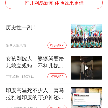
国防部：中国军队坚决反制任何闹海挑衅图谋
打开网易新闻 体验效果更佳
百花奖开幕式
东航：国内客票提前14天免费退改
历史性一刻！
38岁演员求职万岁山NPC成功
我国外贸延续良好增长态势
乐享人生风雨
打开APP
“新疆阿勒泰八月能滑雪”不实
日本试射“战斧”导弹，国防部回应
女孩刚嫁人，婆婆就要给
夯实基础开新局
儿媳立规矩，不料儿媳不
是好惹的！
二毛追剧
150跟贴
打开APP
印度高温死不少人，喜马
拉雅是印度的守护神还是
救星