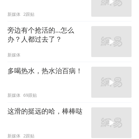
新媒体
2跟贴
旁边有个抢活的…怎么
办？人都过去了？
新媒体
多喝热水，热水治百病！
新媒体
69跟贴
这滑的挺远的哈，棒棒哒
新媒体
2跟贴