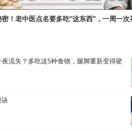
广东雷州通报特教老师招聘违规事件
两名乘客在飞机上因调节座椅起冲突
秘密！老中医点名要多吃“这东西”，一周一次
国防部：中国军队坚决反制任何闹海挑衅图谋
女儿为争财产堵门阻挠父亲出殡
今日立秋你咬秋了吗
“今天得有40℃了吧 为啥还不预警”
一夜流失？多吃这5种食物，腿脚重新变得硬
夯实基础开新局
秘诀