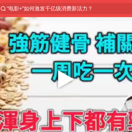
“电影+”如何激发千亿级消费新活力？
东航新规：提前14天可免费退改签
日本试射“战斧”导弹，国防部回应
台风白海豚中心风力增强
向鹏0-3不敌张本智和
四川宜宾高县4.9级地震致1死
百花奖开幕式
“新疆阿勒泰八月能滑雪”不实
刘国正说向鹏打得很窝囊
陈幸同晋级WTT横滨冠军赛8强
我国外贸延续良好增长态势