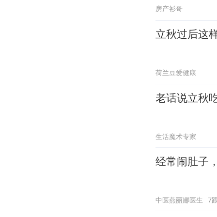
房产衫哥
立秋过后这
荷兰豆爱健康
老话说立秋
生活魔术专家
经常闹肚子
中医燕丽娜医生
7