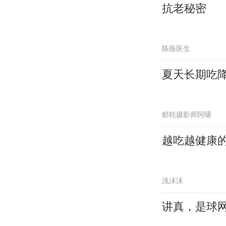
抗老秘密
陈薇医生
夏天长期吃
邮轮摄影师阿嗵
越吃越健康
浅沫沫
讲真，是球