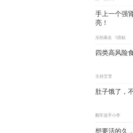
手上一个强
亮！
乐拍暴走
1跟贴
四类高风险食
主持艾雪
肚子饿了，
翻车选手小李
想要活的久