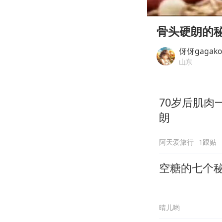
00:00
Play
骨头硬朗的
伢伢gagako
山东
70岁后肌肉
朗
阿天爱旅行
1跟贴
空糖的七个
晴儿哟