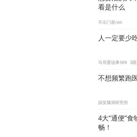
看是什么
不出门星ren
人一定要少吃
马哥爱说事369
3
不想频繁跑
搞笑脑洞研究所
4大“通便”
畅！