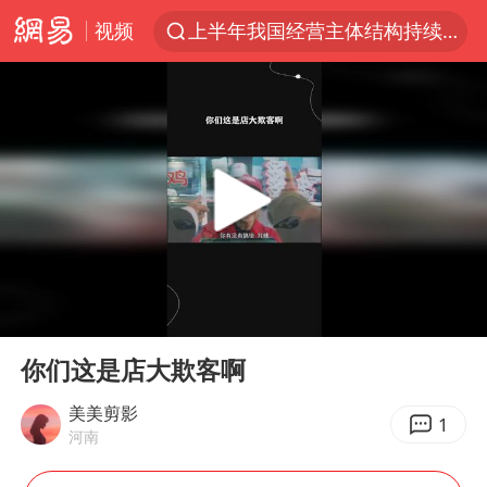
视频
上半年我国经营主体结构持续优化
白海豚将给京津冀带来大暴雨
《披荆斩棘2026》阵容官宣
国足U17与阿森纳决赛取消 并列冠军
2025年小学教师减少13.19万
王艺迪2-4不敌张本美和止步4强
以军士兵把枪口对准中国记者
00:00
00:17
上门女婿出轨女邻居多年被判重婚罪
Play
Ent
full
韩军前线部队连曝丑闻
你们这是店大欺客啊
女子发现前夫婚内与第三者育子
美美剪影
1
河南
《龙餐馆》 冲奖