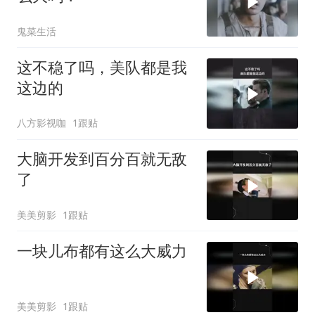
鬼菜生活
这不稳了吗，美队都是我
这边的
八方影视咖
1跟贴
大脑开发到百分百就无敌
了
美美剪影
1跟贴
一块儿布都有这么大威力
美美剪影
1跟贴