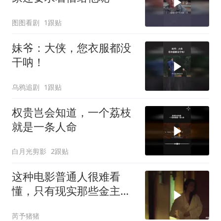
图图看剧
1跟贴
妹爷：大侠，您衣服都没
干呐！
乌鸦追剧
1跟贴
权贵岂会知道，一个荔枝
就是一条人命
白月光剪影
2跟贴
这种电影普通人很难看
懂，只有现实那些金主看
了谁都懂
芮予猪猪