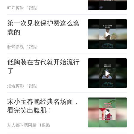
吖吖剪辑
1跟贴
第一次见收保护费这么窝
囊的
貂蝉影视
1跟贴
低胸装在古代就开始流行
了
烟煴剪影
1跟贴
宋小宝春晚经典名场面，
看完笑出腹肌！
别人都叫我阿腈
1跟贴