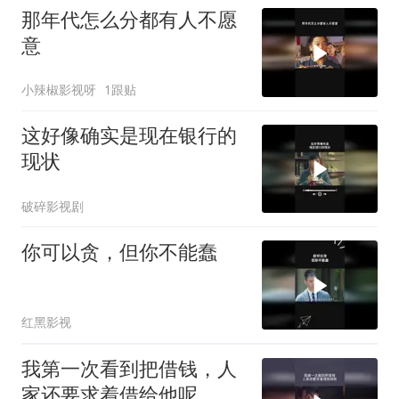
那年代怎么分都有人不愿
意
小辣椒影视呀
1跟贴
这好像确实是现在银行的
现状
破碎影视剧
你可以贪，但你不能蠢
红黑影视
我第一次看到把借钱，人
家还要求着借给他呢