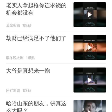
老实人拿起枪你连求饶的
机会都没有
若尘剪辑
1跟贴
劫财已经满足不了他们了
暖冬说大剧
1跟贴
大爷是真想来一炮
阿缸追剧
1跟贴
哈哈山东的朋友，饼真这
么大吗？