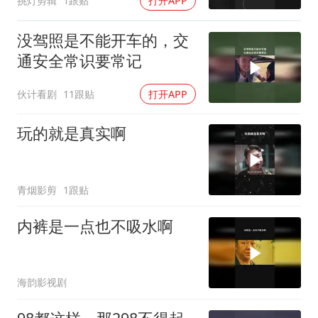
挑灯剪辑
1跟贴
打开APP
没驾照是不能开车的，交
通安全常识要常记
伙计看剧
11跟贴
打开APP
玩的就是真实啊
青烟影剪
1跟贴
内裤是一点也不吸水啊
海韵影视剧