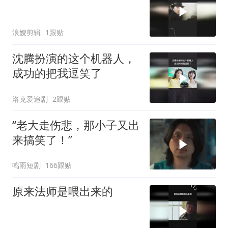
浪嫂剪辑
1跟贴
沈腾扮演的这个机器人，
成功的把我逗笑了
洛克爱追剧
2跟贴
“老大走伤悲，那小子又出
来搞笑了！”
鸣雨短剧
166跟贴
原来法师是喂出来的