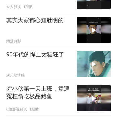
今夕影视
1跟贴
其实大家都心知肚明的
闯荡剪影
90年代的悍匪太猖狂了
次元君情感
穷小伙第一天上班，竟遭
冤枉偷吃极品鲍鱼
C位影视解说
1跟贴