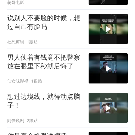
萌哥电影
说别人不要脸的时候，想
过自己有脸吗
社死剪辑
1跟贴
男人仗着有钱竟不把警察
放在眼里下秒就后悔了
仙女味影视
1跟贴
想过边境线，就得动点脑
子！
阿佳说剧
2跟贴