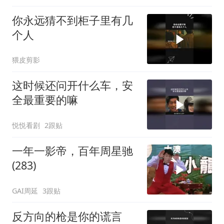
你永远猜不到柜子里有几
个人
猥皮剪影
这时候还问开什么车，安
全最重要的嘛
悦悦看剧
2跟贴
一年一影帝，百年周星驰
(283)
GAI周延
3跟贴
反方向的枪是你的谎言