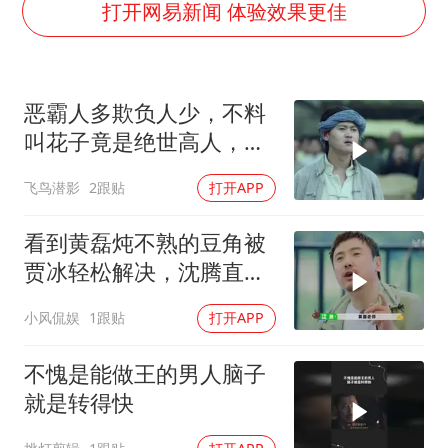
笔试第一被劝弃考涉事副校长被撤职
打开网易新闻 体验效果更佳
构建更高水平的全民健身公共服务体系
挡“张雪机车”民进党当局怕什么
恶霸人多欺负人少，不料
香港高温刷新历史纪录
叫花子竟是绝世高人，恶
灌溉水坝被隔成鱼塘 村民投诉20余年
霸惨了
飞鸟潜影
2跟贴
打开APP
中国第1高楼阻尼器摆动明显
奋力开创中国式现代化建设新局面
看到黄磊炖不熟的豆角被
贾冰轻松解决，沈腾直接
隔空喊话
小风侃娱
1跟贴
打开APP
不愧是能做王的男人脑子
就是转得快