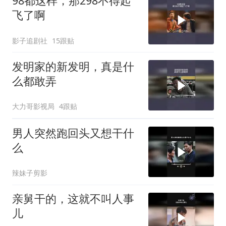
98都这样，那298不得起
飞了啊
影子追剧社
15跟贴
发明家的新发明，真是什
么都敢弄
大力哥影视局
4跟贴
男人突然跑回头又想干什
么
辣妹子剪影
亲舅干的，这就不叫人事
儿