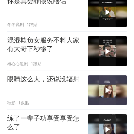
你是真会睁眼说瞎话
冬冬说剧
1跟贴
混混欺负女服务不料人家
有大哥下秒惨了
雄心心追剧
1跟贴
眼睛这么大，还说没辐射
秋影
1跟贴
练了一辈子功享受享受怎
么了