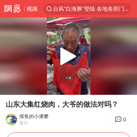
视频
台风“白海豚”登陆 各地各部门全力应对
白海豚雨量超越利奇马、巴威
人形机器人第一股
多地银行上调存款利率
上海地铁4条线路全线停运
白海豚路径图
宇树申购 中一签有望赚20万元
00:00
02:32
NBA传奇教练老尼尔森去世
Play
Ent
full
武汉3名城管协管员殴打摊主被刑拘
山东大集红烧肉，大爷的做法对吗？
4.2平卫生间补漏注胶花1.55万
摸鱼的小潘攀
0
重庆
律师谈贾冰私人饭局被偷拍