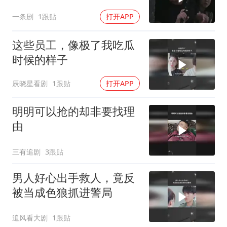
一条剧
1跟贴
打开APP
这些员工，像极了我吃瓜
时候的样子
辰晓星看剧
1跟贴
打开APP
明明可以抢的却非要找理
由
三有追剧
3跟贴
男人好心出手救人，竟反
被当成色狼抓进警局
追风看大剧
1跟贴