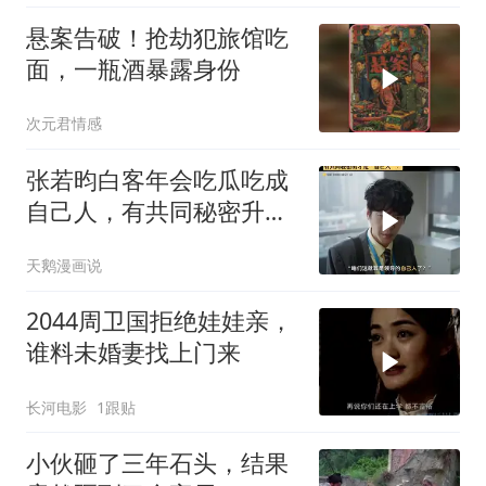
悬案告破！抢劫犯旅馆吃
面，一瓶酒暴露身份
次元君情感
张若昀白客年会吃瓜吃成
自己人，有共同秘密升职
有望？
天鹅漫画说
2044周卫国拒绝娃娃亲，
谁料未婚妻找上门来
长河电影
1跟贴
小伙砸了三年石头，结果