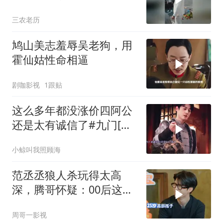
自行车值3000万
三农老历
鸠山美志羞辱吴老狗，用
霍仙姑性命相逼
剧咖影视
1跟贴
这么多年都没涨价四阿公
还是太有诚信了#九门[话
题]#
小鲸叫我照顾海
范丞丞狼人杀玩得太高
深，腾哥怀疑：00后这么
强？
周哥一影视