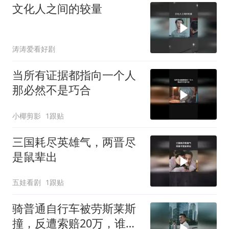
文化人之间的较量
涛涛爱看好剧
当所有证据都指向一个人
那必然不是巧合
小椰剪影
1跟贴
三国耗尽英雄气，两晋尽
是鼠辈出
五娃看剧
1跟贴
骑普通自行车被劳斯莱斯
撞，反遭索赔20万，谁知