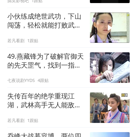
搞笑影视吧
1跟贴
小伙练成绝世武功，下山
闯荡，轻松就能打败武林
的顶尖高手
若凡看剧
1跟贴
49.燕藏锋为了破解官御天
的先天罡气，找到一指禅
心法练成雷神怒！
七夜说剧YYDS
4跟贴
失传百年的绝学重现江
湖，武林高手无人能敌，
全都被人一招毙命
若凡看剧
1跟贴
乔峰大战慕容博，两位四