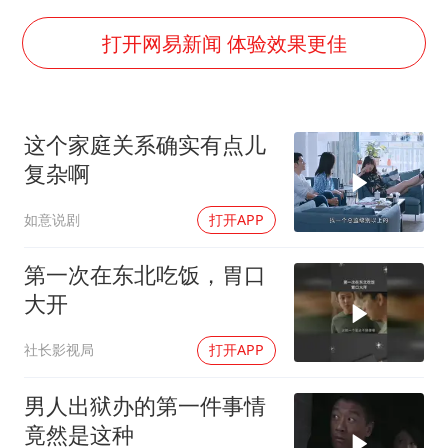
新疆一婚礼线上邀请引热议
《龙餐馆》 冲奖
打开网易新闻 体验效果更佳
存款市场为何两极分化
云南一男子胃中取出180颗铁钉
这个家庭关系确实有点儿
以军士兵把枪口对准中国记者
复杂啊
总书记点赞的非遗苗绣焕发新生机
如意说剧
打开APP
第一次在东北吃饭，胃口
大开
社长影视局
打开APP
男人出狱办的第一件事情
竟然是这种