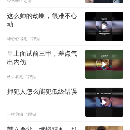
今日养生之道
这么帅的劫匪，很难不心
动
雄心心追剧
1跟贴
皇上面试前三甲，差点气
出内伤
伙计看剧
1跟贴
押犯人怎么能犯低级错误
一样剪辑
1跟贴
韩立严父，燃烧精血，也