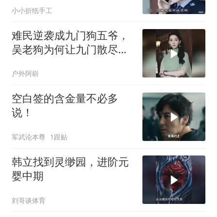
小小折纸手工
难民逆袭成九门狗五爷，
吴老狗为何让九门散尽家
财？
户外阿崭
空白签的含金量不必多
说！
军武论本尊
1跟贴
韩立找到灵缈园，进阶元
婴中期
刘哥谈体育