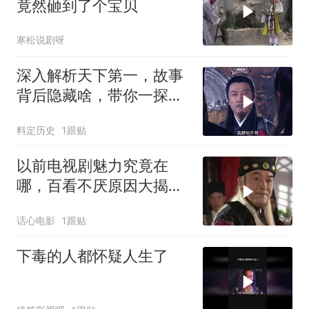
竟然砸到了个宝贝
寒松说剧呀
深入解析天下第一，故事
背后隐藏啥，带你一探究
竟
料定历史
1跟贴
以前电视剧魅力究竟在
哪，百看不厌原因大揭
秘，深度解读经典魅力
话心电影
1跟贴
下毒的人都怀疑人生了