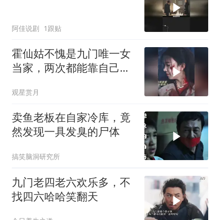
阿佳说剧
1跟贴
霍仙姑不愧是九门唯一女
当家，两次都能靠自己逆
风翻盘，掌权服众
观星赏月
卖鱼老板在自家冷库，竟
然发现一具发臭的尸体
搞笑脑洞研究所
九门老四老六欢乐多，不
找四六哈哈笑翻天