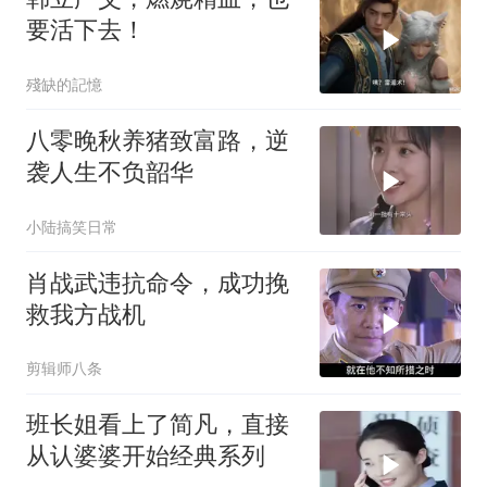
要活下去！
殘缺的記憶
八零晚秋养猪致富路，逆
袭人生不负韶华
小陆搞笑日常
肖战武违抗命令，成功挽
救我方战机
剪辑师八条
班长姐看上了简凡，直接
从认婆婆开始经典系列