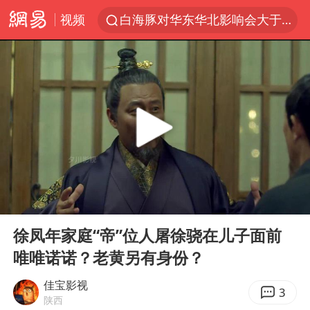
视频
白海豚对华东华北影响会大于巴威
于东来回应胖东来近25年老店年底关闭
《披荆斩棘2026》阵容官宣
全球最大级别运输船通过长江大桥
独闯南太行的失联女生最后轨迹已确认
上海全力守护市民“菜篮子”
国足U17与阿森纳决赛取消 并列冠军
00:00
03:57
白海豚北上或致京津冀暴雨
Play
Ent
full
构建更高水平的全民健身公共服务体系
徐凤年家庭“帝”位人屠徐骁在儿子面前
唯唯诺诺？老黄另有身份？
上门女婿出轨女邻居多年被判重婚罪
香港刷新1884年以来最高气温纪录
佳宝影视
3
陕西