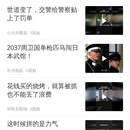
世道变了，交警给警察贴
上了罚单
小火鸡看剧
1跟贴
2037周卫国单枪匹马闯日
本武馆！
长河电影
1跟贴
花钱买的烧烤，就算被抓
也不能丢了浪费
深秋后剧场
2跟贴
这时候拼的是力气