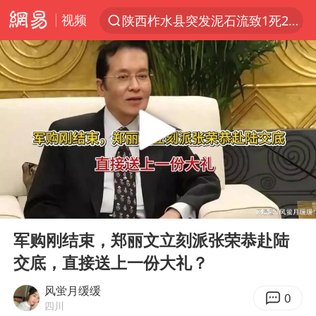
视频
陕西柞水县突发泥石流致1死2失联
探寻“技能+”促就业创业新路
聚“绿”成势，结构转型活力足
陕西潼关强降雨引发土崖滑坡1人失联
台风“白海豚”影响中国已成定局
郑国霖回应去景区上班被保安拦下
维持强台风级！白海豚直奔华东沿海
00:00
04:53
印度暴发金迪普拉病毒
Play
Ent
full
41岁女子为鼓励女儿考上985研究生
军购刚结束，郑丽文立刻派张荣恭赴陆
交底，直接送上一份大礼？
80后女柜员获聘4200亿银行副行长
24小时不关空调 电费反而更低？
风蛍月缓缓
0
四川