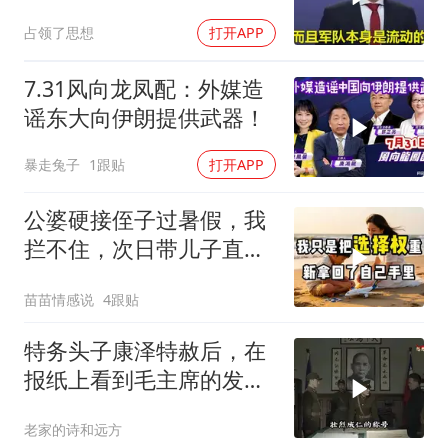
姆林宫！
占领了思想
打开APP
7.31风向龙凤配：外媒造
谣东大向伊朗提供武器！
暴走兔子
1跟贴
打开APP
公婆硬接侄子过暑假，我
拦不住，次日带儿子直飞
普吉岛，婆婆傻眼
苗苗情感说
4跟贴
特务头子康泽特赦后，在
报纸上看到毛主席的发
言，激动得不省人事
老家的诗和远方