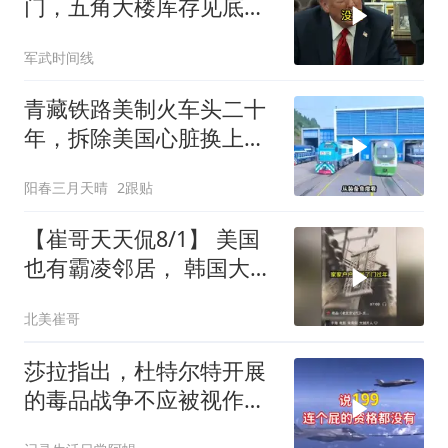
门，五角大楼库存见底，
特朗普叫停打伊朗那晚发
军武时间线
生了什么
青藏铁路美制火车头二十
年，拆除美国心脏换上绿
色电力
阳春三月天晴
2跟贴
【崔哥天天侃8/1】 美国
也有霸凌邻居， 韩国大爷
忍无可忍
北美崔哥
莎拉指出，杜特尔特开展
的毒品战争不应被视作反
人类罪，国际刑事法院风