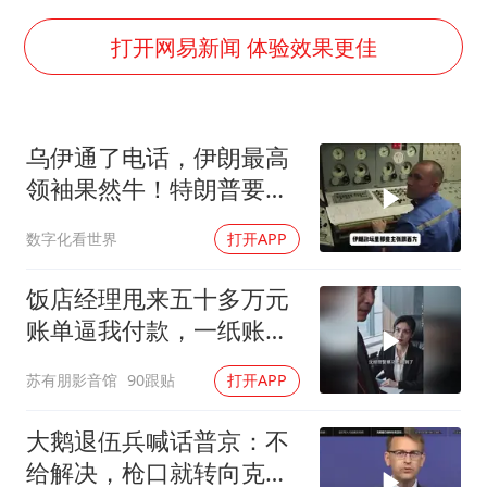
“梅姨”已是老年人 死刑或适用受限
“事业单位招聘不是人情买卖”
打开网易新闻 体验效果更佳
美国退回1000亿美元关税
你常吃的兰州拉面要改名了
乌伊通了电话，伊朗最高
河南试行周五下午弹性离岗
领袖果然牛！特朗普要气
南大数院院长疑辞职信里写不想干了
炸，中国松了口气
数字化看世界
打开APP
小伙靠AI减肥 45天瘦40斤进了ICU
总书记关心百姓身边这些民生大事
饭店经理甩来五十多万元
账单逼我付款，一纸账单
牵出骗局
苏有朋影音馆
90跟贴
打开APP
大鹅退伍兵喊话普京：不
给解决，枪口就转向克里