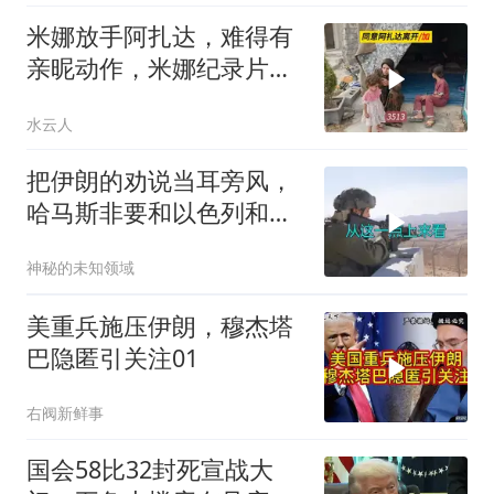
米娜放手阿扎达，难得有
亲昵动作，米娜纪录片
3513
水云人
把伊朗的劝说当耳旁风，
哈马斯非要和以色列和
解，德黑兰损失重大
神秘的未知领域
美重兵施压伊朗，穆杰塔
巴隐匿引关注01
右阀新鲜事
国会58比32封死宣战大