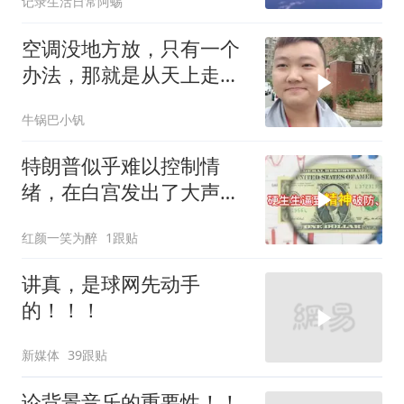
记录生活日常阿蜴
波扩大
空调没地方放，只有一个
办法，那就是从天上走，
老师傅一招拿下
牛锅巴小钒
特朗普似乎难以控制情
绪，在白宫发出了大声咒
骂
红颜一笑为醉
1跟贴
讲真，是球网先动手
的！！！
新媒体
39跟贴
论背景音乐的重要性！！