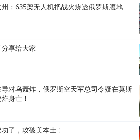
州：635架无人机把战火烧透俄罗斯腹地
了分享给大家
主导对乌轰炸，俄罗斯空天军总司令疑在莫斯
被炸身亡！
成功了，攻破美本土！