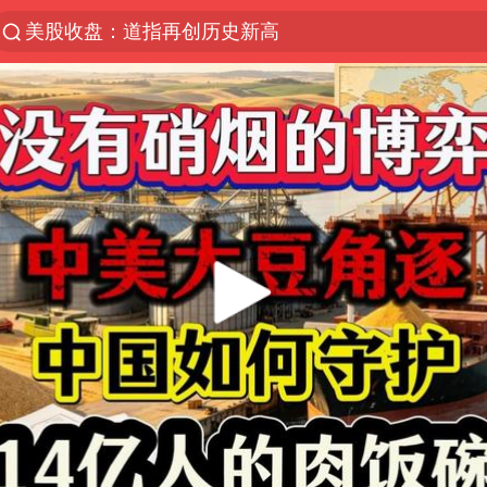
美股收盘：道指再创历史新高
服务提质，内需扩容有保障
人贩子“梅姨”真实姓名曝光
“老头乐”悬挂“蒙H好几个8”上路
41岁女子为鼓励女儿考研上岸985
河南：领导干部要带头休假
中国宣布5项对美反制措施
外交部回应日本将中国列为最大挑战
被妻子举报丈夫与情人一审获刑1年
“中国游”持续带火“中国购”
长安航空通报旅客所带充电宝自燃：航班备降武汉，