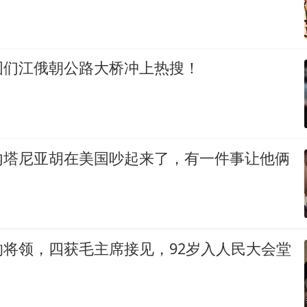
图们江俄朝公路大桥冲上热搜！
内塔尼亚胡在美国吵起来了，有一件事让他俩
的将领，四获毛主席接见，92岁入人民大会堂