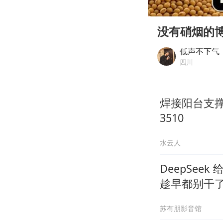
00:00
Play
没有硝烟的博
低声不下气
四川
焊接阳台支
3510
水云人
DeepSee
趁早都别干
苏有朋影音馆