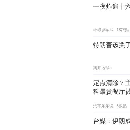
一夜炸遍十六
环球谈军武
18跟贴
特朗普该哭
离开地球a
定点清除？
科最贵餐厅
汽车乐乐说
5跟贴
台媒：伊朗