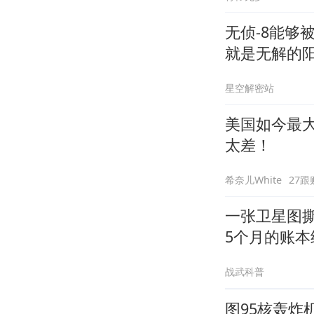
无侦-8能够
就是无解的
星空解密站
美国如今最
太差！
希奈儿White
27跟
一张卫星图
5个月的账本
战武科普
图95核轰炸