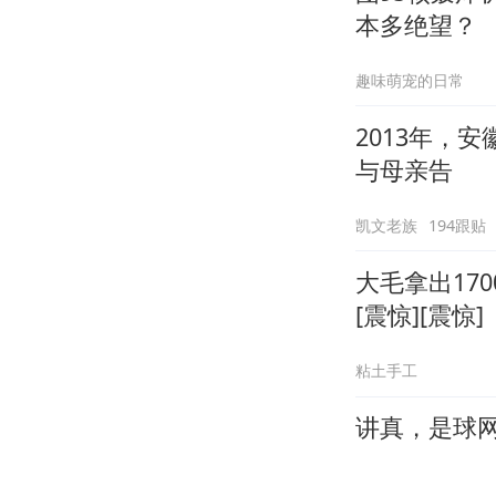
本多绝望？
趣味萌宠的日常
2013年，
与母亲告
凯文老族
194跟贴
大毛拿出17
[震惊][震惊]
粘土手工
讲真，是球