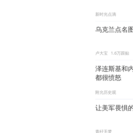
新时光点滴
乌克兰点名
卢大宝
1.6万跟贴
泽连斯基和
都很愤怒
附允历史观
让美军畏惧
青杍无梦