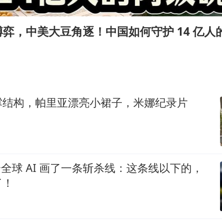
你常吃的兰州拉面要改名了，或改名青海拉面
急诊医生漏诊致2岁患儿死亡获刑1年
弈，中美大豆角逐！中国如何守护 14 亿人
李在明：韩国进入国家灾难状态
“老登”这个词错在哪里
女子旅游错把丧葬品当纪念品买下
张家界中心汽车站候车厅漏水如瀑布
撑结构，帕里亚漂亮小裙子，米娜纪录片
“煎饼叔叔”张建武离世
坚持党全面领导和党中央集中统一领导
k 给全球 AI 画了一条斩杀线：这条线以下的，
了！