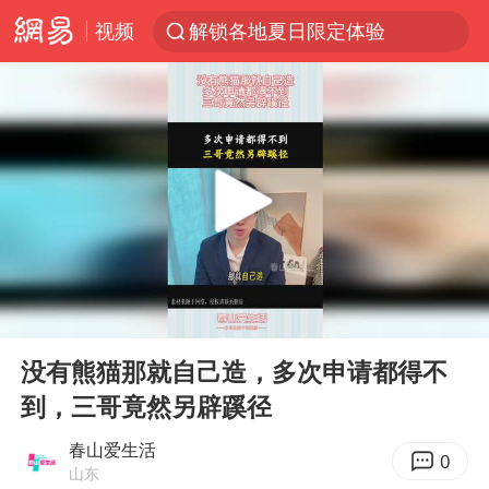
视频
解锁各地夏日限定体验
男童模仿奥特曼从高处跳下致骨折
富婆带资进组给自己硬加60多场吻戏
黄金创今年来最大单周涨幅
名创优品一次性内裤 颜面尽失
“六爷”挂一颗出场
金饰克价一夜涨回1300元
00:00
00:11
视频丨中国东方电气集团原党组副书记、董事宋致远被查
Play
Ent
full
白海豚将正面袭击贯穿浙江
没有熊猫那就自己造，多次申请都得不
到，三哥竟然另辟蹊径
梁家辉：到内地拍戏不是北上是回归
酒店回应车内过夜被收150元
春山爱生活
0
山东