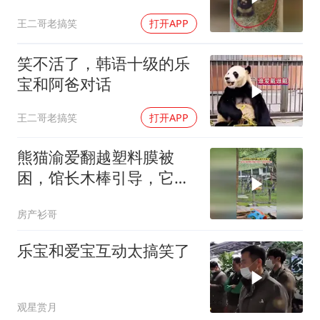
王二哥老搞笑
打开APP
笑不活了，韩语十级的乐
宝和阿爸对话
王二哥老搞笑
打开APP
熊猫渝爱翻越塑料膜被
困，馆长木棒引导，它还
伸手帮忙
房产衫哥
乐宝和爱宝互动太搞笑了
观星赏月