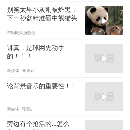
别笑太早小灰刚被炸黑，
下一秒盆精准砸中熊猫头
笨狗旺财历险记
讲真，是球网先动手
的！！！
新媒体
40跟贴
论背景音乐的重要性！！
新媒体
2跟贴
旁边有个抢活的…怎么