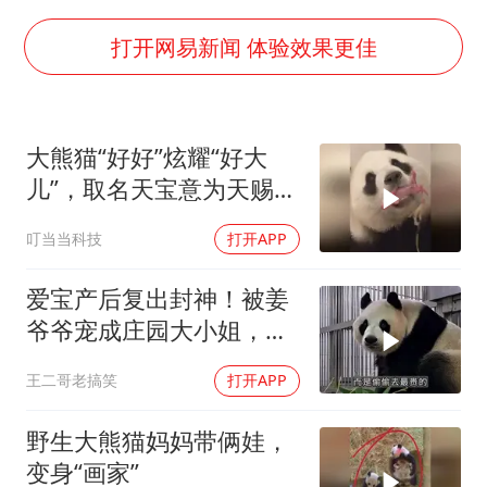
牛津大学一纸声明甩不了锅
西湖突现狂风暴雨 游客瞬间被浇透
打开网易新闻 体验效果更佳
网传《披荆斩棘2026》名单
女主硬加吻戏短剧已下架
大熊猫“好好”炫耀“好大
包文婧：二胎很难一碗水端平
儿”，取名天宝意为天赐宝
香港宏福苑火灾或由烟头引起
贝
叮当当科技
打开APP
人民的健康、体质、幸福一脉相承
爱宝产后复出封神！被姜
爷爷宠成庄园大小姐，皮
毛油亮气场全开
王二哥老搞笑
打开APP
野生大熊猫妈妈带俩娃，
变身“画家”