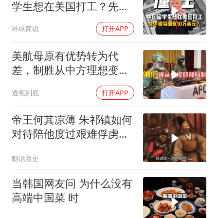
学生想在美国打工？先孝
敬他10万美元再说
环球简说
打开APP
美航母原有优势转为代
差，制胜从中方理想变为
既定事实
透视到底
打开APP
帝王何其凉薄 朱祁镇如何
对待陪他度过艰难俘虏生
涯的袁彬
朝话熹史
当韩国网友问 为什么没有
高端中国菜 时