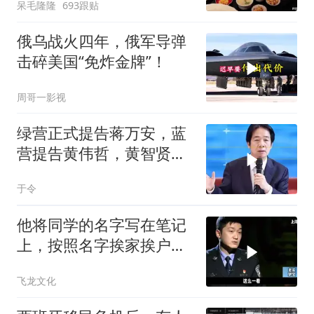
呆毛隆隆
693跟贴
俄乌战火四年，俄军导弹
击碎美国“免炸金牌”！
周哥一影视
绿营正式提告蒋万安，蓝
营提告黄伟哲，黄智贤不
装了？
于令
他将同学的名字写在笔记
上，按照名字挨家挨户去
杀人！
飞龙文化