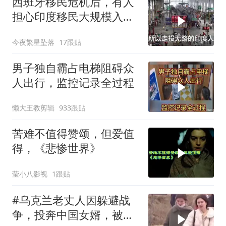
西班牙移民危机后，有人
担心印度移民大规模入侵
中国，这可能吗？
今夜繁星坠落
17跟贴
男子独自霸占电梯阻碍众
人出行，监控记录全过程
懒大王教剪辑
933跟贴
苦难不值得赞颂，但爱值
得，《悲惨世界》
莹小八影视
1跟贴
#乌克兰老丈人因躲避战
争，投奔中国女婿，被眼