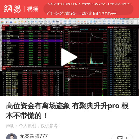
视频
金饰克价一夜涨回1300元
解锁各地夏日限定体验
峰哥 汪海林
西湖突现狂风暴雨 游客瞬间被浇透
富婆带资进组给自己硬加60多场吻戏
河南重大刑事案嫌疑人落网
黄金创今年来最大单周涨幅
00:00
17:09
视频丨中国东方电气集团原党组副书记、董事宋致远被查
Play
Ent
full
梁家辉：到内地拍戏不是北上是回归
高位资金有离场迹象 有聚典升升pro 根
本不带慌的！
白海豚将正面袭击贯穿浙江
声明：个人原创，仅供参考
酒店回应车内过夜被收150元
无冕犇腾777