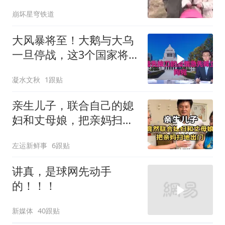
前城市繁荣震惊
崩坏星穹铁道
大风暴将至！大鹅与大乌
一旦停战，这3个国家将
直接迎来灭国崩盘
凝水文秋
1跟贴
亲生儿子，联合自己的媳
妇和丈母娘，把亲妈扫地
出门！
左运新鲜事
6跟贴
讲真，是球网先动手
的！！！
新媒体
40跟贴