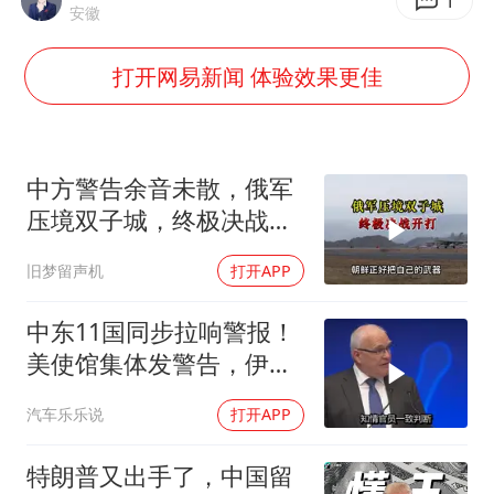
“不怕六爷挂得多 就怕六爷挂一颗”
1
安徽
牛津大学一纸声明甩不了锅
打开网易新闻 体验效果更佳
网传《披荆斩棘2026》名单
新疆景区自驾服务费改为按车收费
女主硬加吻戏短剧已下架
中方警告余音未散，俄军
浙江台州《告全体市民书》
压境双子城，终极决战开
打，俄向亚洲借兵
香港宏福苑火灾或由烟头引起
旧梦留声机
打开APP
人民的健康、体质、幸福一脉相承
中东11国同步拉响警报！
美使馆集体发警告，伊朗
导弹刚袭美军基地
汽车乐乐说
打开APP
特朗普又出手了，中国留