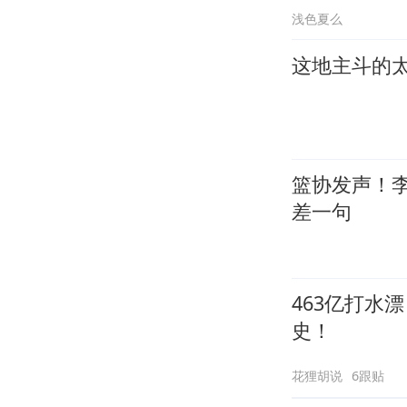
浅色夏么
这地主斗的太
篮协发声！
差一句
463亿打水
史！
花狸胡说
6跟贴