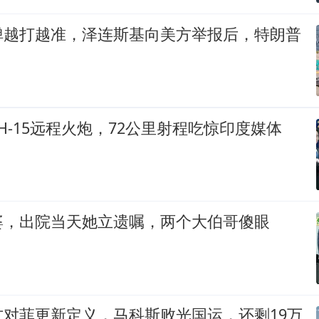
弹越打越准，泽连斯基向美方举报后，特朗普
H-15远程火炮，72公里射程吃惊印度媒体
婆，出院当天她立遗嘱，两个大伯哥傻眼
方对菲更新定义，马科斯败光国运，还剩19万