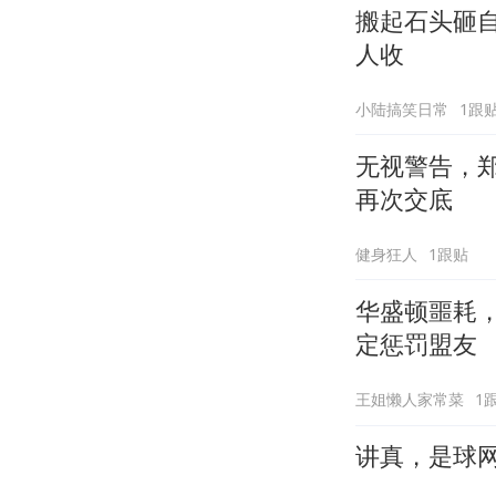
搬起石头砸
人收
小陆搞笑日常
1跟
无视警告，
再次交底
健身狂人
1跟贴
华盛顿噩耗，
定惩罚盟友
王姐懒人家常菜
1
讲真，是球