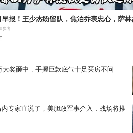
中国女篮70-67险胜尼日利亚女篮
美股存储板块集体大跌
日早报！王少杰盼留队，焦泊乔表忠心，萨林
秋天的第一杯奶茶到底有多火
供参考
国防部：中国军队坚决反制任何闹海挑衅图谋
工
日本试射“战斧”导弹，国防部回应
胡彦斌韩磊 谁帮谁
0万大奖砸中，手握巨款底气十足买房不问
胡彦斌获《歌手2026》歌王
38岁演员求职万岁山NPC成功
夯实基础开新局
岛内专家直说了，美胆敢军事介入，战场将推