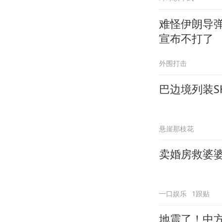
难怪伊朗导
宣布不打了
外围打击
巴边境列装S
悬崖那枝花
卖婚房救婆
一口娱乐
1跟贴
地震了！中