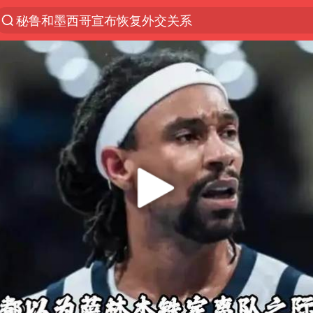
秘鲁和墨西哥宣布恢复外交关系
沙特土耳其巴基斯坦签署共同防务协议
“电影+”如何激发千亿级消费新活力？
泉州市委书记张毅恭被查
台风白海豚已进入24小时警戒线
全球首个长时储能一体化产业园量产
U17国足点球大战淘汰河床晋级决赛
四川宜宾市高县4.9级地震致1人死亡
上海：台风白海豚或将带来龙卷风
名创优品回应女子吐槽内裤质量差
中巨芯：上半年归母净利润1405.77万元