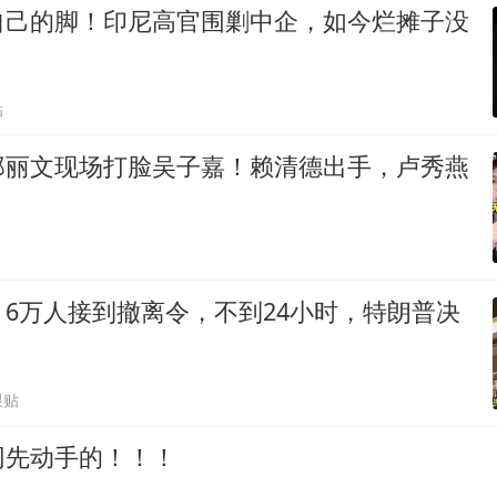
自己的脚！印尼高官围剿中企，如今烂摊子没
贴
郑丽文现场打脸吴子嘉！赖清德出手，卢秀燕
6万人接到撤离令，不到24小时，特朗普决
跟贴
网先动手的！！！