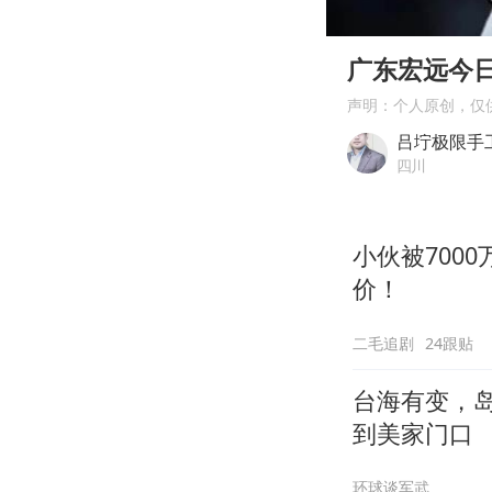
00:00
Play
广东宏远今
声明：个人原创，仅
吕坾极限手
四川
小伙被700
价！
二毛追剧
24跟贴
台海有变，
到美家门口
环球谈军武