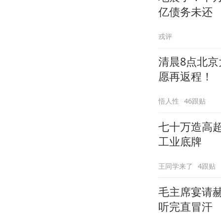
亿债务未还
戎评
清晨8点北京
愿再返程！
悟人性
46跟贴
七十万造高
工业底牌
王同学来了
4跟贴
毛主席宴请
听完直冒汗