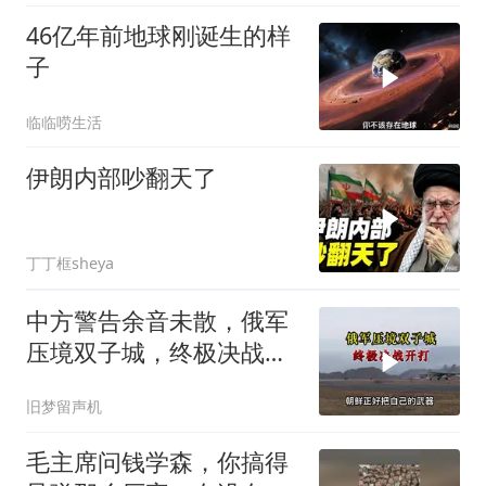
46亿年前地球刚诞生的样
子
临临唠生活
伊朗内部吵翻天了
丁丁框sheya
中方警告余音未散，俄军
压境双子城，终极决战开
打，俄向亚洲借兵
旧梦留声机
毛主席问钱学森，你搞得