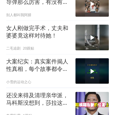
导弹那么厉害，有没有办
法对付它？
别人都叫我阿腈
女人刚做完手术，丈夫和
婆婆竟这样对待她！
二毛追剧
20跟贴
大案纪实：真实案件揭人
性真相，每个故事都令人
震撼
小雪的运动之心
还没来得及清理亲华派，
马科斯没想到，莎拉这次
居然换了打法！