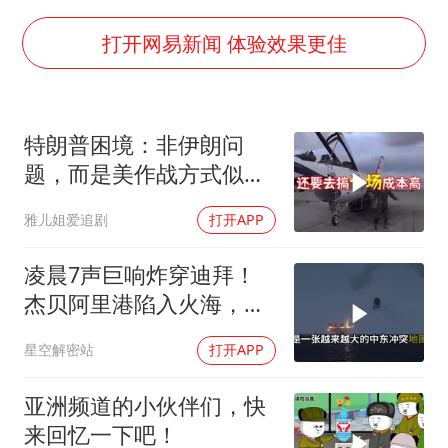
生产也能“拼单”了
央视新主播李秋莹孙亚鹏亮相
打开网易新闻 体验效果更佳
白海豚登陆前还将加强
娜扎称眼睛恢复情况不太妙
特朗普困境：非伊朗问
河南刑案嫌犯被抓 逃窜时伤害多人
题，而是美作战方式似苏
经常半夜醒要排查6种疾病
联
雅儿姐爱追剧
打开APP
三警齐发！多地10级以上雷暴大风
乐享全民健身 共筑健康中国
凌晨7声巨响炸穿迪拜！
杰贝阿里港陷入火海，美
军弹药库告急让中东盟友
星空解密站
打开APP
彻底心寒
亚洲频道的小伙伴们，快
来回忆一下吧！