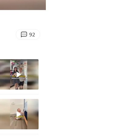
00:09
Enter
fullscreen
92