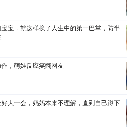
的宝宝，就这样挨了人生中的第一巴掌，防半
住
操作，萌娃反应笑翻网友
上好大一会，妈妈本来不理解，直到自己蹲下