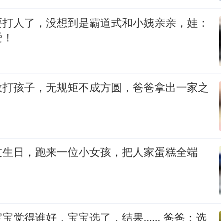
要打人了，没想到是霸道式和小姨亲亲，娃：
爱！
故打孩子，无规矩不成方圆，爸爸拿出一家之
过生日，跑来一位小女孩，把人家蛋糕全端
宝觉得谁好，宝宝选了，结果…… 爸爸：选