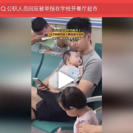
公职人员回应被举报在学校开餐厅超市
服务提质，内需扩容有保障
普京宣布俄国防部多项人事调整
中国宣布5项对美反制措施
《给阿嬷的情书》在越南首映
嘲讽周星驰无儿女没朋友 李修贤道歉
长安航空通报旅客所带充电宝自燃：航班备降武汉，
华为发布新款折叠电脑售价24999元起
外交部：坚决反对日方抹黑指责中方
22名中国乘客遭拒载 泰国机场致歉
你常吃的兰州拉面要改名了，或改名青海拉面
急诊医生漏诊致2岁患儿死亡获刑1年