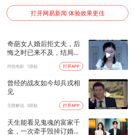
“深圳地面沉降致车辆损坏”不实
泰国一女公务员妆容引争议 本人回应
打开网易新闻 体验效果更佳
女子利用漏洞0元薅走3000多件家电
80后女柜员逆袭成4200亿银行副行长
奇葩女人婚后拒丈夫，后
27岁女子成组织卖淫集团主犯被通缉
悔之时已来不及，结局令
24小时不关空调 电费会更低吗
人唏嘘不已
尚悦电影
1跟贴
打开APP
东方甄选被判赔偿江小白30万元
奋进开新局 实干挑大梁
曾经的战友如今却兵戎相
见
无限解说
3跟贴
打开APP
天生能看见鬼魂的富家千
金，一次牵手毁掉订婚典