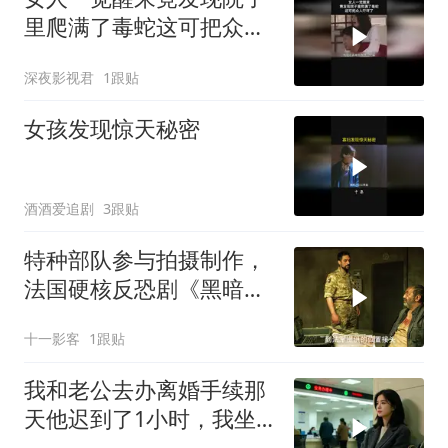
里爬满了毒蛇这可把众人
吓坏了
深夜影视君
1跟贴
女孩发现惊天秘密
酒酒爱追剧
3跟贴
特种部队参与拍摄制作，
法国硬核反恐剧《黑暗之
心》
十一影客
1跟贴
我和老公去办离婚手续那
天他迟到了1小时，我坐
在大厅等时收到他发来张