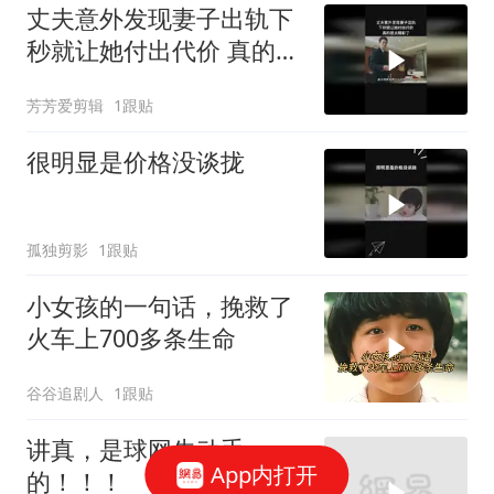
丈夫意外发现妻子出轨下
秒就让她付出代价 真的是
太精彩了
芳芳爱剪辑
1跟贴
很明显是价格没谈拢
孤独剪影
1跟贴
小女孩的一句话，挽救了
火车上700多条生命
谷谷追剧人
1跟贴
讲真，是球网先动手
App内打开
的！！！