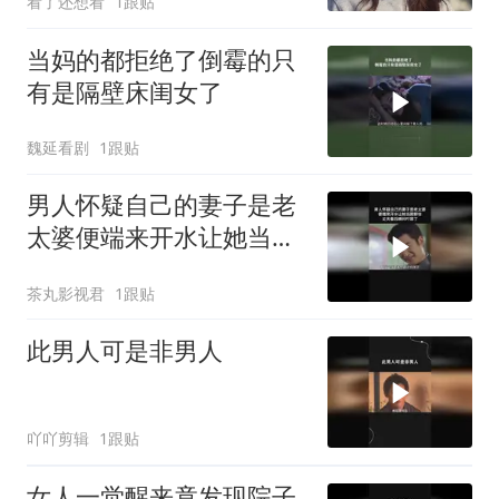
看了还想看
1跟贴
当妈的都拒绝了倒霉的只
有是隔壁床闺女了
魏延看剧
1跟贴
男人怀疑自己的妻子是老
太婆便端来开水让她当面
卸妆丈夫看后瞬间吓尿了
茶丸影视君
1跟贴
此男人可是非男人
吖吖剪辑
1跟贴
女人一觉醒来竟发现院子