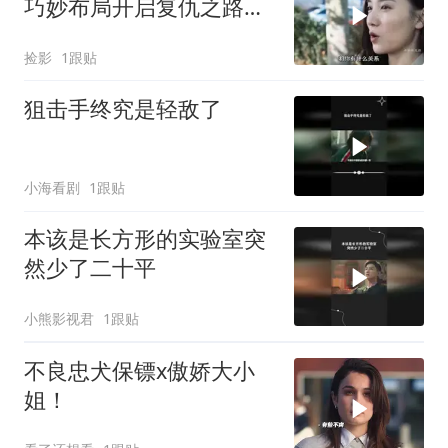
巧妙布局开启复仇之路，
最终成功实现绝地反击
捡影
1跟贴
狙击手终究是轻敌了
小海看剧
1跟贴
本该是长方形的实验室突
然少了二十平
小熊影视君
1跟贴
不良忠犬保镖x傲娇大小
姐！