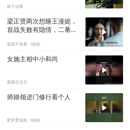
林子说事
图片
梁正贤两次想睡王漫妮，
首战失败有隐情，二番她
竟主动了mp4
菠菜不算爱
1跟贴
女施主相中小和尚
露露生活天
师娘领进门修行看个人
肥罗爱追剧
3跟贴