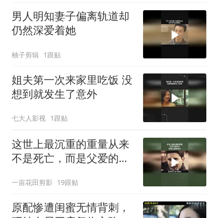
男人明知妻子偏离轨道却
仍然深爱着她
柚子剪辑
1跟贴
姐夫第一次来家里吃饭 没
想到就发生了意外
七大人影视
1跟贴
这世上最沉重的重量从来
不是死亡，而是父爱的伟
大
一亩花田剪影
19跟贴
原配惨遭闺蜜无情背刺，