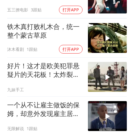
礼
五三撩电影
3跟贴
打开APP
铁木真打败札木合，统一
整个蒙古草原
沐木看剧
1跟贴
打开APP
好片！这才是欧美犯罪悬
疑片的天花板！太炸裂
了！
九妹手工
一个从不让雇主做饭的保
姆，却意外发现雇主居然
把自己给炖了
无限解说
1跟贴