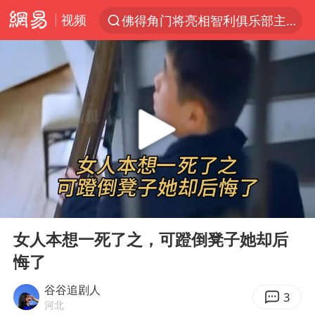
视频
佛得角门将亮相智利俱乐部主场
以“新”破局 首发经济点亮城市消费活力
中方回应是否在太平洋海底开采稀土
看守所辅警收受10万获刑1年
宇树科技发行价格150.80元/股
宇树科技王兴兴身家有望超200亿元
五粮液渠道价一箱上涨近百元
00:00
00:43
CIA被曝已秘密设立古巴工作组
Play
Ent
full
法国将禁止“未经同意的电话营销”
女人本想一死了之，可蹬倒凳子她却后
悔了
吉林一“温度计大楼”读数爆表
贵州轮胎子公司获美国退税8136万
谷谷追剧人
3
河北