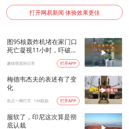
22岁女生独闯南太行失联12天
薛之谦杭州站演唱会取消
打开网易新闻 体验效果更佳
张本智和：零封向鹏不意外
今年第二强台风将带来多大影响
图95核轰炸机堵在家门口
“准2万亿”之城点名支持三所大学
死亡凝视11小时，吓破胆
习近平心系体育强国建设
的日本多绝望？
趣味萌宠的日常
打开APP
梅德韦杰夫的表述有了变
化
热点一网打尽
134跟贴
打开APP
服软了，印尼这次算是彻
底认栽