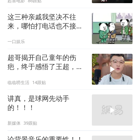
起喜电影
86跟贴
这三种亲戚我坚决不往
来，哪怕打电话也不接，
断交！
一口娱乐
超哥揭开自己童年的伤
疤，终于感悟了王超，他
决定接妈妈回来养老
临临唠生活
14跟贴
讲真，是球网先动手
的！！！
新媒体
39跟贴
论背景音乐的重要性！！