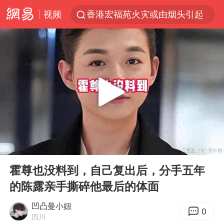
视频
香港宏福苑火灾或由烟头引起
浙江台州《告全体市民书》
美拟年底前首次测试“金穹”反导系统
四川宜宾3.4级地震
网约车司机充电时猝死保险拒赔
陕西柞水泥石流已致2死 仍有1人失联
泰国初中生饮弹自尽前开了26枪
00:00
12:07
多所高校取消艺考
Play
Ent
full
店主称换“青海拉面”招牌后生意更好
霍尊也没料到，自己复出后，分手五年
的陈露亲手撕碎他最后的体面
伊斯兰版北约来了吗
上半年国内居民出游人次34.63亿
凹凸曼小妞
0
四川