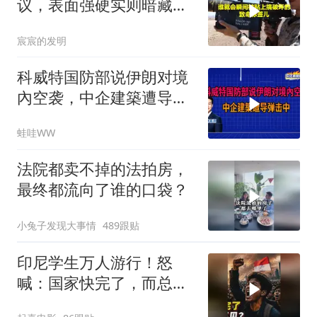
议，表面强硬实则暗藏玄
机
宸宸的发明
科威特国防部说伊朗对境
內空袭，中企建築遭导弹
击中｜介文汲.谢寒冰.张
蛙哇WW
延廷｜辣晚报20260806
法院都卖不掉的法拍房，
最终都流向了谁的口袋？
小兔子发现大事情
489跟贴
印尼学生万人游行！怒
喊：国家快完了，而总统
却装看不见？