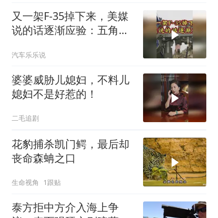
又一架F-35掉下来，美媒
说的话逐渐应验：五角大
楼要亏大了
汽车乐乐说
婆婆威胁儿媳妇，不料儿
媳妇不是好惹的！
二毛追剧
花豹捕杀凯门鳄，最后却
丧命森蚺之口
生命视角
1跟贴
泰方拒中方介入海上争