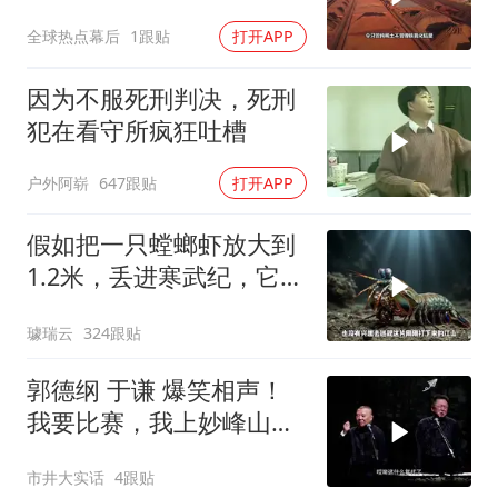
全球热点幕后
1跟贴
打开APP
因为不服死刑判决，死刑
犯在看守所疯狂吐槽
户外阿崭
647跟贴
打开APP
假如把一只螳螂虾放大到
1.2米，丢进寒武纪，它能
战胜当代霸主吗
璩瑞云
324跟贴
郭德纲 于谦 爆笑相声！
我要比赛，我上妙峰山干
嘛去？你去拜一拜冠军老
市井大实话
4跟贴
祖庙