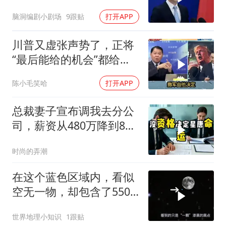
都在悄悄准备
脑洞编剧小剧场
9跟贴
打开APP
川普又虚张声势了，正将
“最后能给的机会”都给伊
朗！台媒点评
陈小毛笑哈
打开APP
总裁妻子宣布调我去分公
司，薪资从480万降到8
万，我递交辞呈
时尚的弄潮
在这个蓝色区域内，看似
空无一物，却包含了5500
个星系！
世界地理小知识
1跟贴