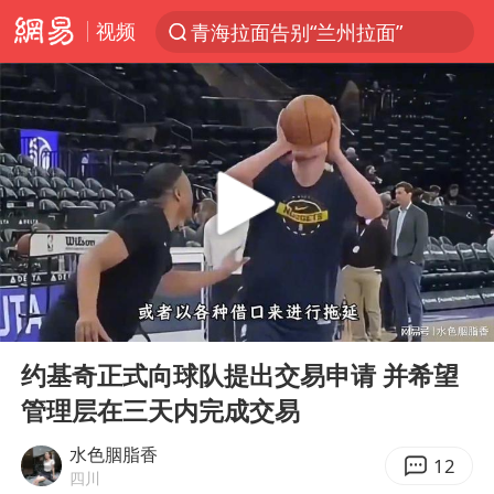
视频
青海拉面告别“兰州拉面”
以“新”破局 首发经济点亮城市消费活力
U17国足三战全胜
青海海西州茫崖市发生3.1级地震
我国编制完成新版全月地质图
台风白海豚登陆地点更新
巡查组提问 工作人员偷用手机查答案
00:00
00:47
看守所辅警收受10万获刑1年
Play
Ent
full
多地要求领导干部带头休假
约基奇正式向球队提出交易申请 并希望
管理层在三天内完成交易
台风白海豚进入48小时警戒线
宇树科技发行价格150.80元/股
水色胭脂香
12
四川