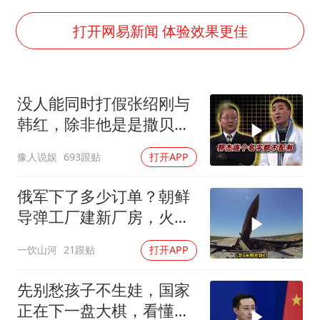
外交部发言人就广岛核爆81周年等答记者问
佛得角门将亮相智利俱乐部主场
打开网易新闻 体验效果更佳
首次证实！“胶球”存在
民警发现救助的拾荒老人是逃犯
没人能同时打假张绍刚与
中方回应是否在太平洋海底开采稀土
韩红，除非他是是撒贝
27岁女子成组织卖淫集团主犯被通缉
宁！
豫人说娱
693跟贴
打开APP
法国将禁止“未经同意的电话营销”
奋进开新局 实干挑大梁
俄军下了多少订单？朝鲜
导弹工厂建新厂房，火星
11让乌军印象深刻
一饮山河
21跟贴
打开APP
先别愁孩子不生娃，国家
正在下一盘大棋，看懂的