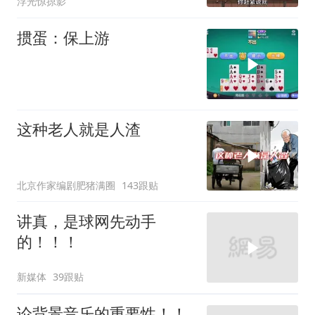
浮光惊掠影
掼蛋：保上游
这种老人就是人渣
北京作家编剧肥猪满圈
143跟贴
讲真，是球网先动手
的！！！
新媒体
39跟贴
论背景音乐的重要性！！