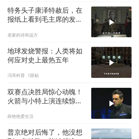
特务头子康泽特赦后，在
报纸上看到毛主席的发
言，激动得不省人事
老家的诗和远方
地球发烧警报：人类将如
何应对史上最热五年
冯哥科普
1跟贴
双赛点决胜局惊心动魄！
火箭与小特上演连续惊险
反转，结局舒服了
薛艳艳爱生活
普京绝对后悔了，他没想