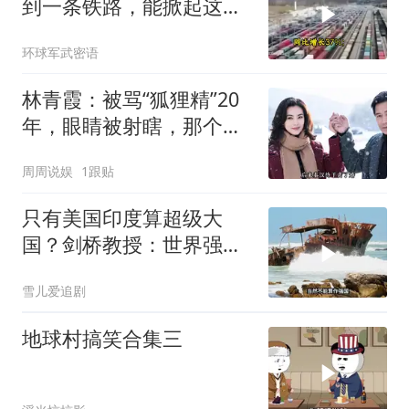
到一条铁路，能掀起这么
大的风浪，中亚格局彻底
环球军武密语
改写
林青霞：被骂“狐狸精”20
年，眼睛被射瞎，那个男
人只问了一句“谁来出机票
周周说娱
1跟贴
钱？”
只有美国印度算超级大
国？剑桥教授：世界强国
只有4个，没有印度
雪儿爱追剧
地球村搞笑合集三