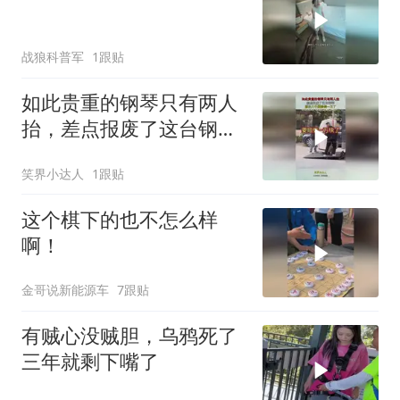
战狼科普军
1跟贴
如此贵重的钢琴只有两人
抬，差点报废了这台钢
琴，原价八千要赔偿一万
笑界小达人
1跟贴
了
这个棋下的也不怎么样
啊！
金哥说新能源车
7跟贴
有贼心没贼胆，乌鸦死了
三年就剩下嘴了