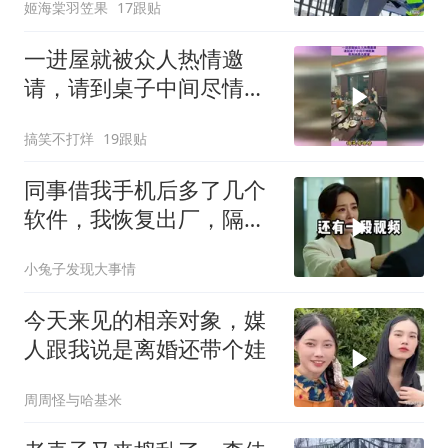
姬海棠羽笠果
17跟贴
一进屋就被众人热情邀
请，请到桌子中间尽情跳
舞，原来她是大家掌
搞笑不打烊
19跟贴
同事借我手机后多了几个
软件，我恢复出厂，隔壁
总监竟被带走
小兔子发现大事情
今天来见的相亲对象，媒
人跟我说是离婚还带个娃
周周怪与哈基米