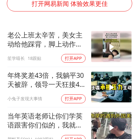
打开网易新闻 体验效果更佳
美股存储板块集体大跌
名创优品回应女子吐槽内裤质量差
老公上班太辛苦，美女主
日本试射“战斧”导弹，国防部回应
动给他踩背，脚上动作太
百花奖开幕式
熟练！
胡彦斌韩磊 谁帮谁
笙学嘻长
18跟贴
打开APP
夯实基础开新局
年终奖差43倍，我躺平30
天被辞，领导一天狂接47
个退单电话
小兔子发现大事情
打开APP
当年英语老师让你们学英
语跟害你们似的，我就是
吃了没有文化的亏