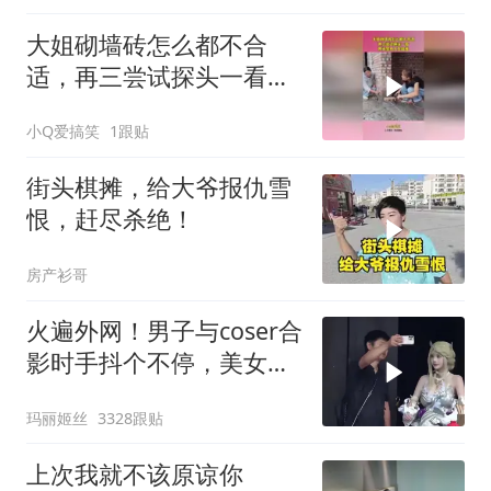
大姐砌墙砖怎么都不合
适，再三尝试探头一看，
原来是有人在捣鬼！
小Q爱搞笑
1跟贴
街头棋摊，给大爷报仇雪
恨，赶尽杀绝！
房产衫哥
火遍外网！男子与coser合
影时手抖个不停，美女做
出一个意外举动
玛丽姬丝
3328跟贴
上次我就不该原谅你