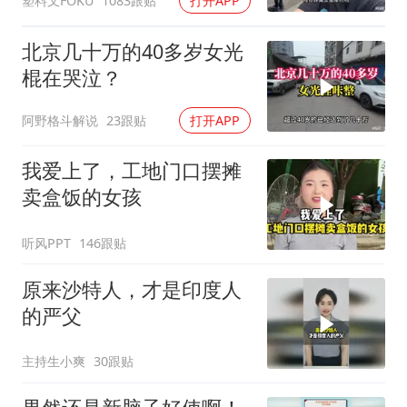
塑料叉FOKU
1083跟贴
打开APP
北京几十万的40多岁女光
棍在哭泣？
阿野格斗解说
23跟贴
打开APP
我爱上了，工地门口摆摊
卖盒饭的女孩
听风PPT
146跟贴
原来沙特人，才是印度人
的严父
主持生小爽
30跟贴