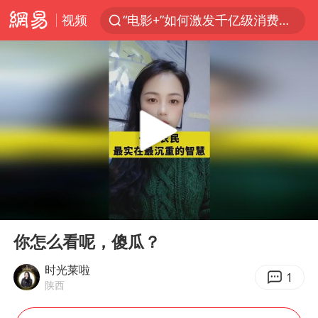
“电影+”如何激发千亿级消费新活力？
视频
全球首个长时储能一体化产业园量产
台风白海豚已进入24小时警戒线
“秋天的第一杯奶茶”6岁了
上海：台风白海豚或将带来龙卷风
四川宜宾市高县4.9级地震致1人死亡
中巨芯：上半年归母净利润1405.77万元
00:00
04:38
38岁演员求职万岁山NPC成功
Play
Ent
胜宏科技：股票交易异常波动
full
你怎么看呢，傻瓜？
国乒男单横滨冠军赛全军覆没
时光莱啦
1
陕西
胡彦斌获《歌手2026》歌王
U17国足三连胜晋级明日之星半决赛