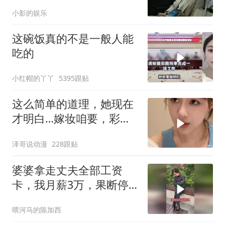
我
小影的娱乐
这碗饭真的不是一般人能
吃的
小红帽的丫丫
5395跟贴
这么简单的道理，她现在
才明白…嫁妆咱要，彩礼
咱也给！
泽哥说动漫
228跟贴
婆婆拿走丈夫全部工资
卡，我月薪3万，果断停
做早饭
喂河马的陈加西