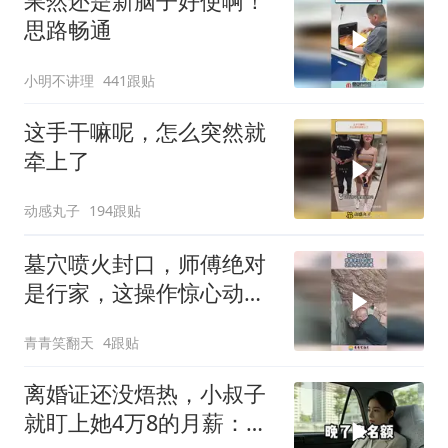
果然还是新脑子好使啊！
思路畅通
小明不讲理
441跟贴
这手干嘛呢，怎么突然就
牵上了
动感丸子
194跟贴
墓穴喷火封口，师傅绝对
是行家，这操作惊心动
魄！
青青笑翻天
4跟贴
离婚证还没焐热，小叔子
就盯上她4万8的月薪：转