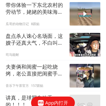
带你体验一下东北农村的
劳动节，姥姥的美味海鲜
大餐！
瓜哥的动物日记
8跟贴
盘点杀人诛心名场面，这
嫂子还真大气，不白叫嫂
子
司马能耐
夫妻俩和闺蜜一起吃烧
烤，老公直接把闺蜜手里
的串拿过来就吃
音乐下午茶官方
157跟贴
讲真，是球网先动手
App内打开
的！！！