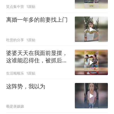
间上西天！
笑点集中营
1跟贴
离婚一年多的前妻找上门
吃货的分享
1跟贴
婆婆天天在我面前显摆，
这谁能忍得住，被抓后没
脸见人了！
生活顺顺乐
1跟贴
这阵势，我以为
嘞是唐孃孃