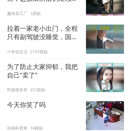
飙，完整事件大揭秘
趣味加工厂
1跟贴
拉着一家老小出门，全程
只有副驾驶没睡觉，国产
车越来越离谱
小奇说生活
2107跟贴
为了防止大家抑郁，我把
自己“卖了”
吃饭慢吞吞
221跟贴
今天你笑了吗
动画科普斯
14跟贴