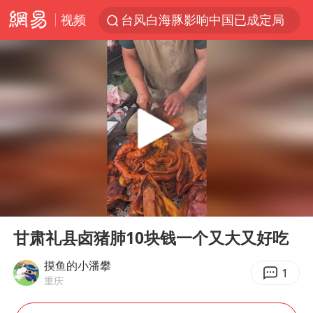
台风白海豚影响中国已成定局
视频
80后女柜员逆袭成4200亿银行副行长
台风白海豚可能在浙闽沿海登陆
金饰克价大幅跳涨
多地要求领导干部带头休假
女子利用漏洞0元薅走3000多件家电
24小时不关空调 电费会更低吗
中国“五箭齐发”反制美国
00:00
01:22
Play
Ent
龚宝冬烈士安葬仪式举行
full
甘肃礼县卤猪肺10块钱一个又大又好吃
浙江舟山21条水上客运航线停航
摸鱼的小潘攀
1
中央气象台发布台风黄色预警
重庆
狄龙7300万提前续约值不值