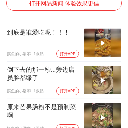
打开网易新闻 体验效果更佳
“梅姨”准确年龄仍未知
新华社权威快报|我国编制完成新版全月地质图
今年4位周星驰电影配角去世
到底是谁爱吃呢！！！
号召领导带头休假 是大家不想休吗
中国经济展现强大韧性和活力
摸鱼的小潘攀
1跟贴
打开APP
倒下去的那一秒…旁边店
员脸都绿了
摸鱼的小潘攀
1跟贴
打开APP
原来芒果肠粉不是预制菜
啊