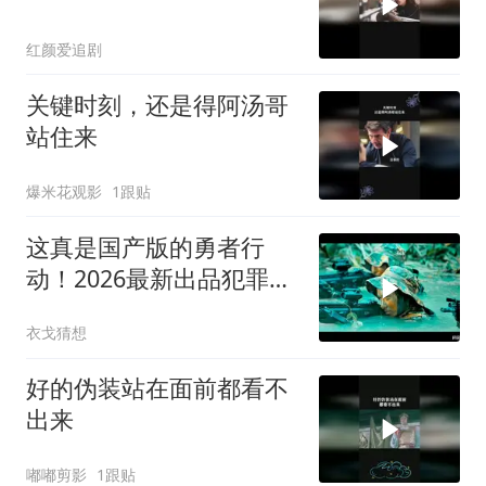
红颜爱追剧
关键时刻，还是得阿汤哥
站住来
爆米花观影
1跟贴
这真是国产版的勇者行
动！2026最新出品犯罪枪
战大片，全程够炸裂
衣戈猜想
好的伪装站在面前都看不
出来
嘟嘟剪影
1跟贴