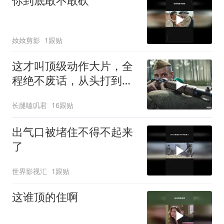
你到底敢不敢砍
奻奻剪影
1跟贴
这才叫顶级动作大片，全
程绝不废话，从头打到
尾，震撼至极
长腿嗑叽君
16跟贴
出气口被堵住不得不起来
了
世界影视汇
1跟贴
这谁顶的住啊