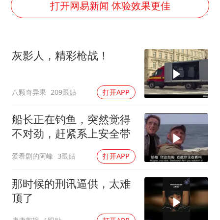
7月CPI同比上涨0.5% 经济内生增长动力持续增强
打开网易新闻 体验效果更佳
医疗垃圾做手机壳 这也是谋财害命
部分银行上调存款利率
灰影人，精彩枪战！
白海豚突然大拐弯 走出罕见路线
朱一龙的鼻子怎么了
八颗奇异果
209跟贴
打开APP
成都多趟列车临时停运
下党之路
船长正在钓鱼，突然觉得
不对劲，赶紧系上安全带
爱看剧的阿峰
3跟贴
打开APP
那时候的刑讯逼供，太难
顶了