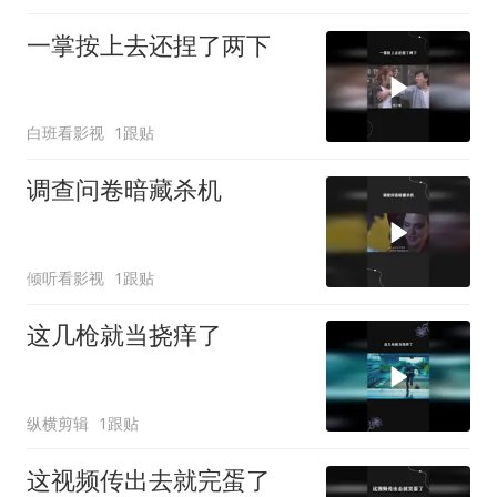
一掌按上去还捏了两下
白班看影视
1跟贴
调查问卷暗藏杀机
倾听看影视
1跟贴
这几枪就当挠痒了
纵横剪辑
1跟贴
这视频传出去就完蛋了