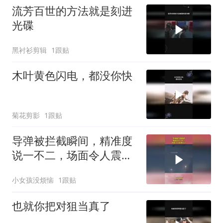
流芳百世的方法就是刻进
光碟
黑衬衫剪辑
1跟贴
木叶黄色闪电，都没你快
菊花剪影
1跟贴
导弹被拦截瞬间，精准度
说一不二，场面令人震撼
不已
小女孩没烦恼
1跟贴
也就你把对狙当真了