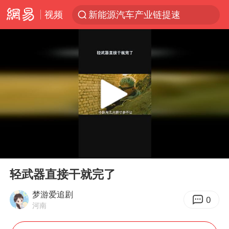
视频
新能源汽车产业链提速
《肖申克的救赎》4K修复版定档
上海青浦区启动防汛防台Ⅰ级响应
贾冰私人饭局被偷拍
大疆错失宇树
辽宁28名务农人员中暑死亡？官方辟谣
独闯南太行失联女子遗体已找到
00:00
00:39
SK海力士回应“或出售重庆工厂”传闻
Play
Ent
full
演员秦焰去世 曾出演《狂飙》
轻武器直接干就完了
费大厨不自称“大王”了
梦游爱追剧
0
河南
血指纹匹配成功，20年悬案告破！凶手被执行死刑