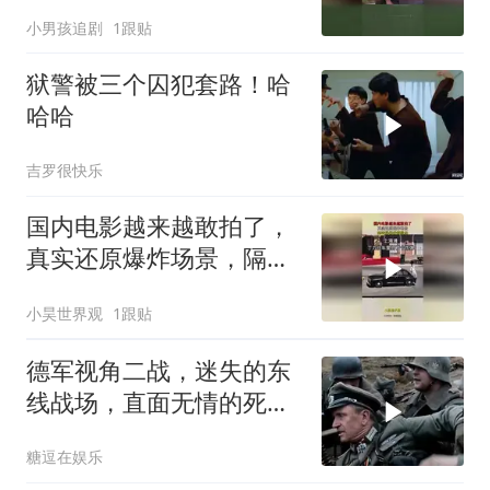
小男孩追剧
1跟贴
狱警被三个囚犯套路！哈
哈哈
吉罗很快乐
国内电影越来越敢拍了，
真实还原爆炸场景，隔着
屏幕我都尴尬！
小昊世界观
1跟贴
德军视角二战，迷失的东
线战场，直面无情的死亡
和残酷的失败！
糖逗在娱乐