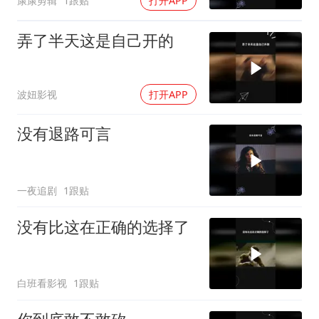
康康剪辑
1跟贴
打开APP
弄了半天这是自己开的
波妞影视
打开APP
没有退路可言
一夜追剧
1跟贴
没有比这在正确的选择了
白班看影视
1跟贴