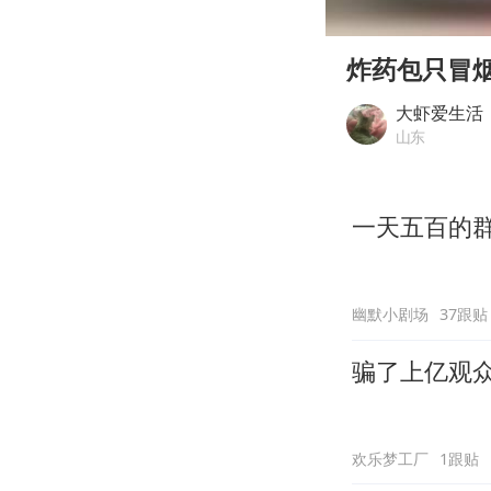
00:00
Play
炸药包只冒
大虾爱生活
山东
一天五百的
幽默小剧场
37跟贴
骗了上亿观
欢乐梦工厂
1跟贴