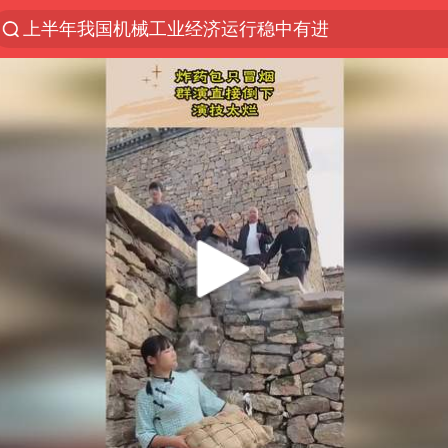
上半年我国机械工业经济运行稳中有进
朱雨玲晋级WTT横滨冠军赛女单八强
女子开一天一夜空调后二氧化碳中毒
美国将对多晶硅衍生品加征15%关税
佛山通报笔试前13被淘汰后5名进体检
泰国校园枪击案死亡人数升至7人
陕西省委书记赶赴柞水县杏坪镇
女孩摆摊卖菌子时收到北大通知书
年内第一高价股今日打新
改名后的“青海拉面”店
粉笔教育发布“自曝式”公开信