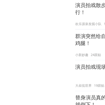
演员拍戏散
行！
欢乐源泉发掘小队
群演突然给
鸡腿！
小新妙趣
24跟贴
演员拍戏现
大叔侃世界
19跟贴
替身演员真
就倒下！