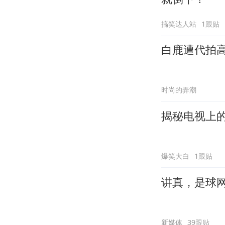
搞笑达人站
1跟贴
白鹿遭代拍
时尚的弄潮
揭秘电视上
爆笑大白
1跟贴
讲真，是球
新媒体
39跟贴