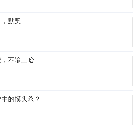
，，默契
家，不输二哈
说中的摸头杀？