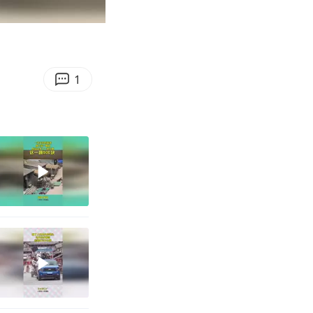
00:10
Enter
fullscreen
1