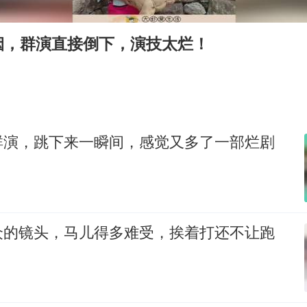
广岛核爆81周年央视播《奥本海默》
四川宜宾市高县发生4.9级地震
烟，群演直接倒下，演技太烂！
公司“上四休三”但要降薪1000元
国民党推出AI发言人“郑小文”
A股收盘：三大指数均涨超1%
“中国蔬菜之乡”最高温达41.8℃
群演，跳下来一瞬间，感觉又多了一部烂剧
如何把百年大党建设得更加坚强有力？
众的镜头，马儿得多难受，挨着打还不让跑