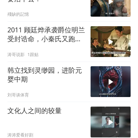
殘缺的記憶
2011 顾廷烨承袭爵位明兰
受封诰命，小秦氏又跑过
来演戏
涛哥说影
1跟贴
韩立找到灵缈园，进阶元
婴中期
刘哥谈体育
文化人之间的较量
涛涛爱看好剧