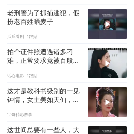
老刑警为了抓捕逃犯，假
扮老百姓晒麦子
瓜瓜看剧
1跟贴
拍个证件照遭遇诸多刁
难，正常要求竟被百般推
诿，实在让人忍无可忍 (1)
话心电影
1跟贴
这才是教科书级别的一见
钟情，女主美如天仙，男
主瞬间看直了眼
宝哥精彩赛事
这世间总要有一些人，大