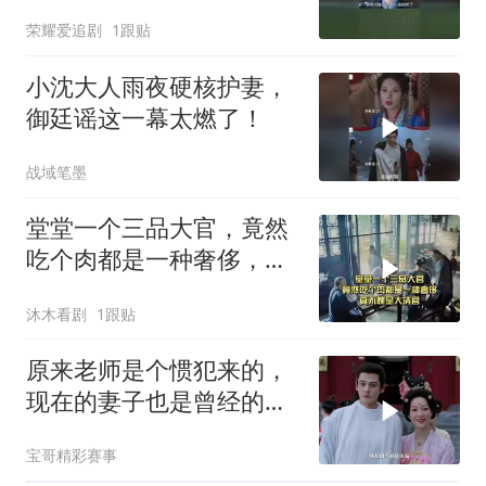
荣耀爱追剧
1跟贴
小沈大人雨夜硬核护妻，
御廷谣这一幕太燃了！
战域笔墨
堂堂一个三品大官，竟然
吃个肉都是一种奢侈，真
不愧是大清官
沐木看剧
1跟贴
原来老师是个惯犯来的，
现在的妻子也是曾经的学
生
宝哥精彩赛事