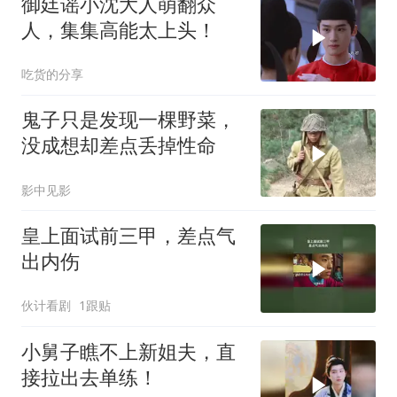
御廷谣小沈大人萌翻众
人，集集高能太上头！
吃货的分享
鬼子只是发现一棵野菜，
没成想却差点丢掉性命
影中见影
皇上面试前三甲，差点气
出内伤
伙计看剧
1跟贴
小舅子瞧不上新姐夫，直
接拉出去单练！