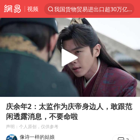
我国货物贸易进出口超30万亿元
视频
上半年我国机械工业经济运行稳中有进
台风白海豚加强
官方通报教师招聘笔试前13名被淘汰
国防部回应日本试射“战斧”导弹
广东雷州通报特教老师招聘违规事件
A股三大股指收涨
“立秋的第一杯奶茶”又爆单了
00:00
00:17
Play
Ent
泰国校园枪击案死亡人数升至7人
full
庆余年2：太监作为庆帝身边人，敢跟范
泰国枪击案凶手先杀祖父母后行凶
闲透露消息，不要命啦
宇树科技中一签需缴款7.54万元
声明：个人原创，仅供参考
像诗一样的姑娘
国防部：坚决反制任何闹海挑衅图谋