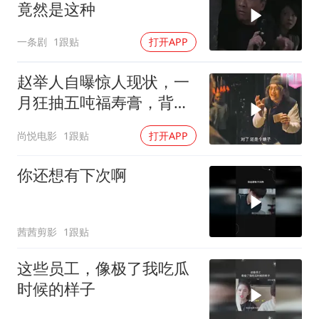
竟然是这种
一条剧
1跟贴
打开APP
赵举人自曝惊人现状，一
月狂抽五吨福寿膏，背后
真相耐人寻味
尚悦电影
1跟贴
打开APP
你还想有下次啊
茜茜剪影
1跟贴
这些员工，像极了我吃瓜
时候的样子