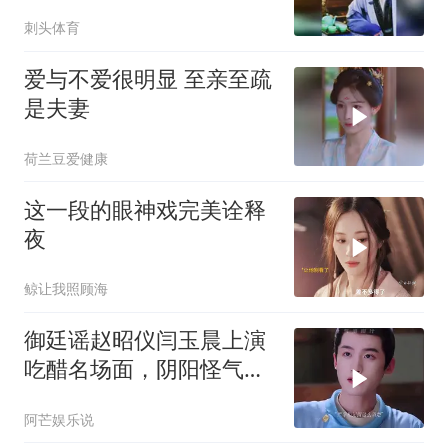
刺头体育
爱与不爱很明显 至亲至疏
是夫妻
荷兰豆爱健康
这一段的眼神戏完美诠释
夜
鲸让我照顾海
御廷谣赵昭仪闫玉晨上演
吃醋名场面，阴阳怪气句
句是戏
阿芒娱乐说