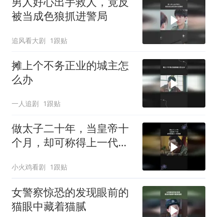
男人好心出手救人，竟反
被当成色狼抓进警局
追风看大剧
1跟贴
摊上个不务正业的城主怎
么办
一人追剧
1跟贴
做太子二十年，当皇帝十
个月，却可称得上一代明
君
小火鸡看剧
1跟贴
女警察惊恐的发现眼前的
猫眼中藏着猫腻