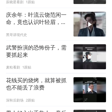
辰晓星看剧
1跟贴
庆余年：叶流云饶范闲一
命，竟也认识叶轻眉，下
秒一句话点醒范闲
黑哥讲现代史
武警扮演的恐怖份子，需
要抓起来
麦粒看剧
1跟贴
花钱买的烧烤，就算被抓
也不能丢了浪费
深秋后剧场
2跟贴