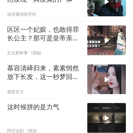
搞笑脑洞研究所
区区一个妃嫔，也敢得罪
长公主？那可是皇帝亲
姐、太后亲闺女啊！
左允新鲜事
1跟贴
慕容清峄归来，素素悄然
放下长发，这一秒梦回从
前
观星赏月
这时候拼的是力气
阿佳说剧
1跟贴