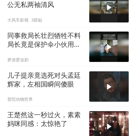
公无私两袖清风
大风车影视
3跟贴
同事救局长壮烈牺牲不料
局长竟是保护伞小伙用垃
圾桶暴揍局长
梦游爱追剧
儿子提亲竟选死对头孟廷
辉家，左相国瞬间傻眼
普陀动物世界
王楚然这一秒过火，素素
妈咪同感：太惊艳了