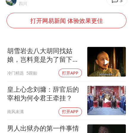
3
四川
四川宜宾市高县发生4.9级地震
打开网易新闻 体验效果更佳
台湾海峡南口北上船舶实施交通管制
“新疆阿勒泰八月能滑雪”不实
江苏发布台风蓝色预警
胡雪岩去八大胡同找姑
向鹏0-3不敌张本智和
娘，岂料竟是为了留下好
今日立秋你咬秋了吗
名声
冷门精选
5跟贴
打开APP
东方之约 相约未来
皇上心念刘墉：辞官后的
宰相为何令君王牵挂？
南风未满
打开APP
男人出狱办的第一件事情