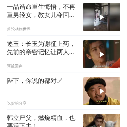
一品诰命重生悔悟，不再
重男轻女，教女儿夺回嫁
妆，活出自我
普陀动物世界
逐玉：长玉为谢征上药，
先前的亲密记忆让两人情
意渐浓
阿兰回声
陛下，你说的都对✅
吃货的分享
韩立严父，燃烧精血，也
要活下去！