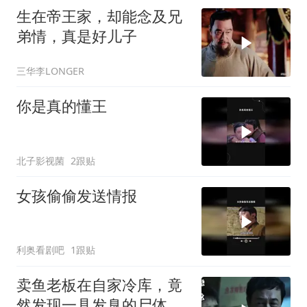
生在帝王家，却能念及兄
弟情，真是好儿子
三华李LONGER
你是真的懂王
北子影视菌
2跟贴
女孩偷偷发送情报
利奥看剧吧
1跟贴
卖鱼老板在自家冷库，竟
然发现一具发臭的尸体