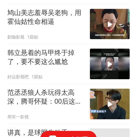
鸠山美志羞辱吴老狗，用
霍仙姑性命相逼
剧咖影视
1跟贴
韩立悬着的马甲终于掉
了，要不要这么尴尬
好运影视吧
1跟贴
范丞丞狼人杀玩得太高
深，腾哥怀疑：00后这么
强？
周哥一影视
讲真，是球网先动手