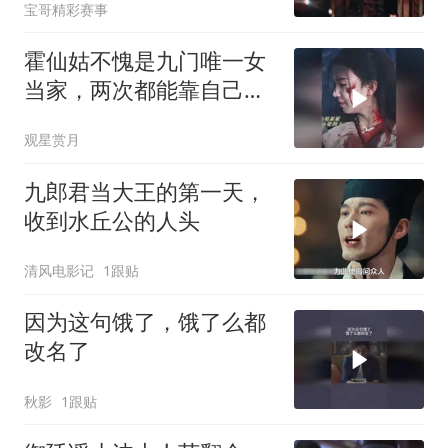
宝哥精彩赛事
霍仙姑不愧是九门唯一女
当家，两次都能靠自己逆
风翻盘，掌权服众
观星赏月
九郎君当大王的第一天，
收到水丘公的人头
清风电影记
1跟贴
因为这句饿了，饿了么都
改名了
秋影
1跟贴