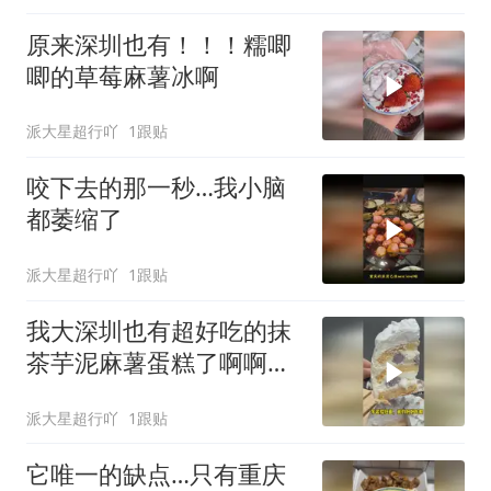
原来深圳也有！！！糯唧
唧的草莓麻薯冰啊
派大星超行吖
1跟贴
咬下去的那一秒…我小脑
都萎缩了
派大星超行吖
1跟贴
我大深圳也有超好吃的抹
茶芋泥麻薯蛋糕了啊啊
啊！
派大星超行吖
1跟贴
它唯一的缺点…只有重庆