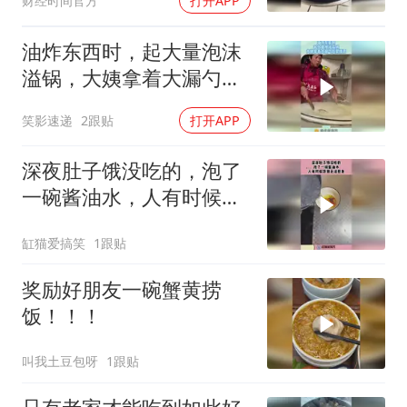
财经时间官方
打开APP
油炸东西时，起大量泡沫
溢锅，大姨拿着大漏勺赶
紧拨弄！
笑影速递
2跟贴
打开APP
深夜肚子饿没吃的，泡了
一碗酱油水，人有时候馋
到无法想象！
缸猫爱搞笑
1跟贴
奖励好朋友一碗蟹黄捞
饭！！！
叫我土豆包呀
1跟贴