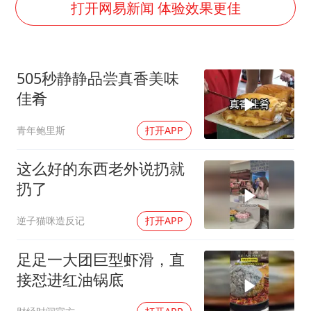
女子利用漏洞0元薅走3000多件家电
打开网易新闻 体验效果更佳
80后女柜员逆袭成4200亿银行副行长
把党建设得更加坚强有力
505秒静静品尝真香美味
深圳地面沉降致车辆损坏系谣言
佳肴
现代版摸金校尉落网查获400多枚古币
青年鲍里斯
打开APP
消费新图景｜多举措提升消费体验 释放夏日经济活力
奋进开新局 实干挑大梁
这么好的东西老外说扔就
扔了
逆子猫咪造反记
打开APP
足足一大团巨型虾滑，直
接怼进红油锅底