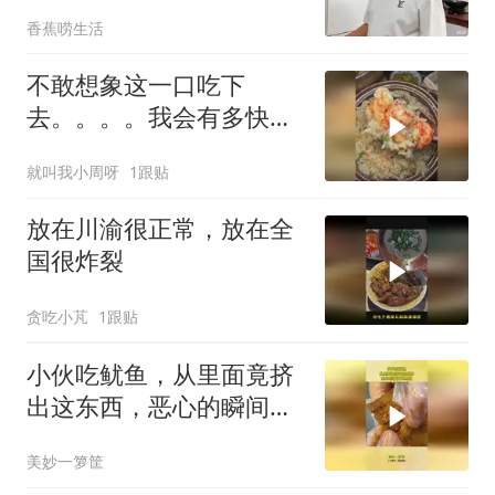
香蕉唠生活
不敢想象这一口吃下
去。。。。我会有多快
乐！ ！ ！
就叫我小周呀
1跟贴
放在川渝很正常，放在全
国很炸裂
贪吃小芃
1跟贴
小伙吃鱿鱼，从里面竟挤
出这东西，恶心的瞬间不
想吃
美妙一箩筐