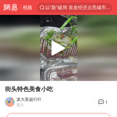
视频
以“新”破局 首发经济点亮城市消费活力
U17国足三战全胜
47岁妈妈突然产女 26岁女儿：很震惊
男子结婚8年发现3个女儿均非亲生
OpenAI为免费用户升级GPT-5.6 Luna
台风白海豚最新路径研判来了
我国编制完成新版全月地质图
00:00
00:13
毛宁转发梯田音乐会视频海外网友赞叹
Play
Ent
full
对话重庆地铁吐血女孩
街头特色美食小吃
泰国一女公务员妆容引争议 本人回应
派大星超行吖
1
重庆
巡查组提问 工作人员偷用手机查答案