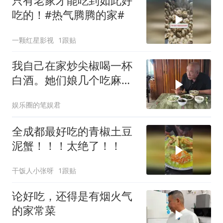
只有老家才能吃到如此好
吃的！#热气腾腾的家#
一颗红星影视
1跟贴
我自己在家炒尖椒喝一杯
白酒。她们娘几个吃麻辣
烫去了
娱乐圈的笔娱君
全成都最好吃的青椒土豆
泥蟹！！！太绝了！！
干饭人小张呀
1跟贴
论好吃，还得是有烟火气
的家常菜