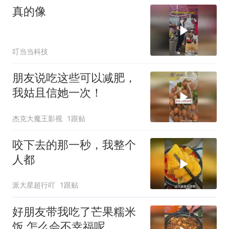
真的像
叮当当科技
朋友说吃这些可以减肥，
我姑且信她一次！
杰克大魔王影视
1跟贴
咬下去的那一秒，我整个
人都
派大星超行吖
1跟贴
好朋友带我吃了芒果糯米
饭 怎么会不幸福呢