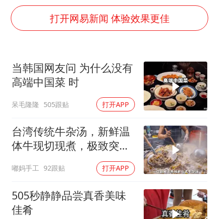
国防部：坚决反制任何闹海挑衅图谋
打开网易新闻 体验效果更佳
胡彦斌韩磊 谁帮谁
胡彦斌获《歌手2026》歌王
秋天的第一杯奶茶到底有多火
当韩国网友问 为什么没有
38岁演员求职万岁山NPC成功
高端中国菜 时
我国外贸延续良好增长态势
呆毛隆隆
505跟贴
打开APP
胜宏科技：股票交易异常波动
台湾传统牛杂汤，新鲜温
夯实基础开新局
体牛现切现煮，极致突出
牛肉的本鲜
嘟妈手工
92跟贴
打开APP
505秒静静品尝真香美味
佳肴