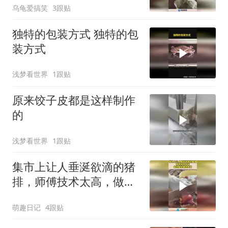
乌龟爱搞笑
3跟贴
独特的包装方式 独特的包
装方式
浅梦看世界
1跟贴
原来饺子皮都是这样制作
的
浅梦看世界
1跟贴
集市上让人垂涎欲滴的猪
排，师傅技术太高，做出
晶莹剔透感觉！
萌趣日记
4跟贴