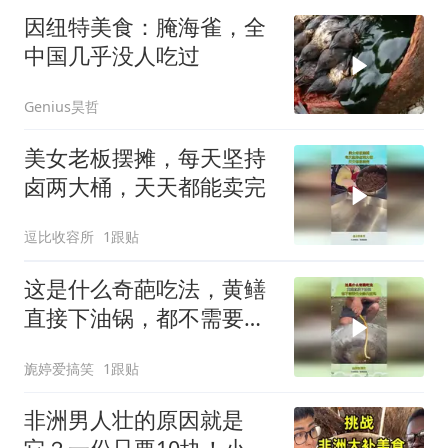
因纽特美食：腌海雀，全
中国几乎没人吃过
Genius昊哲
美女老板摆摊，每天坚持
卤两大桶，天天都能卖完
逗比收容所
1跟贴
这是什么奇葩吃法，黄鳝
直接下油锅，都不需要先
去除内脏吗？
旎婷爱搞笑
1跟贴
非洲男人壮的原因就是