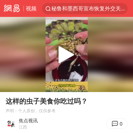
视频
沙特土耳其巴基斯坦签署共同防务协议
“电影+”如何激发千亿级消费新活力？
泉州市委书记张毅恭被查
台风白海豚已进入24小时警戒线
全球首个长时储能一体化产业园量产
台风白海豚或吞并鲸鱼 登陆地点更新
四川宜宾市高县4.9级地震致1人死亡
00:00
00:15
名创优品回应女子吐槽内裤质量差
Play
Ent
full
这样的虫子美食你吃过吗？
中巨芯：上半年归母净利润1405.77万元
声明：个人原创，仅供参考
中国女篮70-67险胜尼日利亚女篮
焦点视讯
0
U17国足点球大战淘汰河床晋级决赛
江西