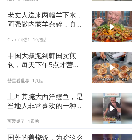
老丈人送来两幅羊下水，
阿强做内蒙羊杂碎，真的
太香啦，美滋滋！
Cram阿强1
10跟贴
中国大叔跑到韩国卖煎
包，每天下午5点才营
业，直言月赚5万很满足
彗星看世界
1跟贴
土耳其腌大西洋鲣鱼，是
当地人非常喜欢的一种美
食
可爱爆了
1跟贴
国外的盖烧饭，为啥这么