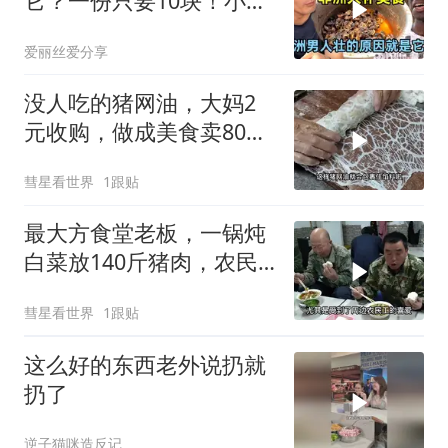
它？一份只要10块！小伙
挑战吃非洲大补美食
爱丽丝爱分享
没人吃的猪网油，大妈2
元收购，做成美食卖80，
年赚50万买两套房
彗星看世界
1跟贴
最大方食堂老板，一锅炖
白菜放140斤猪肉，农民
工：10元就能吃爽
彗星看世界
1跟贴
这么好的东西老外说扔就
扔了
逆子猫咪造反记