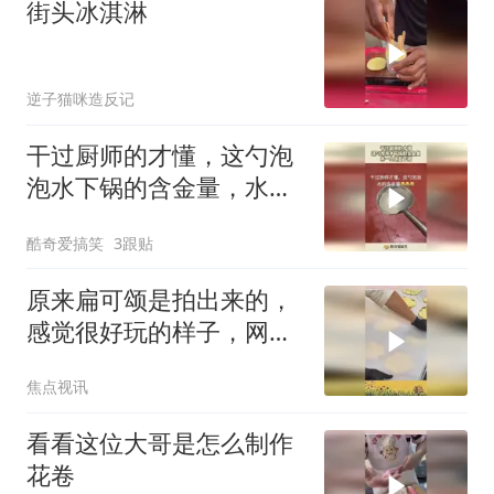
街头冰淇淋
逆子猫咪造反记
干过厨师的才懂，这勺泡
泡水下锅的含金量，水一
入锅就下班！
酷奇爱搞笑
3跟贴
原来扁可颂是拍出来的，
感觉很好玩的样子，网
友：这叫可颂啊，我还以
焦点视讯
为叫牛角包
看看这位大哥是怎么制作
花卷