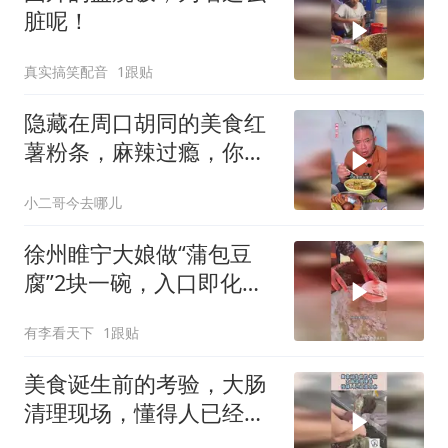
脏呢！
真实搞笑配音
1跟贴
隐藏在周口胡同的美食红
薯粉条，麻辣过瘾，你来
吃过没？
小二哥今去哪儿
徐州睢宁大娘做“蒲包豆
腐”2块一碗，入口即化，
味道棒！
有李看天下
1跟贴
美食诞生前的考验，大肠
清理现场，懂得人已经流
口水！