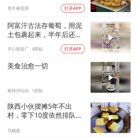
青年鲍里斯
打开APP
阿富汗古法存葡萄，用泥
土包裹起来，半年后还是
很新鲜的！
开心制造厂
4跟贴
打开APP
美食治愈一切
麻辣河仙仙
1跟贴
陕西小伙摆摊5年不出
村，零下10度依然排队，
大妈说：就爱这口
乌贼酱