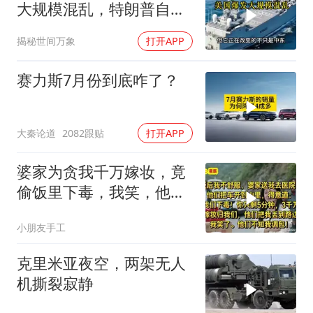
大规模混乱，特朗普自家
后院起火了！
揭秘世间万象
打开APP
赛力斯7月份到底咋了？
大秦论道
2082跟贴
打开APP
婆家为贪我千万嫁妆，竟
偷饭里下毒，我笑，他们
却不知我调包！
小朋友手工
克里米亚夜空，两架无人
机撕裂寂静