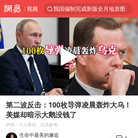
视频
我国编制完成新版全月地质图
宇树科技发行价格150.80元/股
江钨装备：无注入矿山资产安排
台风白海豚即将进入48小时警戒线
官方回应献血屋不让市民入内躲雨
郑国霖回应去景区上班被保安拦下
80后女柜员逆袭成4200亿银行副行长
00:00
07:07
感觉全东北都在等7号
Play
Ent
full
中央气象台发布台风黄色预警
第二波反击：100枚导弹凌晨轰炸大乌！
美媒却暗示大鹅没钱了
扎哈罗娃批广岛市长不提美国原子弹
声明：个人原创，仅供参考
女子利用漏洞0元薅走3000多件家电
生命中最美的邂逅