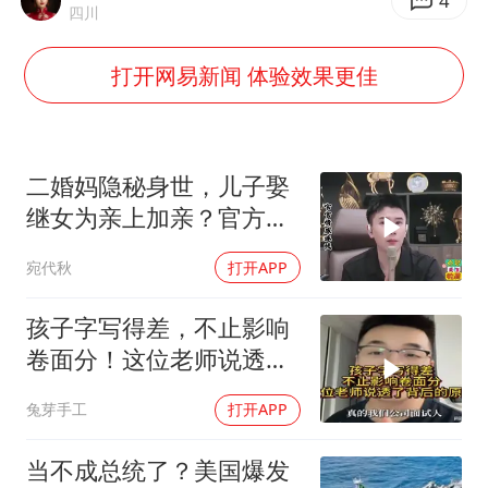
金饰克价大幅跳涨
4
四川
关之琳否认与27岁模特的恋情
打开网易新闻 体验效果更佳
多地要求领导干部带头休假
对话重庆地铁吐血女孩
奋进开新局 实干挑大梁
二婚妈隐秘身世，儿子娶
继女为亲上加亲？官方怒
批！
宛代秋
打开APP
孩子字写得差，不止影响
卷面分！这位老师说透了
背后的原因
兔芽手工
打开APP
当不成总统了？美国爆发