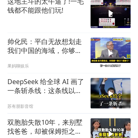
这地主斗的太牛逼了!一毛
钱都不能跟他们玩!
帅化民：平白无故想划走
我们中国的海域，你够格
吗？
果妈聊娱乐
DeepSeek 给全球 AI 画了
一条斩杀线：这条线以下
的，趁早都别干了！
苏有朋影音馆
双胞胎失散10年，来别墅
找爸爸，却被保姆拒之门