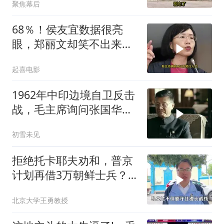
聚焦幕后
68％！侯友宜数据很亮
眼，郑丽文却笑不出来
了，卢秀燕高下立判
起喜电影
1962年中印边境自卫反击
战，毛主席询问张国华能
否获胜
初雪未见
拒绝托卡耶夫劝和，普京
计划再借3万朝鲜士兵？
泽连斯基处境不妙
北京大学王勇教授