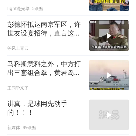
外
light是光华
5跟贴
彭德怀抵达南京军区，许
世友设宴招待，直言这是
最高的标准
等风上青云
马科斯意料之外，中方打
出三套组合拳，黄岩岛将
迎来剧终时刻
王同学来了
讲真，是球网先动手
的！！！
新媒体
39跟贴