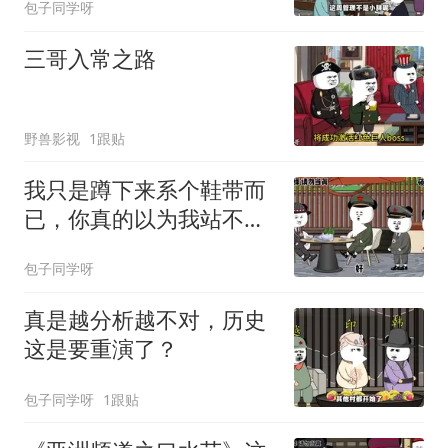
包子同学呀
三哥入常之路
野兽影视
1跟贴
我只是蹲下来系个鞋带而
已，你真的以为我站不起
来了？
包子同学呀
真是越分析越不对，历史
这是要重演了？
包子同学呀
1跟贴