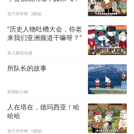
包子同学呀
3跟贴
“历史人物吐槽大会，你老
来我们亚洲频道干嘛呀？”
喜儿紫说动漫
所队长的故事
呆萌的小鲤
人在塔在，德玛西亚！哈
哈哈
包子同学呀
1跟贴