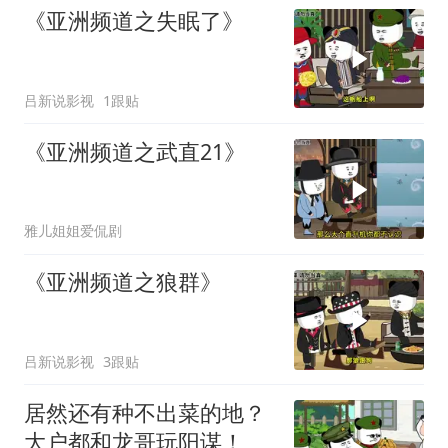
《亚洲频道之失眠了》
吕新说影视
1跟贴
《亚洲频道之武直21》
雅儿姐姐爱侃剧
《亚洲频道之狼群》
吕新说影视
3跟贴
居然还有种不出菜的地？
大户都和龙哥玩阳谋！