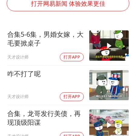
浙江台州《告全体市民书》
打开网易新闻 体验效果更佳
香港宏福苑火灾或由烟头引起
西贝创始人贾国龙押注鲜羊赛道
合集5-6集，男婚女嫁，大
“不怕六爷挂得多 就怕六爷挂一颗”
毛要掀桌子
多个明星演唱会取消
天才设计师
打开APP
36岁男演员成景区NPC后人气爆棚
人民的健康、体质、幸福一脉相承
咋不打了呢
天才设计师
打开APP
合集，龙哥发行美债，再
现顶级阳谋