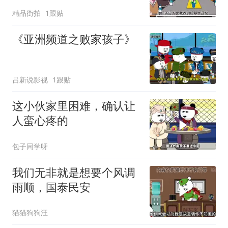
这种人吗
精品街拍
1跟贴
《亚洲频道之败家孩子》
吕新说影视
1跟贴
这小伙家里困难，确认让
人蛮心疼的
包子同学呀
我们无非就是想要个风调
雨顺，国泰民安
猫猫狗狗汪